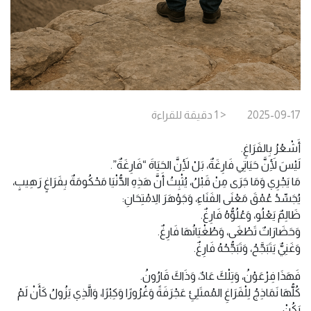
2025-09-17
< 1
دقيقة
للقراءة
أَشْعُرُ بِالفَرَاغِ.
لَيْسَ لِأَنَّ حَيَاتِي فَارِغَةٌ، بَلْ لِأَنَّ الحَيَاةَ “فَارِغَةٌ”.
مَا يَجْرِي وَمَا جَرَى مِنْ قَبْلُ، يُثْبِتُ أَنَّ هَذِهِ الدُّنْيَا مَحْكُومَةٌ بِفَرَاغٍ رَهِيبٍ،
يُجَسِّدُ عُمْقَ مَعْنَى الفَنَاءِ، وَجَوْهَرَ الاِمْتِحَانِ:
ظَالِمٌ يَعْلُو، وَعُلُوُّهُ فَارِغٌ.
وَحَضَارَاتٌ تَطْغَى، وَطُغْيَانُهَا فَارِغٌ.
وَغَنِيٌّ يَتَبَجَّحُ، وَتَبَجُّحُهُ فَارِغٌ.
فَهَذَا فِرْعَوْنُ، وَتِلْكَ عَادٌ، وَذَاكَ قَارُونُ.
كُلُّهَا نَمَاذِجُ لِلْفَرَاغِ المُمتَلِئِ عَجْرَفَةً وَغُرُورًا وَكِبْرًا، وَالَّذِي يَزُولُ كَأَنْ لَمْ
يَكُنْ.