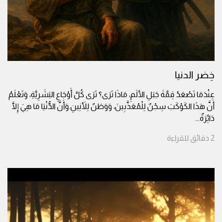
خِضر الدنيا
عِنْدَمَا تَصْعَدُ قِمَّةَ جَبَلِ الألَمِ، مَاذَا تَرَى؟ تَرَى كُلَّ أَوْجَاعِ البَشَرِيَّةِ، وَتَعْلَمُ
أَنَّ هَذَا الكَوْكَبَ سِجْنٌ لِلْمُعَذَّبِينَ، وَوَطَنٌ لِلأَنِينِ.وَأَنَّ الدُّنْيَا مَا هِيَ إِلَّا
دَائِرَةٌ
...
2
دقائق
للقراءة