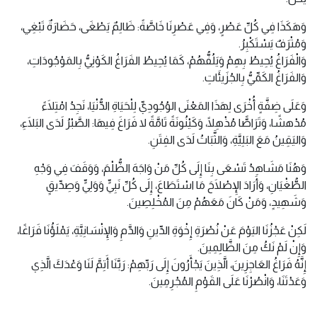
وَهَكَذَا فِي كُلِّ عَصْرٍ، وَفِي عَصْرِنَا خَاصَّةً: ظَالِمٌ يَطْغَى، حَضَارَةٌ تَبْغِي،
وَمُتْرَفٌ يَسْتَكْبِرُ.
وَالْفَرَاغُ يُحِيطُ بِهِمْ وَيَلُفُّهُمْ، كَمَا يُحِيطُ الفَرَاغُ الكَوْنِيُّ بِالمَوْجُودَاتِ،
وَالفَرَاغُ الكَمِّيُّ بِالجُزَيئَاتِ.
وَعَلَى ضِفَّةٍ أُخْرَى لِهَذَا المَعْنَى الوُجُودِيِّ لِلْحَيَاةِ الدُّنْيَا، نَجِدُ امْتِلَاءً
مُدْهشًا، وَتَرَاصًّا مُذْهِلًا، وَكَيْنُونَةً تَامَّةً لا فَرَاغَ فِيهَا: الصَّبْرُ لَدَى البَلَاءِ،
وَاليَقِينُ مَعَ البَلِيَّةِ، وَالثَّبَاتُ لَدَى الفِتَنِ.
وَهُنَا مَشَاهِدُ تَسْعَى بِنَا إِلَى كُلِّ مَنْ وَاجَهَ الظُّلْمَ، وَوَقَفَ فِي وَجْهِ
الطُّغْيَانِ، وَأَرَادَ الإِصْلَاحَ مَا اسْتَطَاعَ، إِلَى كُلِّ نَبِيٍّ وَوَلِيٍّ وَصِدِّيقٍ
وَشَهِيدٍ، وَمَنْ كَانَ مَعَهُمْ مِنَ المُخْلِصِينَ.
لَكِنْ عَجْزُنَا اليَوْمَ عَنْ نُصْرَةِ إِخْوَةِ الدِّينِ وَالدَّمِ وَالإِنْسَانِيَّةِ، يَمْلَؤُنَا فَرَاغًا،
وَإِنْ لَمْ نَكُ مِنَ الظَّالِمِينَ.
إِنَّهُ فَرَاغُ العَاجِزِينَ، الَّذِينَ يَجْأَرُونَ إِلَى رَبِّهِمْ: رَبَّنَا أَتِمَّ لَنَا وَعْدَكَ الَّذِي
وَعَدْتَنَا، وَانْصُرْنَا عَلَى القَوْمِ المُجْرِمِينَ.