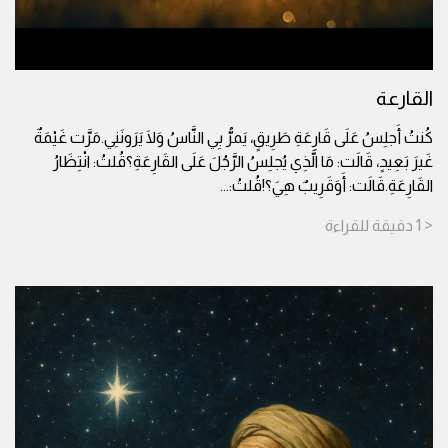
القارعة
كُنتُ أَجلِسُ عَلَى قَارِعَةِ طَرِيقٍ، يَمرُّ بِي النَّاسُ وَلَا يَرَونَنِي.مَرَّت غَيْمَةٌ
غَيرَ بَعِيدٍ، قَالَت: مَا الَّذِي يُجلِسُ الرَّجُلَ عَلَى القَارِعَةِ؟قُلتُ: انْتِظَارُ
القَارِعَةِ.قَالَت: أَوَقَرِيبٌ هِيَ؟!قُلتُ:
...
< 1
دقيقة
للقراءة