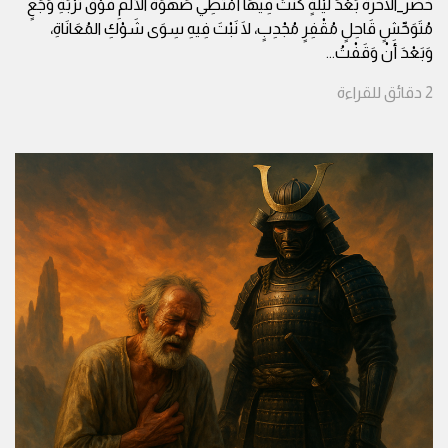
خضر_الآخرة بَعْدَ لَيْلَةٍ كُنْتُ فِيهَا أَمْتَطِي صَهْوَةَ الأَلَمِ فَوْقَ تُرْبَةِ وَجَعٍ
مُتَوَحِّشٍ قَاحِلٍ مُقْفِرٍ مُجْدِبٍ، لَا نَبْتَ فِيهِ سِوَى شَوْكِ المُعَانَاةِ،
وَبَعْدَ أَنْ وَقَفْتُ
...
2
دقائق
للقراءة