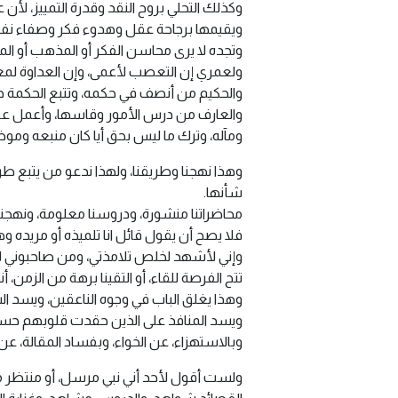
وكذلك التحلي بروح النقد وقدرة التمييز، لأن
ويقيمها برجاحة عقل وهدوء فكر وصفاء نفس،
وتجده لا يرى محاسن الفكر أو المذهب أو المنه
ولعمري إن التعصب لأعمى، وإن العداوة لمع
والحكيم من أنصف في حكمه، وتتبع الحكمة 
والعارف من درس الأمور وقاسها، وأعمل عقله
ومآله، وترك ما ليس بحق أيا كان منبعه ومو
وهذا نهجنا وطريقنا، ولهذا ندعو من يتبع طر
شأنها.
محاضراتنا منشورة، ودروسنا معلومة، ونهجنا وا
فلا يصح أن يقول قائل انا تلميذه أو مريده وه
وإني لأشهد لخلص تلامذتي، ومن صاحبوني لأ
تتح الفرصة للقاء، أو التقينا برهة من الزمن،
وهذا يغلق الباب في وجوه الناعقين، ويسد ا
ويسد المنافذ على الذين حقدت قلوبهم حسدا،
وبالاستهزاء، عن الخواء، وبفساد المقالة، عن
ولست أقول لأحد أني نبي مرسل، أو منتظر م