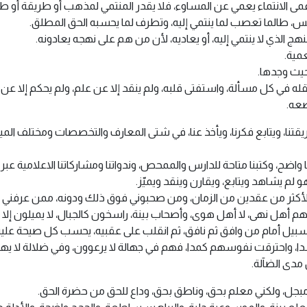
 عمى الانتماء يعمي عن المساوء، فلا يقدر المنتمي لمذهب أو طريقة أو طائ
 طالما تعصب لما ينتمي إليه، وتطرف لما يحسبه الحق المطلق.
ج الذي لا ينتمي إليه، أو يعاديه، لأن من هم على نهجه يعادونه.
مية.
حيث وجدها.
 في كل مسألة، واستفتى قلبه، ولم ينقد إلا عن علم، ولم يحكم إلا عن م
ضعه.
يقتنا، ويتابع فكرنا، ويأخذ عنا، في شتى المعارف والتخصصات ومختلف الم
ضح، وكتبنا متاحة للدارس والممحص، وندواتنا ومشاركاتنا الاعلامية عبر الع
و لم يشاهد ويتابع، ويقارن وينقد ويميّز.
كثر من عقدين من الزمان، ومن صحبوني فوق ذلك ودونه، ممن عرفني بح
 أنهم أهل نهى، لا أهل هوى، وأصحاب بينة، راسخون كالجبال، لا يميلون إلا إ
لسبيل أمام من وافق ثم نافق، ثم انقلب على عقبيه، يحسب كل صيحة عليه
 واحترقت نفوسهم كمدا، فهم في جهالة لا يرعوون، وفي ضلالة لا يهتدو
 مدى الضآلة.
بجل، ولكني معلم بحق، وناطق بحق، وداع للحق من حضرة الحق.