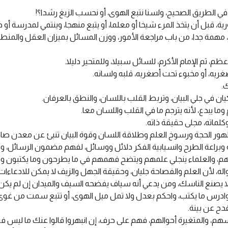
في الطريق الصحيح، ولسنا نتبع الهوى، أو نحسب الزيغ رشدا؟!
، قبل أن يتخذ المرء شيخا أو معلما، أو يتبع منهجا، وينتمي لمدرسة أو 
، مهمة جدا، من باب مراجعة الأمور، ووزن المسائل بميزان العقل والمنطق،
، ثم الإمام الأكرم، للسائل سبيلا، وللمتحير دليلا.
صغريه، أو مخبوء تحت أصغريه، قلبه ولسانه.
.
 في جلي البيان، وتربط القلب باللسان، والنطق بالعرفان.
وما يبدع، لأنه يترجم ما في القلب واللسان معا.
كلماته، مجلى حقيقة ذاته.
ور الحجة ورسوخ العلم وطلاقة اللسان وقوة البيان تنبئ عن معدن صاح
راعة الطرح وانسيابية الفكر دلائل ووسائل، لفهم مضمون الرسائل، و
هم، والعلماء ينجلي علمهم ويتضح فهمهم في ما يطرحون وما يكتبون وما
، لأن العلم والفصاحة جليان، وحقيقة الجهل والزيف لا يمكن للادعاءات ال
لا يصنع الناسك، ومن يدعي أنه سياف يفضحه السيف والميدان إن لم يكن
، وادرس ما يكتب، واحكم بعدل ولا تمل ميل الهوى، أو تتبع سمت من غوى،
قدح عن بينة.
، والمتغيرة أحوالهم، فهم على حرف، إن انبهروا قالوا عنك ما ليس فيك