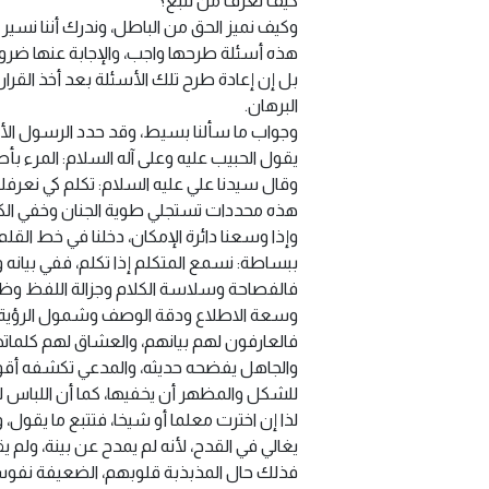
كيف نعرف من نتبع؟
وكيف نميز الحق من الباطل، وندرك أننا نسير 
هذه أسئلة طرحها واجب، والإجابة عنها ضرورية
بل إن إعادة طرح تلك الأسئلة بعد أخذ القرار
البرهان.
وجواب ما سألنا بسيط، وقد حدد الرسول الأعظم
يقول الحبيب عليه وعلى آله السلام: المرء بأ
وقال سيدنا علي عليه السلام: تكلم كي نعرفك
هذه محددات تستجلي طوية الجنان وخفي الكيان
وإذا وسعنا دائرة الإمكان، دخلنا في خط القلم 
ببساطة: نسمع المتكلم إذا تكلم، ففي بيانه و
فالفصاحة وسلاسة الكلام وجزالة اللفظ وظه
وسعة الاطلاع ودقة الوصف وشمول الرؤية وب
فالعارفون لهم بيانهم، والعشاق لهم كلمات
والجاهل يفضحه حديثه، والمدعي تكشفه أقواله
للشكل والمظهر أن يخفيها، كما أن اللباس 
لذا إن اخترت معلما أو شيخا، فتتبع ما يقول
يغالي في القدح، لأنه لم يمدح عن بينة، ولم ي
فذلك حال المذبذبة قلوبهم، الضعيفة نفوسهم