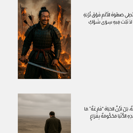
طِي صَهْوَةَ الأَلَمِ فَوْقَ تُرْبَةِ
، لَا نَبْتَ فِيهِ سِوَى شَوْكِ
ٌ، بَلْ لِأَنَّ الحَيَاةَ “فَارِغَةٌ”.مَا
هِ الدُّنْيَا مَحْكُومَةٌ بِفَرَاغٍ