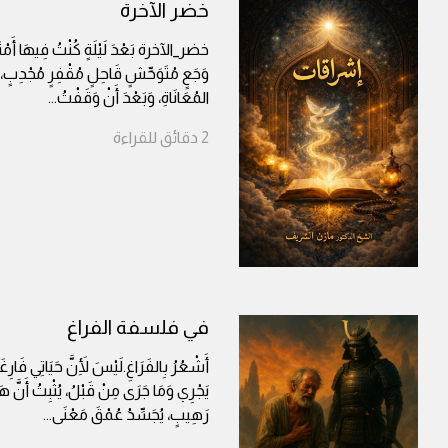
خضر الآخرة
خضر_الآخرة بَعْدَ لَيْلَةٍ كُنْتُ فِيهَا أَمْتَ
وَجَعٍ مُتَوَحِّشٍ قَاحِلٍ مُقْفِرٍ مُجْدِبٍ
المُعَانَاةِ، وَبَعْدَ أَنْ وَقَفْتُ
...
2
دقائق
للقراءة
في فلسفة الفراغ
أَشْعُرُ بِالفَرَاغِ.لَيْسَ لِأَنَّ حَيَاتِي فَارِغَة
يَجْرِي وَمَا جَرَى مِنْ قَبْلُ، يُثْبِتُ أَنَّ هَذِ
رَهِيبٍ، يُجَسِّدُ عُمْقَ مَعْنَى
...