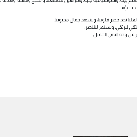
م بينة، والموسوعية جلية، والبراهين ساطعة، والحجج واضحة، والأدلة ظا
سدد مؤيد.
علنا نجد خضر قلوبنا، ونشهد جمال محبوبنا.
قي لنرتقي، ونستمر لننتصر.
 من وجه البهي الجميل.