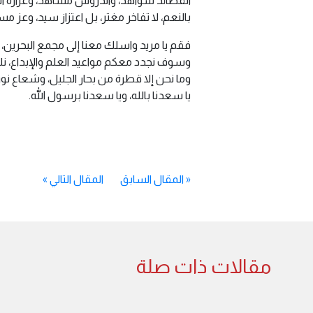
القصائد شواهد، والدروس مشاهد، وغزارة العل
بالنعم، لا تفاخر مغتر، بل اعتزاز سيد، وعز م
فقم يا مريد واسلك معنا إلى مجمع البحرين، ل
وسوف نجدد معكم مواعيد العلم والإبداع، نلت
وما نحن إلا قطرة من بحار الجليل، وشعاع نور
يا سعدنا بالله، ويا سعدنا برسول الله.
«
المقال السابق
المقال التالي
»
مقالات ذات صلة