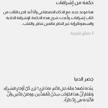
حكمة من إشراقات
هنا موعد جديد مع الذكاء الاصطناعي وأنا أعد الجزء الثالث من
كتاب إشراقات، وأعدت شرح هذه الحكمة: الإشراقة الحادية
والسبعونالرؤية غير النظر.فالعين تنظر، والقلب
...
3
دقائق
للقراءة
خِضر الدنيا
عِنْدَمَا تَصْعَدُ قِمَّةَ جَبَلِ الألَمِ، مَاذَا تَرَى؟ تَرَى كُلَّ أَوْجَاعِ البَشَرِيَّةِ،
وَتَعْلَمُ أَنَّ هَذَا الكَوْكَبَ سِجْنٌ لِلْمُعَذَّبِينَ، وَوَطَنٌ لِلأَنِينِ.وَأَنَّ
الدُّنْيَا مَا هِيَ إِلَّا دَائِرَةٌ
...