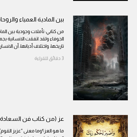
بين المادية العمياء والروحان
من كتابي: تأملات وجودية بين المادي
الجوفاء ولقد اتفقت الانسانية بج
تاريخها، واختلاف أديانها، أن الان
3
دقائق
للقراءة
عز (من كتاب فن السعادة)
ما هو العز؟وما معنى “عزيز القوم”؟