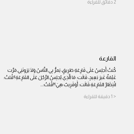
2
دقائق
للقراءة
القارعة
كُنتُ أَجلِسُ عَلَى قَارِعَةِ طَرِيقٍ، يَمرُّ بِي النَّاسُ وَلَا يَرَونَنِي.مَرَّت
غَيْمَةٌ غَيرَ بَعِيدٍ، قَالَت: مَا الَّذِي يُجلِسُ الرَّجُلَ عَلَى القَارِعَةِ؟قُلتُ:
انْتِظَارُ القَارِعَةِ.قَالَت: أَوَقَرِيبٌ هِيَ؟!قُلتُ:
...
< 1
دقيقة
للقراءة