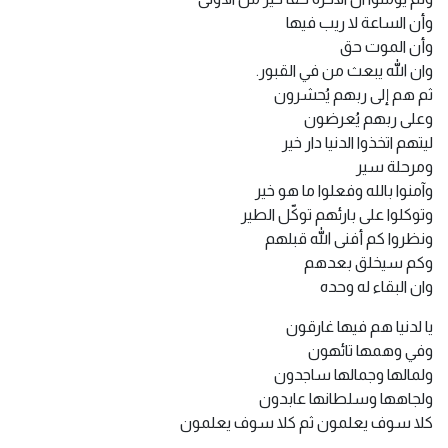
وأن الساعة لا ريب فيها
وأن الموت حق
وان الله يبعث من في القبور.
ثم هم إلى ربهم يُحشرون
وعلى ربهم يُعرضون
ليتهم اتخذوا الدنيا دار خير
ومرحلة سير
وآمنوا بالله وفعلوا ما هو خير
وتوكلوا على بارئهم توكّل الطير
ونظروا كم أفنى الله قبلهم
وكم سيخلق بعدهم
وان البقاء له وحده
يا لدنيا هم فيها غارقون
وفي وهمها تائهون
ولمالها وجمالها ساجدون
ولجاهها وسلطانها عابدون
كلا سوف يعلمون ثم كلا سوف يعلمون