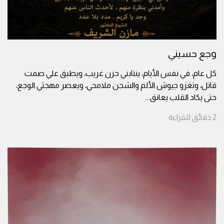
وجع حسيني
كل عام، في نفس الأيام، ينتابني حزن غريب، ويطبق علي صمت
قاتل، وتغزو جيوش الألم والشجن ملامحي، ويعصر مهجتي الوجع،
حتى يكاد القلب يعانق
...
2
دقائق
للقراءة