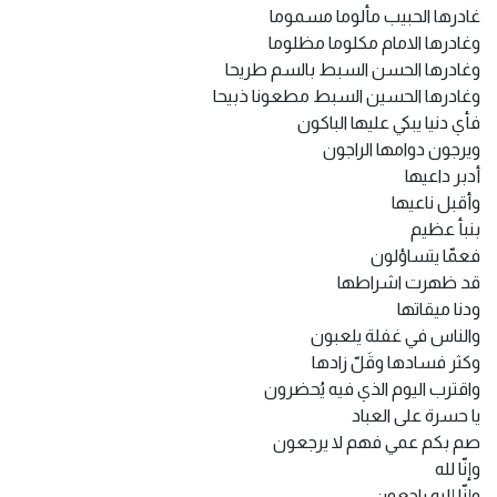
غادرها الحبيب مألوما مسموما
وغادرها الامام مكلوما مظلوما
وغادرها الحسن السبط بالسم طريحا
وغادرها الحسين السبط مطعونا ذبيحا
فأي دنيا يبكي عليها الباكون
ويرجون دوامها الراجون
أدبر داعيها
وأقبل ناعيها
بنبأ عظيم
فعمّا يتساؤلون
قد ظهرت اشراطها
ودنا ميقاتها
والناس في غفلة يلعبون
وكثر فسادها وقَلّ زادها
واقترب اليوم الذي فيه يُحضرون
يا حسرة على العباد
صم بكم عمي فهم لا يرجعون
وإنّا لله
وإنّا إليه راجعون.