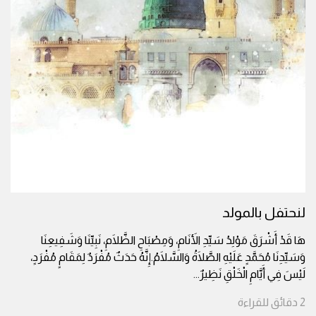
لنحتفل بالمولد
هَا قَدْ أَشْرَقَ مَوْلِدُ سَيِّدِ الأَنَامِ، وَمِصْبَاحِ الظَّلَامِ، نَبِيِّنَا وَشَفِيعِنَا
وَسَيِّدِنَا مُحَمَّدٍ عَلَيْهِ الصَّلَاةُ وَالسَّلَامُ.إِنَّهُ حَدَثٌ مُفْرَدٌ لِمَقَامٍ مُفْرَدٍ،
لَيْسَ فِي أَيَّامِ الْخَلْقِ نَظِيرٌ
...
2
دقائق
للقراءة