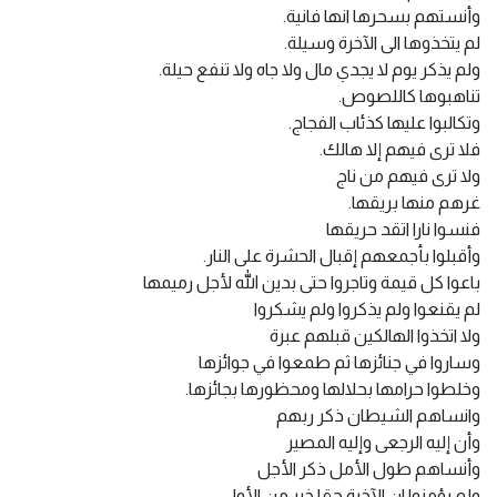
وأنستهم بسحرها انها فانية.
لم يتخذوها الى الآخرة وسيلة.
ولم يذكر يوم لا يجدي مال ولا جاه ولا تنفع حيلة.
تناهبوها كاللصوص.
وتكالبوا عليها كذئاب الفجاج.
فلا ترى فيهم إلا هالك.
ولا ترى فيهم من ناج
غرهم منها بريقها.
فنسوا نارا اتقد حريقها
وأقبلوا بأجمعهم إقبال الحشرة على النار.
باعوا كل قيمة وتاجروا حتى بدين الله لأجل رميمها
لم يقنعوا ولم يذكروا ولم يشكروا
ولا اتخذوا الهالكين قبلهم عبرة
وساروا في جنائزها ثم طمعوا في جوائزها
وخلطوا حرامها بحلالها ومحظورها بجائزها.
وانساهم الشيطان ذكر ربهم
وأن إليه الرجعى وإليه المصير
وأنساهم طول الأمل ذكر الأجل
ولم يؤمنوا ان الآخرة حقا خير من الأولى