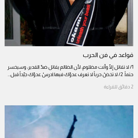
قواعد في فن الحرب
1/ لا تقاتل إلّا وأنت مظلوم، لأن الظالم يقاتل ضدّ القدير، وسيخسر
حتماً. 2/ لا تخضْ حرباً لا تعرف عدوّك فيها.ادرسْ عدوّك جيّداً قبل
...
2
دقائق
للقراءة