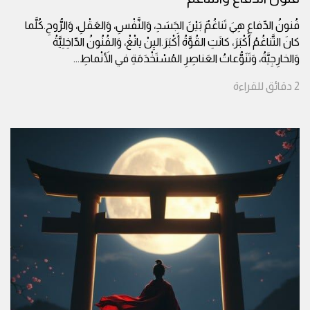
فُنونُ الدِّفاعِ هِيَ تَناغُمٌ بَيْنَ الجَسَدِ، وَالنَّفْسِ، وَالعَقْلِ، وَالرُّوحِ.كُلَّما
كانَ التَّناغُمُ أَكْبَرَ، كانَتِ القُوَّةُ أَكْبَرَ.اليِنْ يانْغْ، وَالفُنُونُ الدّاخِلِيَّةُ
وَالخارِجِيَّةُ، وَتَنَوُّعاتُ العَناصِرِ المُسْتَخْدَمَةِ في الأَنْماطِ
...
2
دقائق
للقراءة