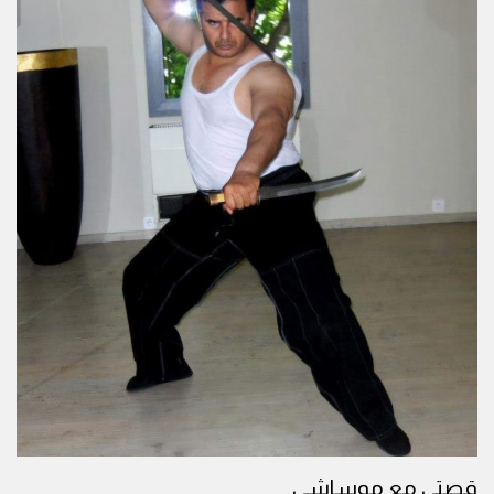
قصتي مع موساشي