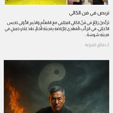
تربص في فن الكالي
تَرَبُّصٌ رَائِعٌ في فَنِّ الكَالِي الفِلِبّينِي مَعَ المُعَلِّمِ وَالخَبِيرِ الدُّوَلِي بَادِيس
الدّخِيْلِي، في مُرَكَّبِ الْمَهْدِي لِلرِّيَاضَةِ بِمَدِينَةِ الْجَمِّ، بَعْدَ لِقَاءٍ جَمِيلٍ في
مَدِينَةِ سُوسَةَ
...
2
دقائق
للقراءة