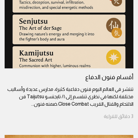
أقسام فنون الدفاع
تنتشر في العالم اليوم فنون دفاعية كثيرة، مدارس عديدة وأساليب
مختلفة.لكنها في نظري تنقسم إلى:١/ تايجتسو Taijutsu فن
الالتحام والقتال القريب Close Combat.ضمنه فنون
...
3
دقائق
للقراءة