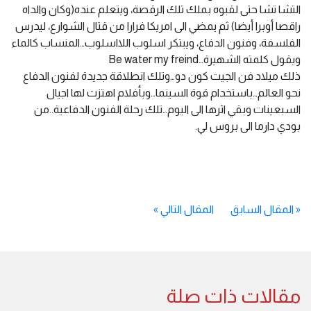
التشا تشا حتى لقبوه بملك تلك الرقصة، ويتعلم عنده(وكان والداه
راقصا أوبرا أيضا) ثم يمضي الى امريكا فرارا من قتال الشوارع، ليدرس
الفلسفة، وفنون الدفاع، ويبتكر اسلوب اللااسلوب…المنساب كالماء
ويقول كلمته الشهيرة…Be water my freind
ذلك ميلاد فن الجيت كون دو…وتلك انطلاقة جديدة لفنون الدفاع
نحو العالم…باستخدام قوة السينما…وبأفلام اهتزت لها اجيال
السبعينات وبقي اثرها الى اليوم…تلك رحلة الفنون الدفاعية..من
بودي دارما الى بروس لي.
«
المقال السابق
المقال التالي
»
مقالات ذات صلة