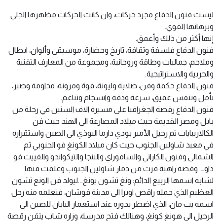
ليست فنون الدفاع مجرد حركات، وان كانت الحركات مظهرها الجلي
وبرهانها القوي.
إنها أكثر من ذلك وأعمق.
فنون الدفاع فلسفة وثقافة، تاريخ وحضارة، موسيقى وألوان، ابطال
وملاحم، جماليات وطاقة وروحانية، ومجموعة من المعارف التقنية
والحربية والاستراتيجية.
فنون الدفاع حكمة وفن، صلابة وليونة، قوة ومرونة، مداومة وصبر،
تأمل وتنفس عميق، سرعة ودقة وانسجام وتناغم.
فنون الدفاع رقصة الجغرافيا على مسيرة الاف السنين في رحلة من
بابل ومصر القديمة حيث ميلاد المصارعة الى الهند حيث فن
الكالاريبايات ثم رحيل الأمير بودي دارما البوذي الى الصين واستقراره
في معبد شاولين الجنوب حيث كان ميلاد الكونغ فو الجنوبي ثم
الشمالي وفنون الكاراتي والساموراي والننجا والتيكواندو والفييت فو
داو…. وقصة راهبة فرت من دمار شاولين الجنوب وعلمت فنها
لشابة اسمها الربيع الدائم: ونغ تشون يونغ….ليولد فن الونع تشون
العظيم الذي حمله راقص اوبرا الى مدينة فوشان، فتعلمه منه رجل
اسمه يب مان، الذي اضطر بدوره عند استعمار اليابان للصين الى
الرحيل الى هونغ كونغ، وهنالك فتح مدرسة، وزاره شاب يتقن رقصة