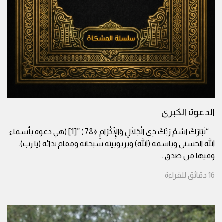
الدعوة الكبرى
“تَبَارَكَ اسْمُ رَبِّكَ ذِي الْجَلَالِ وَالْإِكْرَامِ ﴿78﴾”[1] (هي دعوة بأسماء
الله الحسنى وباسمه (الله) وبربوبيته سبحانه ومقام ندائه (يا رب).
وفيها من صدق
...
16
دقائق
للقراءة