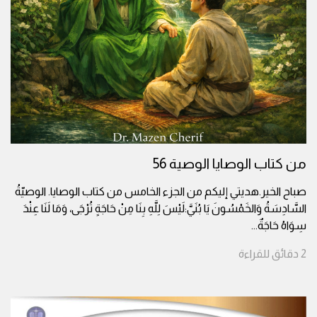
من كتاب الوصايا الوصية 56
صباح الخير.هديتي إليكم من الجزء الخامس من كتاب الوصايا. الوصيّةُ
السَّادِسَةُ وَالخَمْسُونَ يَا بُنَيَّ:لَيْسَ لِلَّهِ بِنَا مِنْ حَاجَةٍ تُرْجَى، وَمَا لَنَا عِنْدَ
سِوَاهُ حَاجَةٌ
...
2
دقائق
للقراءة