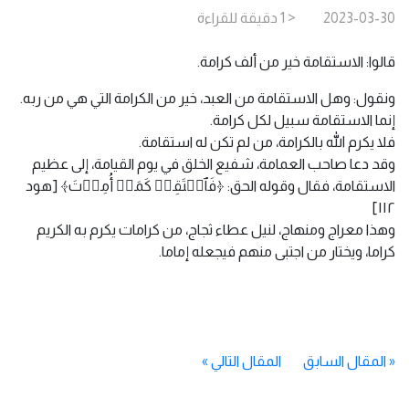
2023-03-30
< 1
دقيقة
للقراءة
قالوا: الاستقامة خير من ألف كرامة.
ونقول: وهل الاستقامة من العبد، خير من الكرامة التي هي من ربه.
إنما الاستقامة سبيل لكل كرامة.
فلا يكرم الله بالكرامة، من لم تكن له استقامة.
وقد دعا صاحب العمامة، شفيع الخلق في يوم القيامة، إلى عظيم
الاستقامة، فقال وقوله الحق: ﴿فَٱسۡتَقِمۡ كَمَاۤ أُمِرۡتَ﴾ [هود
١١٢]
وهذا معراج ومنهاج، لنيل عطاء ثجاج، من كرامات يكرم به الكريم
كراما، ويختار من اجتبى منهم فيجعله إماما.
«
المقال السابق
المقال التالي
»