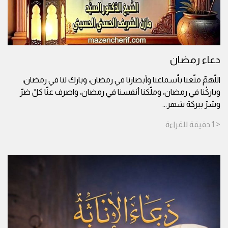
دعاء رمضان
اللّهمّ متّعنا بأسماعنا وأبصارنا في رمضان، وبارك لنا في رمضان،
وباركْنا في رمضان، وملّكنا أنفسنا في رمضان، واصرف عنّا كلّ ضرّ
وشرّ ببركة شهر
...
< 1
دقيقة
للقراءة