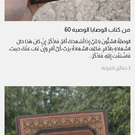
من كتاب الوصايا الوصية 60
الوصيّةُ السِّتُّونَ يَا بُنَيَّ:إِذَا أَسْعَدَكَ أَمْرٌ، فَاذْكُرْ: إِنْ كَانَ هٰذَا حَالَ
السَّعَادَةِ بِالأَمْرِ، فَكَيْفَ السَّعَادَةُ بِرَبِّ كُلِّ أَمْرٍ.وَإِنْ غَابَ عَنْكَ حَبِيبٌ،
فَاشْتَقْتَ إِلَيْهِ، فَاذْكُرْ:
...
3
دقائق
للقراءة