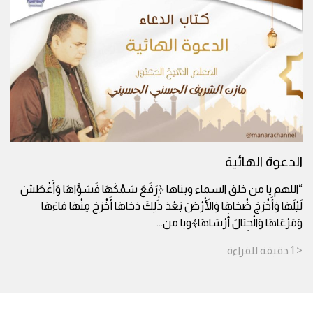
الدعوة الهائية
“اللهم يا من خلق السماء وبناها ﴿رَفَعَ سَمْكَهَا فَسَوَّاهَا وَأَغْطَشَ
لَيْلَهَا وَأَخْرَجَ ضُحَاهَا وَالْأَرْضَ بَعْدَ ذَٰلِكَ دَحَاهَا أَخْرَجَ مِنْهَا مَاءَهَا
وَمَرْعَاهَا وَالْجِبَالَ أَرْسَاهَا﴾ويا من
...
< 1
دقيقة
للقراءة