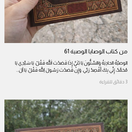
من كتاب الوصايا الوصية 61
الوصيّةُ الحادِيَةُ وَالسِّتُّونَ يَا بُنَيَّ إِذَا قَصَدْتَ اللهَ فَقُلْ: يَا سَيِّدِي يَا
مُحَمَّدُ، إِنِّي بِكَ أَقْصِدُ رَبِّي. وَإِنْ قَصَدْتَ رَسُولَ اللهِ فَقُلْ: يَا آلَ
...
3
دقائق
للقراءة