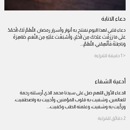
دعاء الانابة
دعاء قلبي لهذا اليوم.نفتتح به أنوار وأسرار رمضان. اللَّهُمَّ لَكَ الْحَمْدُ
عَلَى مَا رَزَقْتَ عَبْدَكَ مِنَ الْخَيْرِ، وَأَسْبَغْتَ عَلَيْهِ مِنَ النِّعَمِ، ظَاهِرَةً
وَبَاطِنَةً.فَأَلْهِمْنِي، اللَّهُمَّ،
...
< 1
دقيقة
للقراءة
أدعية الشفاء
الدعاء الأول اللهم صل على سيدنا محمد الذي أرسلته رحمة
للعالمين، وشفيت به قلوب المؤمنين، وأحييت به واصطفيت،
وزكّيت به وشفيت، وعلمته الطب وكفيت،
...
2
دقائق
للقراءة