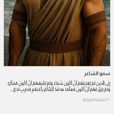
سمو الشاعر
إِلَى الَّذِينَ لَمْ يُعْجِبْهُمْ أَنْ أَكُونَ شَيْخًا، وَلَمْ يُقْنِعْهُمْ أَنْ أَكُونَ مُفَكِّرًا،
وَلَمْ يَرُقْ لَهُمْ أَنْ أَكُونَ مُعَلِّمًا. ها قَدْ أَتَيْتُكُمْ بِأَعْظَمِ مُحَارِبٍ لَدَيَّ،
...
< 1
دقيقة
للقراءة