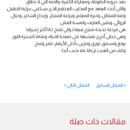
بعد حروبه الطويلة، ومعاركه الكثيرة، وآلامه التي لا تطاق.
والآن أجدد العهد مع المحارب العظيم الذي يسكنني، ببراءة الطفل،
وثقة المقاتل، وخبرة المعلم، وبراعة المفكر، وإبداع الشاعر، وخيال
الروائي، ويقين العارف، ولمسة الفنان.
هي مرحلة جديدة تمتزج فيها ذواتي لتنتج ذاتا أكثر إشراقا.
وهي خطى أخرى نمشيها على صفحة الحياة، وتماما كشجرة اللوز،
نونع ونسمق، نورق ونتزين بأحلى الأزهار، نثمر وننتج.
وكف من الغيب ترعانا، فلا نخيب أبدا.
«
المقال السابق
المقال التالي
»
مقالات ذات صلة