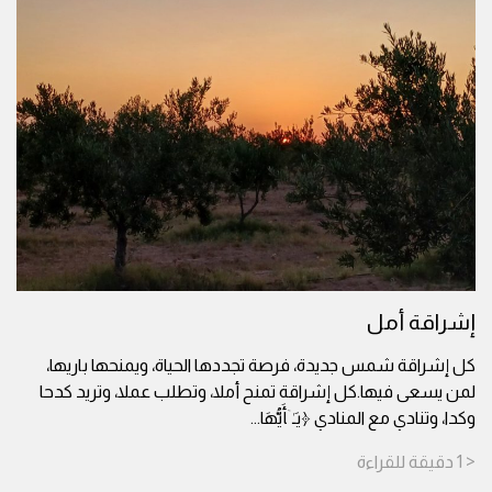
إشراقة أمل
كل إشراقة شمس جديدة، فرصة تجددها الحياة، ويمنحها باريها،
لمن يسعى فيها.كل إشراقة تمنح أملا، وتطلب عملا، وتريد كدحا
وكدا، وتنادي مع المنادي ﴿یَـٰۤأَیُّهَا
...
< 1
دقيقة
للقراءة