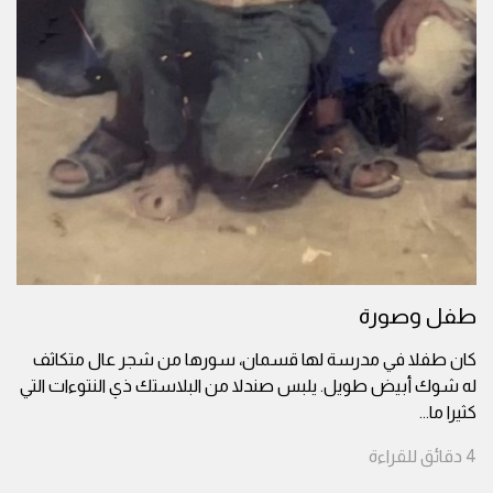
طفل وصورة
كان طفلا في مدرسة لها قسمان، سورها من شجر عال متكاثف
له شوك أبيض طويل. يلبس صندلا من البلاستك ذي النتوءات التي
كثيرا ما
...
4
دقائق
للقراءة