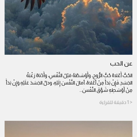
عن الحب
الحُبُّ أَعْلاهُ حُبُّ الرُّوحِ، وأَوْسَطُهُ مَيْلُ النَّفْسِ، وأَدْناهُ رَغْبَةُ
الجَسَدِ.فَإِنْ بَدَأَ مِنْ أَعْلاهُ، أمالَ النَّفْسَ إِلَيْهِ، ودلَّ الجَسَدَ عَلَيْهِ.وَإِنْ بَدَأَ
مِنْ أَوْسَطِهِ شَوَّقَ النَّفْسَ
...
< 1
دقيقة
للقراءة