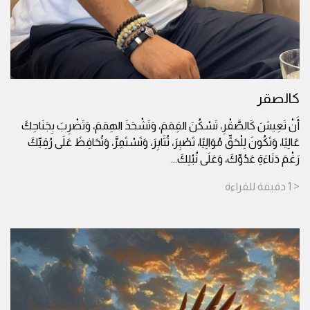
كالصقر
أَنْ تَعِيشَ كَالصَّقْرِ، تَسْكُنَ القِمَمَ، وَتَشْحَذَ الهِمَمَ، وَتَضْرِبَ بِجَنَاحِكَ
عَالِيًا، وَتَكُونَ لِلْحَقِّ مُوَالِيًا، تَصْبِرَ، تُثَابِرَ، وَتَسْتَمِرَّ، وَتُحَافِظَ عَلَى رُقِيِّكَ
رَغْمَ دَنَاءَةِ عَدُوِّكَ، وَعَلَى نُبْلِكَ
...
< 1
دقيقة
للقراءة