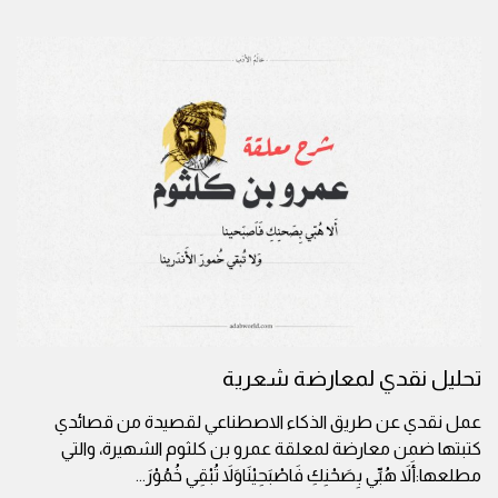
تحليل نقدي لمعارضة شعرية
عمل نقدي عن طريق الذكاء الاصطناعي لقصيدة من قصائدي
كتبتها ضمن معارضة لمعلقة عمرو بن كلثوم الشهيرة، والتي
مطلعها:أَلاَ هُبِّي بِصَحْنِكِ فَاصْبَحِيْنَاوَلاَ تُبْقِي خُمُوْرَ
...