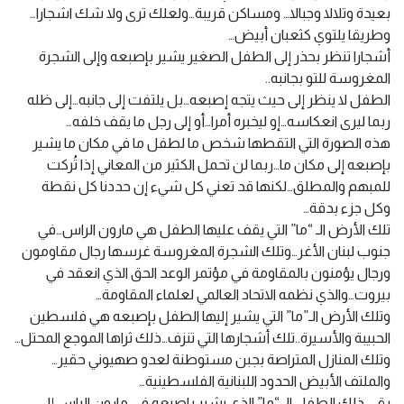
بعيدة وتلالا وجبالا… ومساكن قريبة…ولعلك ترى ولا شك اشجارا…
وطريقا يلتوي كثعبان أبيض…
أشجارا تنظر بحذر إلى الطفل الصغير يشير بإصبعه وإلى الشجرة
المغروسة للتو بجانبه..
الطفل لا ينظر إلى حيث يتجه إصبعه…بل يلتفت إلى جانبه…إلى ظله
ربما ليرى انعكاسه…إو ليخبره أمرا…أو إلى رجل ما يقف خلفه…
هذه الصورة التي التقطها شخص ما لطفل ما في مكان ما يشير
بإصبعه إلى مكان ما…ربما لن تحمل الكثير من المعاني إذا تُركت
للمبهم والمطلق…لكنها قد تعني كل شيء إن حددنا كل نقطة
وكل جزء بدقة…
تلك الأرض الـ “ما” التي يقف عليها الطفل هي مارون الراس…في
جنوب لبنان الأغر…وتلك الشجرة المغروسة غرسها رجال مقاومون
ورجال يؤمنون بالمقاومة في مؤتمر الوعد الحق الذي انعقد في
بيروت…والذي نظمه الاتحاد العالمي لعلماء المقاومة…
وتلك الأرض الـ”ما” التي يشير إليها الطفل بإصبعه هي فلسطين
الحبيبة والأسيرة..تلك أشجارها التي تنزف…ذلك ثراها الموجع المحتل…
وتلك المنازل المتراصة بجبن مستوطنة لعدو صهيوني حقير…
والملتف الأبيض الحدود اللبنانية الفلسطينية…
بقي ذلك الطفل الـ “ما” الذي يشير بإصبعه في مارون الراس إلى