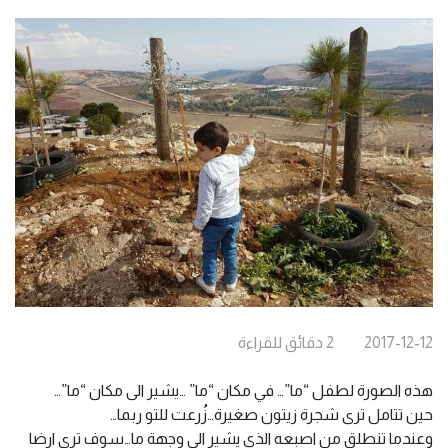
2017-12-12
2
دقائق
للقراءة
هذه الصورة لطفل “ما”… في مكان “ما” …يشير الى مكان “ما”…
حين تتامل ترى شجرة زيتون صغيرة…زُرعت للتو ربما…
وعندما تنطلق من اصبعه الذي يشير الى وجهة ما…سوف ترى ارضا