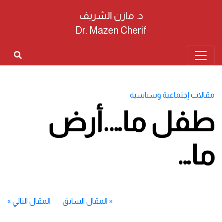
د. مازن الشريف
Dr. Mazen Cherif
مقالات إجتماعية وسياسية
طفل ما….أرض
ما…
«
المقال السابق
المقال التالي
»