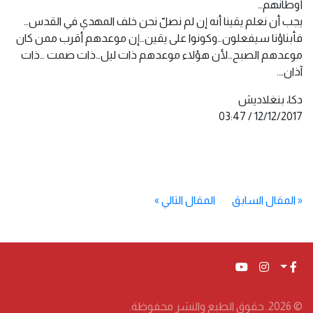
أوطانهم…
يجب أن نعلم يقينا أنه إن لم نصلّ نحن خلف المهدي في القدس…
فأبناؤنا سيفعلون…وكونوا على يقين…إن موعدهم أقرب ممن كان
موعدهم الصبح…لأن هؤلاء موعدهم ذات ليل…ذات صمت …ذات
آذان….
دكا، بنغلاديش
12/12/2017 / 03:47
«
المقال السابق
المقال التالي
»
© 2026. حقوق الطبع والنشر محفوظة.