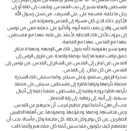
فلسطين ولعله يشير إلى بيت المقدس…ويلتفت إلى ظله أو إلى
رجل ما خلفه…فاسمه علي…علي الشريف….من نسل رسول الله
الأكرم…ذلك الذي كان مسراه إلى القدس ومعراجه من
القدس..والذي يقف خلفه أبوه…وأنا أبو علي…حملته معي من تونس
إلى بيروت لأجل تلك اللحظة…لأعقد على قلبه عهدا مع فلسطين…
عهدا مع القدس…عهدا مع القضية…
وهو يشير بعفويته كأنه يقول: تلك هي الوجهة…وجهة لا نحتاج
حمق ترامب ليعيدها إلينا…بوصلة واضحة…من مارون الراس إلى
القدس…من لبنان إلى القدس…من الشام إلى القدس…من تونس إلى
القدس..من كل مكان …إلى القدس…
شجرة الزيتون ستنمو…وعلي سيكبر…وكما ستبقى تلك الشجرة
متصلة بأرضها وثراها ناظرة إلى فلسطين…سيبقى علي متصلا
بأرضه ناظرا بروحه وقلبه إلى فلسطين…ملتفتا خلفه إلى أجيال
سبقته…إلى أبيه…إلى رفاقه…إلى راية الانتصار…
يجب أن نهيّء أبناءنا ليوم عظيم قريب…أن نخبرهم عن القدس…
وعن قداستها…ودمها…ودموعها…وصمودها…عن أهلها الطيبين
الصابرين…عن كل يوم وكل لحظة…كل ملحمة وكل مأساة…يجب أن
نعلمهم كيف يكونون مقدسيين أينما كان ميلادهم وأينما كانت