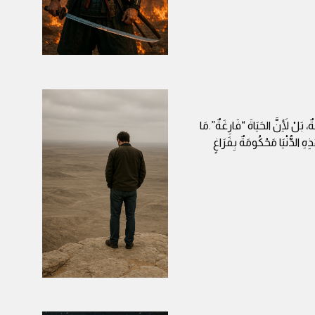
ٌ، بَلْ لِأَنَّ الحَيَاةَ “فَارِغَةٌ”.مَا
هِ الدُّنْيَا مَحْكُومَةٌ بِفَرَاغٍ