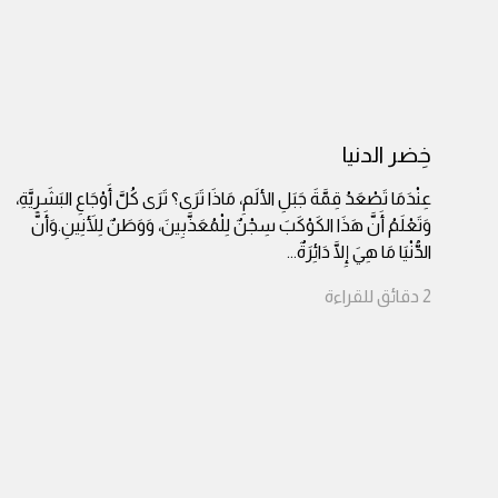
خِضر الدنيا
عِنْدَمَا تَصْعَدُ قِمَّةَ جَبَلِ الألَمِ، مَاذَا تَرَى؟ تَرَى كُلَّ أَوْجَاعِ البَشَرِيَّةِ،
وَتَعْلَمُ أَنَّ هَذَا الكَوْكَبَ سِجْنٌ لِلْمُعَذَّبِينَ، وَوَطَنٌ لِلأَنِينِ.وَأَنَّ
الدُّنْيَا مَا هِيَ إِلَّا دَائِرَةٌ
...
2
دقائق
للقراءة