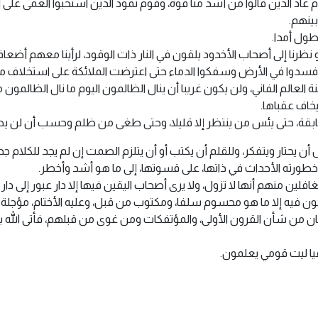
عاد الذين قالوا من أشد منا قوة، وقوم ثمود الذين استحبوا العمى على
ينهم.
طول أمدا.
لو نظرنا إلى أصحاب الأخدود يلقون في النار ذات الوقود، لرأينا معهم أضعاف
ن أفسدوا في الأرض وسفكوا الدماء حتى اعترضت الملائكة على استخلاف 
الم الفاني، ولن يكون غريبا أن ينال الظالمون اليوم ما نال الظالمون م
خاف عقباها.
بقة، حتى يئس من ينتظر إلا قليلا، وحتى طغى من ظلم وحسب أن لن يصيب
ن يحتار ويتفكر، وللقلم أن يكتب أو أن يتلزم الصمت إن لم يجد للكلام جد
 خطورته الأحداث في ذاتها، على قسوتها، إلى ما هو أشد وأخطر.
الغافلين منهم أنها لا تزول، ولا يرى أصحاب اليقين فيها إلا دار عبور إل
ون فيه إلا ما هو محسوم سلفا، ومكتوب من قبل، وعليه الأختام، مؤجلة بآجا
من شأن القرون الأولى، والمؤتفكات ومن غوى من قبلهم، فأتى الله بني
يا ليت قومي يعلمون.