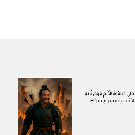
طِي صَهْوَةَ الأَلَمِ فَوْقَ تُرْبَةِ
، لَا نَبْتَ فِيهِ سِوَى شَوْكِ