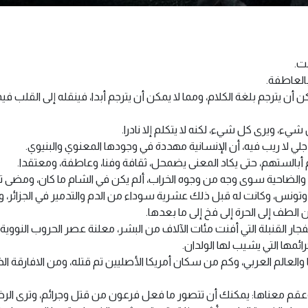
ت.
لعاطفة.
أن يترجم بلغة الكلام، ومما لا يمكن أن يترجم أبدا، فينقله إلى القلب فيم
يء، ويرى كل شيء، لكنه لا يتكلم إلا نادرا.
جلي لا ريب فيه، أن الإنسانية مهددة في وجودها المعنوي والبنيوي.
الستهم، حتى يكاد المعنى يضمحل، ثقافة وفنا، وعاطفة، ومعتقدا.
الضاحية سوى وجه من وجوه الخراب، ألم يكن في الشام ما كان، ومضى تكف
وتونس، وكانت له قبل ذلك عشرية سوداء من الدم والتدمير في الجزائر، وله
لطف إلى الحرة إلى فخ إلى ما بعدها.
انفجار القنبلة التي أفنت مئات الآلاف من البشر، معلنة عصر الحروب النووية
رائمها التي يشيب لها الولدان.
والعالم العربي، وكم من سكان أمريكا الأصليين تم قتله، ومن الافارقة ا
 وعقم معناها: يمكنك أن تتصور ما فعل فرعون من قتل وجرائم، وترى ال