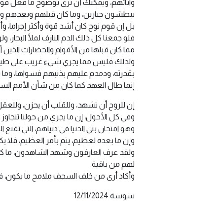
وآبائهم، ويمكنك أن ترى بوضوح ما فعل قوم 
يبطشون جبارين، وما كان قبلهم وبعدهم وب
بل إن قوم نوح كان أشد قوة وأكثر إجراما، وأ
فلو جمعنا كل ذلك الدم النازف لملأ البحار، و
مما كان قبلها من الأقوام والحضارات الذي
ولذلك فليس مما يجري شيء غريب على طينة الع
بقدرته، ودمدم عليهم بذنبهم فسواها، وما ي
إنما طال العهد كما كان من شأن الأمم السا
إن للروح أن تشهد، وللقلب أن يحزن، وللعقل أ
وفي كل الأحول، إن ما يجري من حولنا تتجاوز
وهو امتحان بني الدنيا في دنياهم، التي تقنع 
وإن ما بعده لعظيم، يتم بأمر العظيم، فلا يك
ولقد عرف العارفون وشهد الشاهدون، ما كان 
لهم من باقية.
وأكاد أرى من خلف السجف ملامح ما يكون، ف
سوسة 12/11/2024