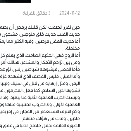
2024-11-12
3
دقائق
للقراءة
حين تقرر الصمت، لكن قلبك يرفض أن يصم
حديث القلب حديث قلق متوجس، مشحون با
أما حديث العقل فرصين، وفيه الكثير مما يمكن 
مكتملة.
أما الروح فهي الحكيم الصامت، الذي يعلم كل ش
ومن بين تزاحم الأفكار والمشاعر، هنالك أمر 
فأما المعنى فيشوهه شياطين إنس، تؤزهم أب
وأما المبنى، فليس القصف الذي تشهده غزة و
اليمن، وقتل إرهابه من قتل في سيناء وليبيا 
تشويها لدين السلام، كما فعل المجرمون من ا
وليست الحرب العالمية الثانية عنا ببعيد، ولا 
العالمية الأولى، ولا الحروب الصليبية قبلها وج
وكم اقترف الاستعمار من المجازر في إفريقيا 
ملايين، ومات من هؤلاء مثلهم.
الصورة القاتمة تحمل ملامح الدنيا في عمق