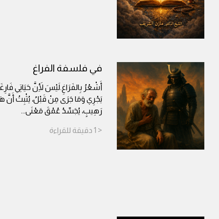
في فلسفة الفراغ
أَشْعُرُ بِالفَرَاغِ.لَيْسَ لِأَنَّ حَيَاتِي فَارِغَة
يَجْرِي وَمَا جَرَى مِنْ قَبْلُ، يُثْبِتُ أَنَّ هَذِ
رَهِيبٍ، يُجَسِّدُ عُمْقَ مَعْنَى
...
< 1
دقيقة
للقراءة