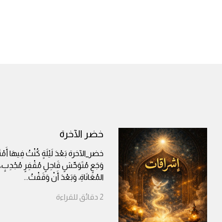
خضر الآخرة
خضر_الآخرة بَعْدَ لَيْلَةٍ كُنْتُ فِيهَا أَمْتَ
وَجَعٍ مُتَوَحِّشٍ قَاحِلٍ مُقْفِرٍ مُجْدِبٍ
المُعَانَاةِ، وَبَعْدَ أَنْ وَقَفْتُ
...
2
دقائق
للقراءة