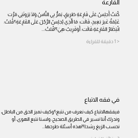
القارعة
كُنتُ أَجلِسُ عَلَى قَارِعَةِ طَرِيقٍ، يَمرُّ بِي النَّاسُ وَلَا يَرَونَنِي.مَرَّت
غَيْمَةٌ غَيرَ بَعِيدٍ، قَالَت: مَا الَّذِي يُجلِسُ الرَّجُلَ عَلَى القَارِعَةِ؟قُلتُ:
انْتِظَارُ القَارِعَةِ.قَالَت: أَوَقَرِيبٌ هِيَ؟!قُلتُ:
...
< 1
دقيقة
للقراءة
في فقه الاتباع
فيفقهالاتباع كيف نعرف من نتبع؟وكيف نميز الحق من الباطل،
وندرك أننا نسير في الطريق الصحيح، ولسنا نتبع الهوى، أو
نحسب الزيغ رشدا؟!هذه أسئلة طرحها
...