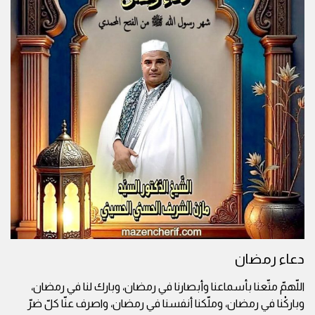
دعاء رمضان
اللّهمّ متّعنا بأسماعنا وأبصارنا في رمضان، وبارك لنا في رمضان،
وباركْنا في رمضان، وملّكنا أنفسنا في رمضان، واصرف عنّا كلّ ضرّ