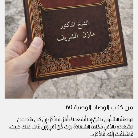
من كتاب الوصايا الوصية 60
الوصيّةُ السِّتُّونَ يَا بُنَيَّ:إِذَا أَسْعَدَكَ أَمْرٌ، فَاذْكُرْ: إِنْ كَانَ هٰذَا حَالَ
السَّعَادَةِ بِالأَمْرِ، فَكَيْفَ السَّعَادَةُ بِرَبِّ كُلِّ أَمْرٍ.وَإِنْ غَابَ عَنْكَ حَبِيبٌ،
فَاشْتَقْتَ إِلَيْهِ، فَاذْكُرْ:
...