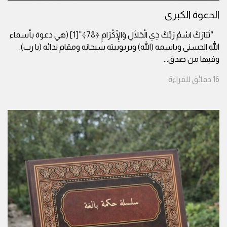
الدعوة الكبرى
“تَبَارَكَ اسْمُ رَبِّكَ ذِي الْجَلَالِ وَالْإِكْرَامِ ﴿78﴾”[1] (هي دعوة بأسماء
الله الحسنى وباسمه (الله) وبربوبيته سبحانه ومقام ندائه (يا رب).
وفيها من صدق
...
16
دقائق
للقراءة