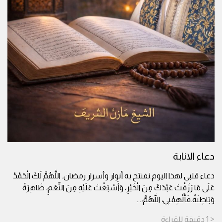
دعاء الانابة
دعاء قلبي لهذا اليوم.نفتتح به أنوار وأسرار رمضان. اللَّهُمَّ لَكَ الْحَمْدُ
عَلَى مَا رَزَقْتَ عَبْدَكَ مِنَ الْخَيْرِ، وَأَسْبَغْتَ عَلَيْهِ مِنَ النِّعَمِ، ظَاهِرَةً
وَبَاطِنَةً.فَأَلْهِمْنِي، اللَّهُمَّ،
...
< 1
دقيقة
للقراءة