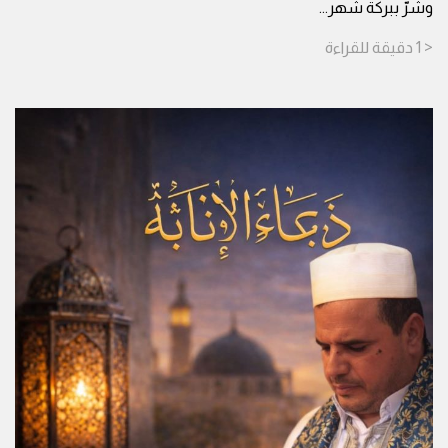
وشرّ ببركة شهر
...
< 1
دقيقة
للقراءة