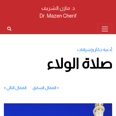
د. مازن الشريف
Dr. Mazen Cherif
أدعية حِكمٌ وإشراقات
صلاة الولاء
«
المقال السابق
المقال التالي
»