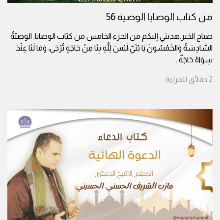
من كتاب الوصايا الوصية 56
صباح الخير.هديتي إليكم من الجزء الخامس من كتاب الوصايا. الوصيّةُ
السَّادِسَةُ وَالخَمْسُونَ يَا بُنَيَّ:لَيْسَ لِلَّهِ بِنَا مِنْ حَاجَةٍ تُرْجَى، وَمَا لَنَا عِنْدَ
سِوَاهُ حَاجَةٌ
...
2
دقائق
للقراءة