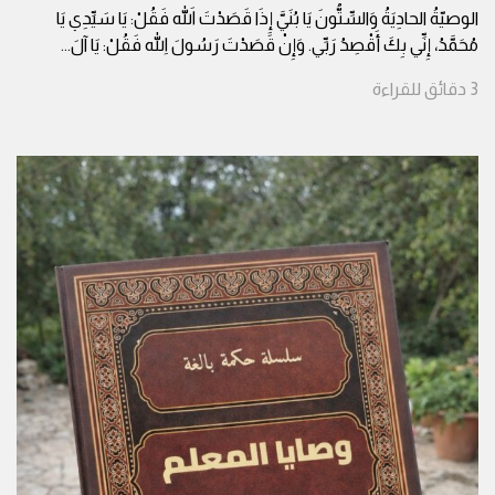
الوصيّةُ الحادِيَةُ وَالسِّتُّونَ يَا بُنَيَّ إِذَا قَصَدْتَ اللهَ فَقُلْ: يَا سَيِّدِي يَا
مُحَمَّدُ، إِنِّي بِكَ أَقْصِدُ رَبِّي. وَإِنْ قَصَدْتَ رَسُولَ اللهِ فَقُلْ: يَا آلَ
...
3
دقائق
للقراءة