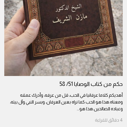
حكم من كتاب الوصايا 51/ 58
أهديكم كلاما عرفانيا في الحب، قل من عرفه، وأدرك عمقه
ومعناه.هذا هو الحب كما نراه بعين العرفان، وبسر النبي وآل بيته،
وعباده الصالحين.هذا هو
...
4
دقائق
للقراءة