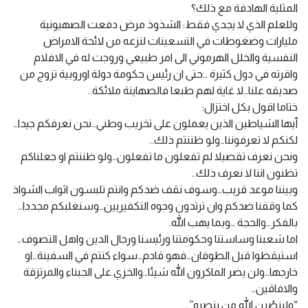
المثلية الهادفة مع ذلك؟
وللعلم الذي لا يجدي فقط: الشذوذ مرض دفعت الصهيونية
مليارات وضغوطات في التسعينات لنزعه من لائحة الامراض
النفسية والخلل الهرموني الى امر طبيعي وروجت له في الافلام
واقرته في دول كثيرة …حتى ان رئيس حكومة دولة اوروبية تزوج من
صديقه علنا…لا غاية لهم طبعا فالصهاينة ملائكة..
ختاما اقول بكل اختزال:
أيها الشياطين الذين يعملون على تخريب وطني…نحن نعرفكم جيدا…
لكنكم لا تعرفوننا…ولو ظننتم ذلك..
ونحن نعرف تفصيلا لم تفعلون ما تفعلون…ولو ظننتم او جعلناكم
تظنون اننا لا نعرف ذلك..
وبيننا موعد قريب…وسوف نقف ضدكم وانتم تلبسون اثواب الشواذ
كما وقفنا ضدكم وان ترتدون وجوه التكفيريين…وسنغلبكم مجددا…
بالفكر…والحجة …وبما يهب الله.
اما شعبنا وساستنا وحكومتنا ورئيسنا ورجال الدين واهل التصوف…
استيقظوا قبل الطوفان…فهو قادم…سواء كنتم في السفينة…او
خارجها…ولن يضر الماكرون الله شيئا…والخزي على الجبناء والمرتزقة
والافاقين…
“ولينصُرن الله من ينصره”….