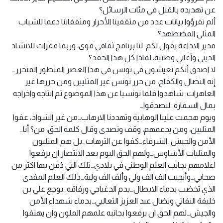
عن تهديده بالقتل في مئات الرسائل؟
ألم تقرؤوا بيانات عدد من مثقفينا الأحرار ومثقفاتنا دعما للشباب
المثلي المضطهد؟
مدير الاذاعة يقول لكم: لنا برنامج ثقافي قوي، وربما فقرات للانشاد
الديني وأغاني وطنية، لماذا كل هذا الحقد؟
لا اصدق أنكم تعيشون في تونس في هذا العصر المتطور المتحرر…
إنه النضال والكفاح، من حرر تونس غير المثليين ومن حررها غير
العاهرات: شاهدوا فلما تونسيا عن هذا الموضوع تم انتاجه واخراجه
بمال السفارة…لتصدقوا…
ويوم هجمت علينا الوهابية وتهددنا الارهاب…من غير الشواذ، عفوا
المثليين، ومن يدعمهم، وقف وتصدى وقال كلمة الحق، من؟ أنا…
الأمن والجيش…الشرفاء…كفوا عن الترهات…بل هم المثليون
والمثليات الأشاوس…ولهم الحق اليوم بعد الانتصار ان يرفعوا
اعلامهم بجانب العلم الوطني في بلادي…تلك التي دُفن بها اكثر من
صحابي…وأنجبت الف الف ولي وألف الف ولية…ذلك العلم المفدى
الذي تخضب بدماء الابطال…بدم الدغباجي ورفاقه…بوجع علي بن
خليفة النفاتي ونضال عبد العزيز الثعالبي…بدماء شهداء الأمن
والجيش…لهم الحق ان يرفعوا بجانبه علمهم الملون وان يهتفوا