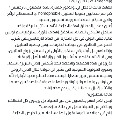
والحكومة تنظر بعين الرضا…
الهايكا قالت لا دخل لي…والامور ممتازة…لماذا تغضبون يا رجعيين؟
كم انتم مصابون بفوبيا المثليين homophobie …يا للمصطلح الرائع
والذي سيكثر استخدامه وربما تسجنون بسببه…
أعلن دعمي المطلق لهذه الاذاعة…لأنها ستاتي بالبركة والخير…
ستحل مشاكل البطالة…ستحقق اهداف الثورة…سترفع اسم تونس
عاليا…فهي الاولى في كل المكارم: في اعداد الارهابيين…في شرب
الخمر…في الطلاق…في حوداث الطرقات…وفي جمعية المثليين
وإذاعتهم…بل أبشركم: ستكون الأولى في السماح بزواج المثليين،
وفي قناة تلفزية لهم…فأبشروا بالخير والرفاه يا أهل افريقية..
الأروع ان هذه الجمعية والاذاعة تتخذ شمس الدين التبريزي اسما…
وصورة المولوية الصوفية التي تشير الى مولانا جلال الدين الرومي
وشيخه شمس تبريز شعارا…اليست هذه اعظم هدية لأولياء الله
في تونس والعالم وللزيتونة ورجالها والصوفية والصوفيين جميعا…
وللأشراف ال بيت النبي في ربوع هذه البلاد…
لماذا تغضبون؟
ليس الامر انهم يدافعون عن حق الشواذ بل يريدون كل اطفالكم
وبناتكم من الشواذ فهل في ذلك ما يُغضب؟
انتم في دولة دستورها يقول انها مسلمة…فاي تعارض للاذاعة