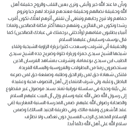
وبأن ما عند الله خير وأبقى، وترى بعين القلب والروح حقيقة أهل
الله وحقيقة نضالهم وحقيقة معندهم فتزداد لهم حبا وتروم
حماهم ولا تبرح رحابهم وتبتغي أن تقتفي أثرهم لعلّك تكون أقرب
رشدا وتكون من الفائزين، وتفهم حينها أكثر مكانة الصالحين ولماذا
أنبياء يطلبون مقامهم (وأدخلني برحمتك في عبادك الصالحين) كما
قال يوسف وسليمان عليهما السلام.
والحقيقة أني تشرفت وسعدت كثيرا بزيارة الزاوية الشيخية ولقاء
شيخها الشيخ سيدي حمزة وزيارة خلوة وضريح جده الشيخ سيدي
الطيب ابن سيدي بوعمامة، وتشرفت بمشاهد الفرسان الذين
يستحضرون زمنا من البطولات والفروسية والبسالة الفريدة.
فلتكن شهادة حق لمن رام الحق وطلبه، وصفعة حق لمن صرعه
الباطل وغلَبه، ولي شرف الانتماء إلى أهل التصوف محبة وعقيدة
على بيّنة وحجة في سلسلة نورانية تمتد بسند موصول غير مقطوع
إلى رسول الله صلى الله عليه وسلم، وإلى آل البيت عليهم السلام
والصحابة رضوان الله عليهم. ضمن المدرسة السنية المغاربية (في
عقد الأشعري وفقه مالك..وفي طريقة الجنيد السالك) وضمن
الإسلام المحمدي الرحب الفسيح دون تعصّب ولا تطرّف.
سلام الله على أهل الله دائما أبدا.