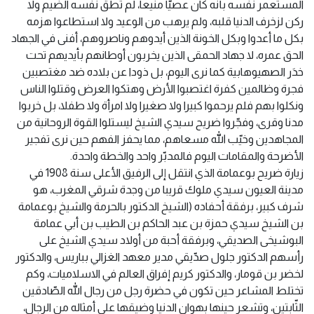
المستعمر نفسه بأنه كان عصيّا منيعا، لم تطق نفسه الضيم ولا
ركن لزخرف الدنيا قلبه، ولم يرهب من الوعيد ولا استطاعوا هزمه
بكل ما أعدوا وبكل الخونة الذين أيدوهم وناصروهم، أفنى في الجهاد
الحق عمره، لا جهاد الحمقى الذين يخربون أوطانهم بأيديهم تحت
خدَر الصهيوهابية كما نرى اليوم، بل ذودا عن بلاده ضد مغتصبين
فجرة وظالمين كفرة اغتصبوا الأرض وهتكوا العرض وقتلوا الناس
ونكلوا بهم فلم يرحموا كبيرا ولا صغيرا ولا امرأة ولا طفلا، بل خربوا
مدنا وقرى، وفجّروا ضريح سيدي الشيخ ليستلوا القوة الروحانية من
المجاهدين وخيّب الله مسعاهم، مما يحفز الفهم حين نرى تفجير
الأضرحة والمقامات اليوم فالمدبّر واحد والخطة واحدة.
زيارة ضريح بوعمامة الذي انتقل إلى الرفيق الأعلى سنة 1908 في
مدينة العيون سيدي ملوك قريبا من وجدة شرقي المغرب، هو
شرف كبير، برفقة أحفاده (الشيخ الدكتور بالحرمة والشيخ بوعمامة
بن الشيخ سيدي حمزة بن عبد الحاكم بن الطيب بن أبي عمامة
البوشيخى الصديقي، وبرفقة أحبة من أولاد سيدي الشيخ على
رأسهم الدكتور جلول صدّيقي مدير معهد الغزالي بباريس، والدكتور
لخضر بن قومار، والدكتور كريم إفراق العالم في الاسلاميات، وكم
تختلط المشاعر حين تكون في حضرة رجل من رجال الله الصّادقين
الثّابتين، وتشعر حينها بهوان الدنيا وضيقها على أمثاله من الرجال،