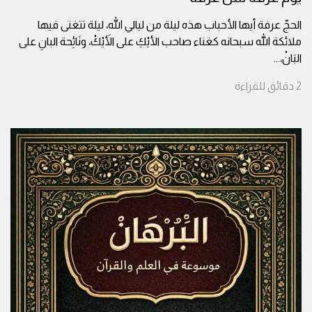
الحجّ عرفة أيها الأحباب هذه ليلة من ليالي الله، ليلة تتغنى فيها
ملائكة الله سبحانه كغناء صاحب الأيْكِ على الأَيْكْ، ونَائِحة البانِ على
البَانْ،
...
2
دقائق
للقراءة