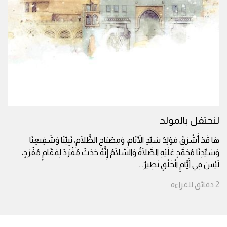
لنحتفل بالمولد
هَا قَدْ أَشْرَقَ مَوْلِدُ سَيِّدِ الأَنَامِ، وَمِصْبَاحِ الظَّلَامِ، نَبِيِّنَا وَشَفِيعِنَا
وَسَيِّدِنَا مُحَمَّدٍ عَلَيْهِ الصَّلَاةُ وَالسَّلَامُ.إِنَّهُ حَدَثٌ مُفْرَدٌ لِمَقَامٍ مُفْرَدٍ،
لَيْسَ فِي أَيَّامِ الْخَلْقِ نَظِيرٌ
...
2
دقائق
للقراءة