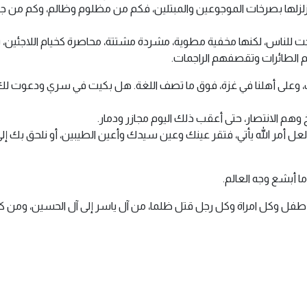
زلزلها بصرخات الموجوعين والمبتلين، فكم من مظلوم وظالم، وكم من جا
خرجت للناس، لكنها مخفية مطوية، مشردة مشتتة، محاصرة كخيام اللاجئين،
يهم الطائرات وتقصفهم الراجمات.
، وعلى أهلنا في غزة، فوق ما تصف اللغة. هل بكيت في سري ودعوت لك 
 وهم الانتصار، حتى أعقب ذلك اليوم مجازر ودمار.
ر، لعل أمر الله يأتي، فتقر عينك وعين سيدك وأعين الطيبين، أو نلحق ب
وما أبشع وجه العالم.
ل طفل وكل امراة وكل رجل قتل ظلما، من آل ياسر إلى آل الحسين، ومن كا