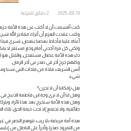
2025-08-13
2
دقائق
للقراءة
كنت أقسمت أن لا أكتب عن هذه الأمة حرفا، 
وكنت عقدت العزم أن أترك مقادير الله تسري في
أعناه علينا فأحاط بعضنا ببعض، تسري فينا ال
ولكني كل مرة أجدني أمام وجع مستفز لا يم
داء هذه الأمة عضال مستفحل، والقتل هو الق
وكلهم جرح آخر في صدر نبي آخر الزمان.
أنس الشريف، فلذة من فلذات النبي نسبا ونسبة
شيء.
هل بإمكاننا أن لا نحزن؟
وهل لنا أن لا نرى وجه ابن فاطمة الذبيح في
وهل هذه الأمة ستخرج بعد هذا ثائرة، ويترك
طائفية، ولا نجتمع إلا تحت خيمة الحق، تلك ال
هذه أمة مريضة بلا ريب، تتوهم النصر في غي
من النمرود صدرا، وأجرأ على الباطل من إب