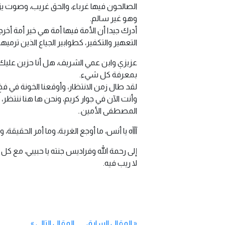
الصالحون فيها غرباء، والحق غريب، وصوت ي
وهو غير سالم.
أدرك جيدا أن الأمة فيها أمة هي خير أمة أ
التعهير والتكفير، كطوابير الجياع الذين ترم
عزيزي وابن عمي الشريف، هل أنا حزين عليك
بمعرفة كل شيء.
لقد طال زمن الانتظار، وأوقعنا الخونة في فخ
وأنت الآن في جوار كريم، ونحن ها هنا ننتظ
المصطفى الأمين..
آآآه يا أنس، ما أوجع الغربة، وما أمر الحقيقة، 
إلى رحمة الله وفراديس جنته يا حبيبي، مع ك
لا ريب فيه.
«
المقال السابق
المقال التالي
»