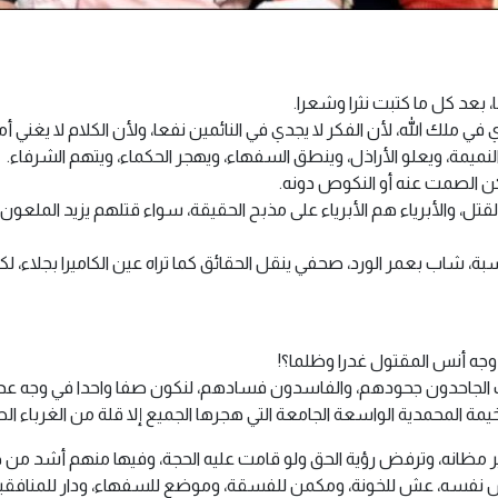
بعد كل ما كتبت نثرا وشعرا.
 ملك الله، لأن الفكر لا يجدي في النائمين نفعا، ولأن الكلام لا يغني أما
نميمة، ويعلو الأراذل، وينطق السفهاء، ويهجر الحكماء، ويتهم الشرفاء.
كن الصمت عنه أو النكوص دونه.
تل، والأبرياء هم الأبرياء على مذبح الحقيقة، سواء قتلهم يزيد الملعو
، شاب بعمر الورد، صحفي ينقل الحقائق كما تراه عين الكاميرا بجلاء، لكن
 وجه أنس المقتول غدرا وظلما؟!
 الجاحدون جحودهم، والفاسدون فسادهم، لنكون صفا واحدا في وجه عدو وا
خيمة المحمدية الواسعة الجامعة التي هجرها الجميع إلا قلة من الغرباء الص
ر مظانه، وترفض رؤية الحق ولو قامت عليه الحجة، وفيها منهم أشد من 
ليس نفسه، عش للخونة، ومكمن للفسقة، وموضع للسفهاء، ودار للمنافقين