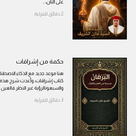
على البَانْ،
...
2
دقائق
للقراءة
حكمة من إشراقات
هنا موعد جديد مع الذكاء الاصطناعي
كتاب إشراقات، وأعدت شرح هذه ال
والسبعونالرؤية غير النظر.فالعين 
3
دقائق
للقراءة