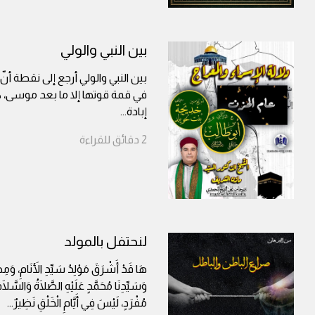
بين النبي والولي
بين النبي والولي أرجع إلى نقطة أن
في قمة قوتها إلا ما بعد موسى، 
إبادة
...
2
دقائق
للقراءة
لنحتفل بالمولد
هَا قَدْ أَشْرَقَ مَوْلِدُ سَيِّدِ الأَنَامِ، وَمِصْ
وَسَيِّدِنَا مُحَمَّدٍ عَلَيْهِ الصَّلَاةُ وَالسَّلَام
مُفْرَدٍ، لَيْسَ فِي أَيَّامِ الْخَلْقِ نَظِيرٌ
...