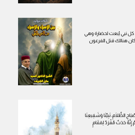
ّ كل نبي يُبعث لحضارة وهي
كان هنالك قتل الفرعون
بَاحِ الظَّلَامِ، نَبِيِّنَا وَشَفِيعِنَا
ُ.إِنَّهُ حَدَثٌ مُفْرَدٌ لِمَقَامٍ