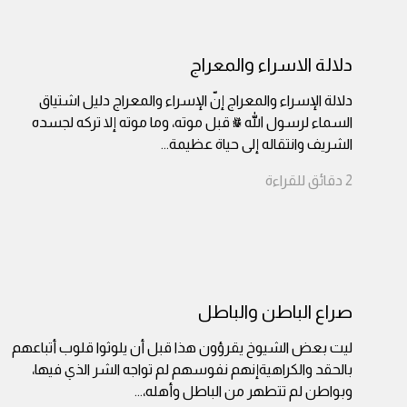
دلالة الاسراء والمعراج
دلالة الإسراء والمعراج إنّ الإسراء والمعراج دليل اشتياق
السماء لرسول الله ﷺ قبل موته، وما موته إلا تركه لجسده
الشريف وانتقاله إلى حياة عظيمة
...
2
دقائق
للقراءة
صراع الباطن والباطل
ليت بعض الشيوخ يقرؤون هذا قبل أن يلوثوا قلوب أتباعهم
بالحقد والكراهيةإنهم نفوسهم لم تواجه الشر الذي فيها،
وبواطن لم تتطهر من الباطل وأهله،
...