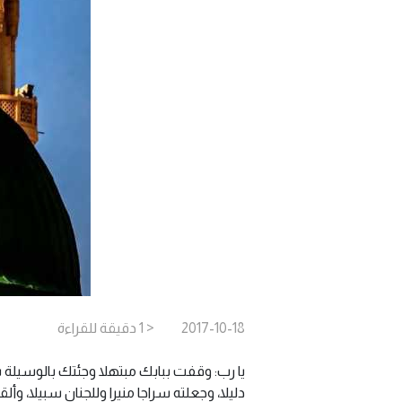
2017-10-18
< 1
دقيقة
للقراءة
يا رب: وقفت ببابك مبتهلا وجئتك بالوسيلة
دليلا، وجعلته سراجا منيرا وللجنان سبيلا، وألق