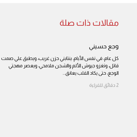
مقالات ذات صلة
وجع حسيني
كل عام، في نفس الأيام، ينتابني حزن غريب، ويطبق علي صمت
قاتل، وتغزو جيوش الألم والشجن ملامحي، ويعصر مهجتي
الوجع، حتى يكاد القلب يعانق
...
2
دقائق
للقراءة