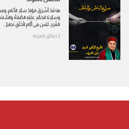
هَا قَدْ أَشْرَقَ مَوْلِدُ سَيِّدِ الأَنَامِ، وَمِصْ
وَسَيِّدِنَا مُحَمَّدٍ عَلَيْهِ الصَّلَاةُ وَالسَّلَام
مُفْرَدٍ، لَيْسَ فِي أَيَّامِ الْخَلْقِ نَظِيرٌ
...
2
دقائق
للقراءة