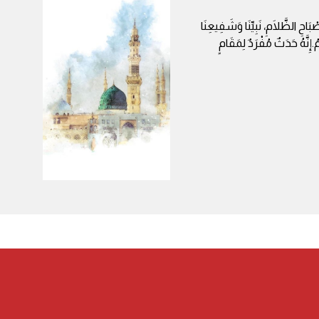
بَاحِ الظَّلَامِ، نَبِيِّنَا وَشَفِيعِنَا
ُ.إِنَّهُ حَدَثٌ مُفْرَدٌ لِمَقَامٍ