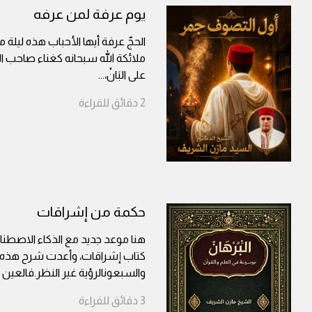
يوم عرفة لمن عرفه
الحجّ عرفة أيها الأحباب هذه ليلة من
ملائكة الله سبحانه كغناء صاحب الأيْكِ 
على البَانْ،
...
2
دقائق
للقراءة
حكمة من إشراقات
هنا موعد جديد مع الذكاء الاصطناعي
كتاب إشراقات، وأعدت شرح هذه ال
والسبعونالرؤية غير النظر.فالعين 
3
دقائق
للقراءة