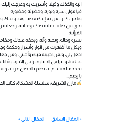
إليه واتخذك وكيلا، وأسريت به وعرجت إليك وا
فيا مولى سره ونوره، وحضرته وحضوره.
ويا من لا ترد من به إليك قصد، وقد وحدك وس
بحق من صليت عليه صلاة رحمانية، وجعلته رحم
القرآنية.
بسره وحاله، وبحبه وآله، وبحقه عندك ومق
وبكل ما أظهرت من انوار وأسرار وحكمة وجود
اجعل لي، ولمن احببته فيك وأحبني، ومن جعلت
عظيما، وخيرا في الدنيا وخيرا في الاخرة، وثب
بمقدمنا مبتسم لنا، يضم بالحضن غربتنا، ويسقي ب
يا رحيم….
مازن الشريف: سلسلة المشكاة: كتاب الدع
«
المقال السابق
المقال التالي
»