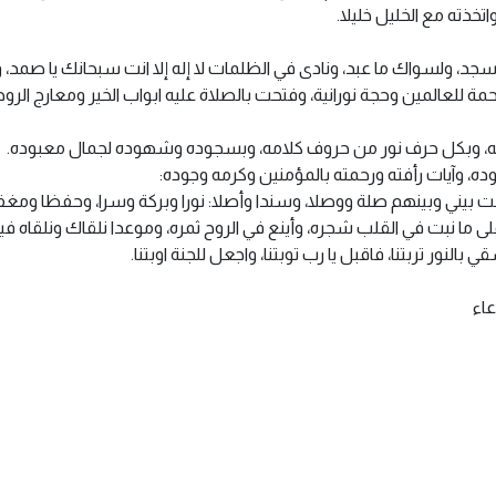
تخذته مع الخليل خليلا.
جد، ولسواك ما عبد، ونادى في الظلمات لا إله إلا انت سبحانك يا صمد، 
ة للعالمين وحجة نورانية، وفتحت بالصلاة عليه ابواب الخير ومعارج الرو
امه، وبكل حرف نور من حروف كلامه، وبسجوده وشهوده لجمال معبوده.
ه، وآيات رأفته ورحمته بالمؤمنين وكرمه وجوده:
 بيني وبينهم صلة ووصلا، وسندا وأصلا: نورا وبركة وسرا، وحفظا ومغفرة 
اتا على ما نبت في القلب شجره، وأينع في الروح ثمره، وموعدا نلقاك ونلقاه 
النور تربتنا، فاقبل يا رب توبتنا، واجعل للجنة اوبتنا.
اء