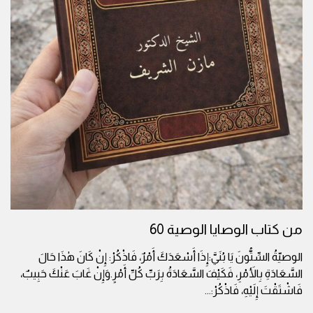
من كتاب الوصايا الوصية 60
الوصيّةُ السِّتُّونَ يَا بُنَيَّ:إِذَا أَسْعَدَكَ أَمْرٌ، فَاذْكُرْ: إِنْ كَانَ هٰذَا حَالَ
السَّعَادَةِ بِالأَمْرِ، فَكَيْفَ السَّعَادَةُ بِرَبِّ كُلِّ أَمْرٍ.وَإِنْ غَابَ عَنْكَ حَبِيبٌ،
فَاشْتَقْتَ إِلَيْهِ، فَاذْكُرْ:
...