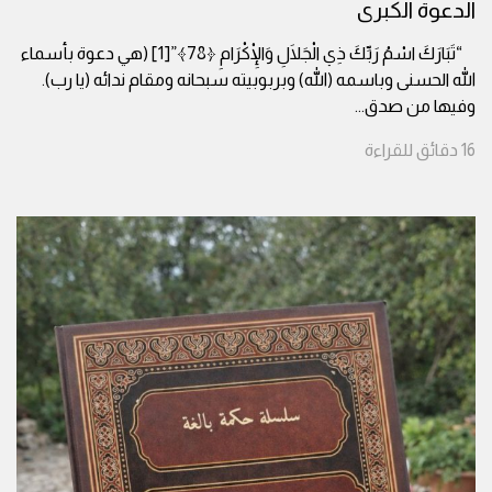
الدعوة الكبرى
“تَبَارَكَ اسْمُ رَبِّكَ ذِي الْجَلَالِ وَالْإِكْرَامِ ﴿78﴾”[1] (هي دعوة بأسماء
الله الحسنى وباسمه (الله) وبربوبيته سبحانه ومقام ندائه (يا رب).
وفيها من صدق
...
16
دقائق
للقراءة