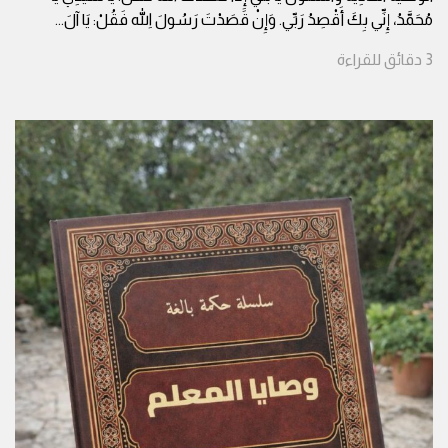
مُحَمَّدُ، إِنِّي بِكَ أَقْصِدُ رَبِّي. وَإِنْ قَصَدْتَ رَسُولَ اللهِ فَقُلْ: يَا آلَ
...
3
دقائق
للقراءة