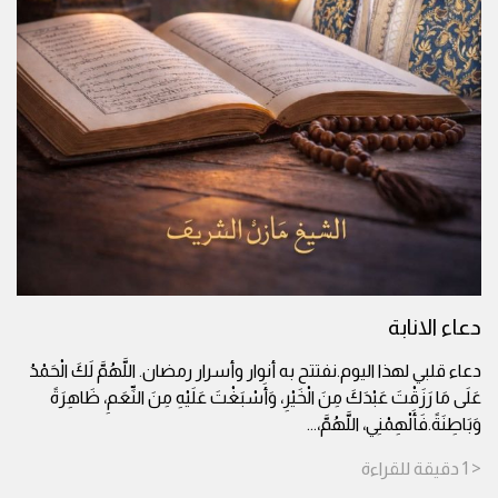
دعاء الانابة
دعاء قلبي لهذا اليوم.نفتتح به أنوار وأسرار رمضان. اللَّهُمَّ لَكَ الْحَمْدُ
عَلَى مَا رَزَقْتَ عَبْدَكَ مِنَ الْخَيْرِ، وَأَسْبَغْتَ عَلَيْهِ مِنَ النِّعَمِ، ظَاهِرَةً
وَبَاطِنَةً.فَأَلْهِمْنِي، اللَّهُمَّ،
...
< 1
دقيقة
للقراءة