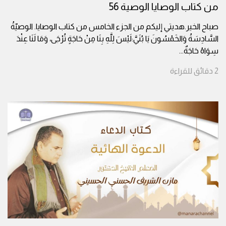
من كتاب الوصايا الوصية 56
صباح الخير.هديتي إليكم من الجزء الخامس من كتاب الوصايا. الوصيّةُ
السَّادِسَةُ وَالخَمْسُونَ يَا بُنَيَّ:لَيْسَ لِلَّهِ بِنَا مِنْ حَاجَةٍ تُرْجَى، وَمَا لَنَا عِنْدَ
سِوَاهُ حَاجَةٌ
...
2
دقائق
للقراءة