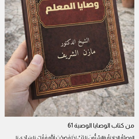
من كتاب الوصايا الوصية 61
الوصيّةُ الحادِيَةُ وَالسِّتُّونَ يَا بُنَيَّ إِذَا قَصَدْتَ اللهَ فَقُلْ: يَا سَيِّدِي يَا