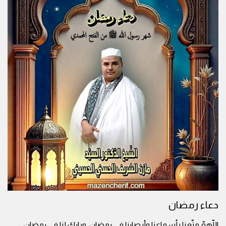
دعاء رمضان
اللّهمّ متّعنا بأسماعنا وأبصارنا في رمضان، وبارك لنا في رمضان،