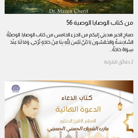
من كتاب الوصايا الوصية 56
صباح الخير.هديتي إليكم من الجزء الخامس من كتاب الوصايا. الوصيّةُ
السَّادِسَةُ وَالخَمْسُونَ يَا بُنَيَّ:لَيْسَ لِلَّهِ بِنَا مِنْ حَاجَةٍ تُرْجَى، وَمَا لَنَا عِنْدَ
سِوَاهُ حَاجَةٌ
...
2
دقائق
للقراءة