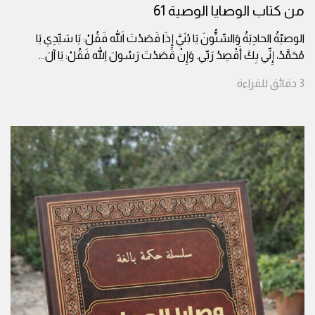
من كتاب الوصايا الوصية 61
الوصيّةُ الحادِيَةُ وَالسِّتُّونَ يَا بُنَيَّ إِذَا قَصَدْتَ اللهَ فَقُلْ: يَا سَيِّدِي يَا
مُحَمَّدُ، إِنِّي بِكَ أَقْصِدُ رَبِّي. وَإِنْ قَصَدْتَ رَسُولَ اللهِ فَقُلْ: يَا آلَ
...
3
دقائق
للقراءة