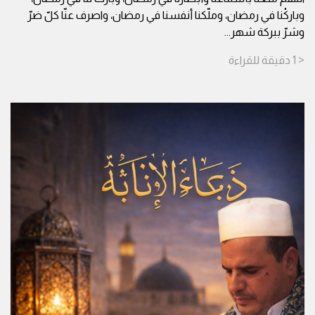
وباركْنا في رمضان، وملّكنا أنفسنا في رمضان، واصرف عنّا كلّ ضرّ
وشرّ ببركة شهر
...
< 1
دقيقة
للقراءة