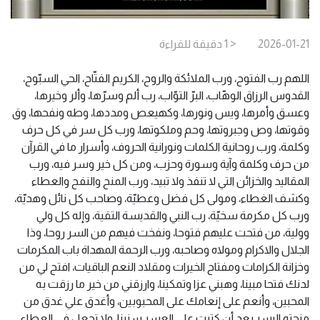
2026-01-21
< 1
دقيقة
للقراءة
اللهم رب الفتوح، ورب الملائكة والروح، الكريم الفتّاح، الحي السبّوح،
القدوس الرزاق الوهّاب، البرّ التوّاب، رب ألم وسرّها، وألر وخيرها،
وعسق وأمرها، ويس ونورها، وكهيعص ومددها، وطه ونفحها، وق
وقوتها، وص وجبروتها، وحم وملكوتها، ورب كل سر في كل حرف
وكلمة، ورب روحانية الكلمات ونورانية الحروف، وأسرار ما في القرآن
من حرف وكلمة وآية وسورة وحزب، ومن كل خير وسر فيه، ورب
المقاليد والخزائن التي لا تنفذ ولا تبيد، ورب المنح والنفح والعطاء
وكشف الغطاء، ومولى كل فضل وعطيّة، وصاحب كل نائل وهديّة،
ورب كل مكرمة سخيّة، رب النبي والقديسة التقية، وإله كل ولي
وولية، من فتحت عليهم فتوحا، ونفخت فيهم من السر روحا، وذا
الجلال والاكرام ومولاه وصاحبه، ورب الرحمة المهداة باب المكرمات
وخزانة الكرامات ومفتاح الخيرات ومقلاد النعم الباقيات، افتح لي من
لدنك فتحا مبينا، وهبني عزا وتمكينا، وارزقني من خير ما رزقت به
المحبين، وأنعم على إنعامك على المحبوبين، وأغدق علي غدق من
منحته اليسر بعد أن كتبت علي العسر سنينا، ولا تجعل في العطاء