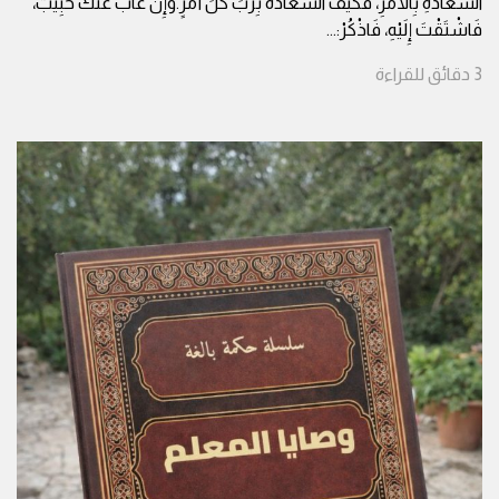
السَّعَادَةِ بِالأَمْرِ، فَكَيْفَ السَّعَادَةُ بِرَبِّ كُلِّ أَمْرٍ.وَإِنْ غَابَ عَنْكَ حَبِيبٌ،
فَاشْتَقْتَ إِلَيْهِ، فَاذْكُرْ:
...
3
دقائق
للقراءة