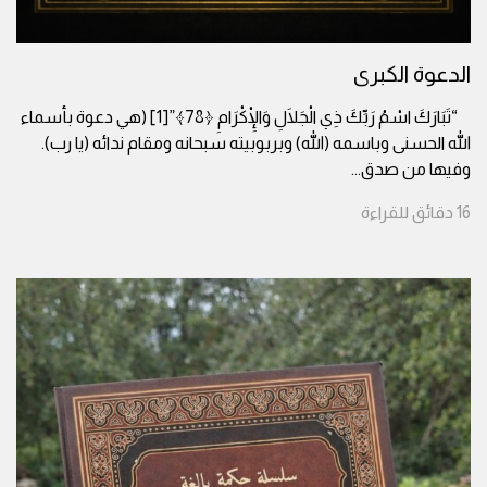
الدعوة الكبرى
“تَبَارَكَ اسْمُ رَبِّكَ ذِي الْجَلَالِ وَالْإِكْرَامِ ﴿78﴾”[1] (هي دعوة بأسماء
الله الحسنى وباسمه (الله) وبربوبيته سبحانه ومقام ندائه (يا رب).
وفيها من صدق
...
16
دقائق
للقراءة