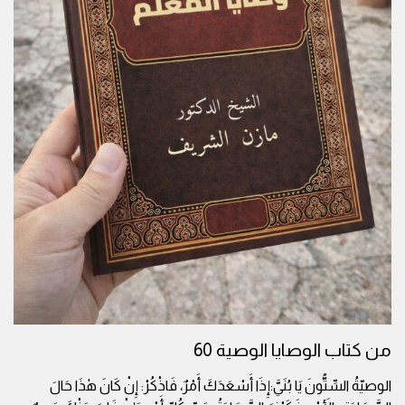
من كتاب الوصايا الوصية 60
الوصيّةُ السِّتُّونَ يَا بُنَيَّ:إِذَا أَسْعَدَكَ أَمْرٌ، فَاذْكُرْ: إِنْ كَانَ هٰذَا حَالَ