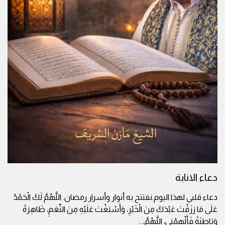
دعاء الانابة
دعاء قلبي لهذا اليوم.نفتتح به أنوار وأسرار رمضان. اللَّهُمَّ لَكَ الْحَمْدُ
عَلَى مَا رَزَقْتَ عَبْدَكَ مِنَ الْخَيْرِ، وَأَسْبَغْتَ عَلَيْهِ مِنَ النِّعَمِ، ظَاهِرَةً
وَبَاطِنَةً.فَأَلْهِمْنِي، اللَّهُمَّ،
...