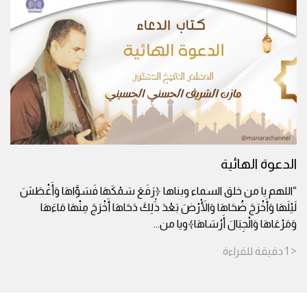
الدعوة الهائية
“اللهم يا من خلق السماء وبناها ﴿رَفَعَ سَمْكَهَا فَسَوَّاهَا وَأَغْطَشَ
لَيْلَهَا وَأَخْرَجَ ضُحَاهَا وَالْأَرْضَ بَعْدَ ذَٰلِكَ دَحَاهَا أَخْرَجَ مِنْهَا مَاءَهَا
وَمَرْعَاهَا وَالْجِبَالَ أَرْسَاهَا﴾ويا من
...
< 1
دقيقة
للقراءة