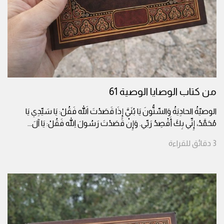
من كتاب الوصايا الوصية 61
الوصيّةُ الحادِيَةُ وَالسِّتُّونَ يَا بُنَيَّ إِذَا قَصَدْتَ اللهَ فَقُلْ: يَا سَيِّدِي يَا
مُحَمَّدُ، إِنِّي بِكَ أَقْصِدُ رَبِّي. وَإِنْ قَصَدْتَ رَسُولَ اللهِ فَقُلْ: يَا آلَ
...
3
دقائق
للقراءة