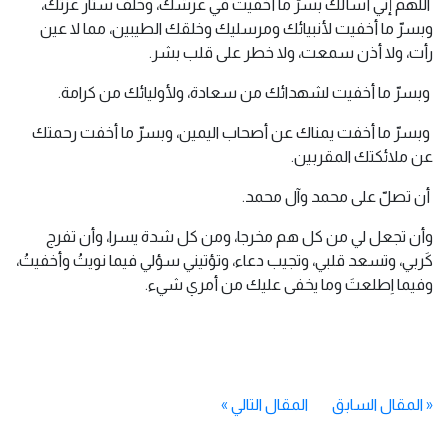
اللهم إني أسألك بسرّ ما أخفيت في عرشك، وخلف ستار عزتك،
وبسرّ ما أخفيت لأنبيائك ومرسليك وخلقك الطيبين، مما لا عين
رأت، ولا أذن سمعت، ولا خطر على قلب بشر.
وبسرّ ما أخفيت لشهدائك من سعادة، ولأوليائك من كرامة.
وبسرّ ما أخفت يمناك عن أصحاب اليمين، وبسرّ ما أخفت رحمتك
عن ملائكتك المقربين.
أن تصلّ على محمد وآل محمد.
وأن تجعل لي من كل هم مخرجا، ومن كل شدة يسرا، وأن تفرج
كَربي، وتسعد قلبي، وتجيب دعاء، وتؤتيني سؤلي فيما نويتُ وأخفيتُ،
وفيما اِطلعتَ وما يخفى عليك من أمري شيء.
«
المقال السابق
المقال التالي
»