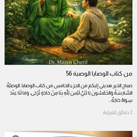
من كتاب الوصايا الوصية 56
صباح الخير.هديتي إليكم من الجزء الخامس من كتاب الوصايا. الوصيّةُ
السَّادِسَةُ وَالخَمْسُونَ يَا بُنَيَّ:لَيْسَ لِلَّهِ بِنَا مِنْ حَاجَةٍ تُرْجَى، وَمَا لَنَا عِنْدَ
سِوَاهُ حَاجَةٌ
...
2
دقائق
للقراءة