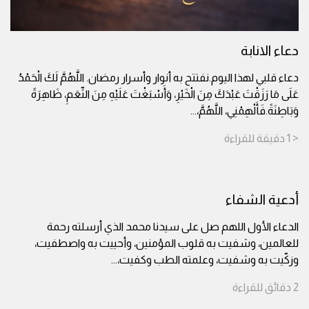
دعاء الانابة
دعاء قلبي لهذا اليوم.نفتتح به أنوار وأسرار رمضان. اللَّهُمَّ لَكَ الْحَمْدُ
عَلَى مَا رَزَقْتَ عَبْدَكَ مِنَ الْخَيْرِ، وَأَسْبَغْتَ عَلَيْهِ مِنَ النِّعَمِ، ظَاهِرَةً
وَبَاطِنَةً.فَأَلْهِمْنِي، اللَّهُمَّ،
...
< 1
دقيقة
للقراءة
أدعية الشفاء
الدعاء الأول اللهم صل على سيدنا محمد الذي أرسلته رحمة
للعالمين، وشفيت به قلوب المؤمنين، وأحييت به واصطفيت،
وزكّيت به وشفيت، وعلمته الطب وكفيت،
...
2
دقائق
للقراءة