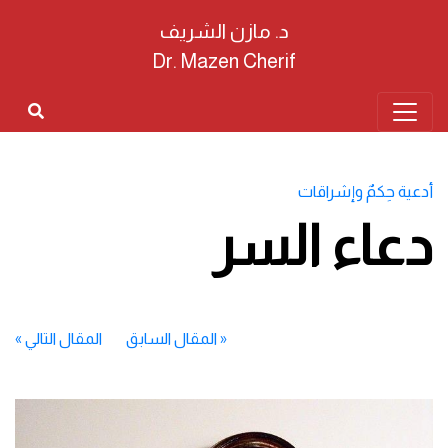
د. مازن الشريف
Dr. Mazen Cherif
أدعية حِكمٌ وإشراقات
دعاء السر
«
المقال السابق
المقال التالي
»