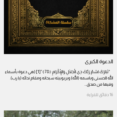
الدعوة الكبرى
“تَبَارَكَ اسْمُ رَبِّكَ ذِي الْجَلَالِ وَالْإِكْرَامِ ﴿78﴾”[1] (هي دعوة بأسماء
الله الحسنى وباسمه (الله) وبربوبيته سبحانه ومقام ندائه (يا رب).
وفيها من صدق
...
16
دقائق
للقراءة