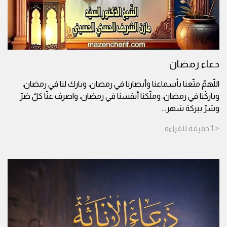
دعاء رمضان
اللّهمّ متّعنا بأسماعنا وأبصارنا في رمضان، وبارك لنا في رمضان،
وباركْنا في رمضان، وملّكنا أنفسنا في رمضان، واصرف عنّا كلّ ضرّ
وشرّ ببركة شهر
...
< 1
دقيقة
للقراءة