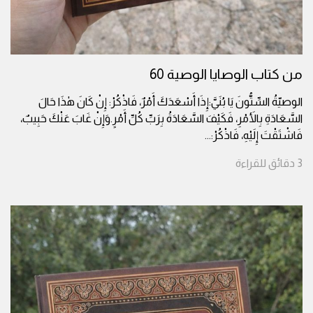
من كتاب الوصايا الوصية 60
الوصيّةُ السِّتُّونَ يَا بُنَيَّ:إِذَا أَسْعَدَكَ أَمْرٌ، فَاذْكُرْ: إِنْ كَانَ هٰذَا حَالَ
السَّعَادَةِ بِالأَمْرِ، فَكَيْفَ السَّعَادَةُ بِرَبِّ كُلِّ أَمْرٍ.وَإِنْ غَابَ عَنْكَ حَبِيبٌ،
فَاشْتَقْتَ إِلَيْهِ، فَاذْكُرْ:
...
3
دقائق
للقراءة