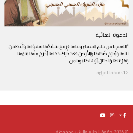
الدعوة الهائية
“اللهم يا من خلق السماء وبناها ﴿رَفَعَ سَمْكَهَا فَسَوَّاهَا وَأَغْطَشَ
لَيْلَهَا وَأَخْرَجَ ضُحَاهَا وَالْأَرْضَ بَعْدَ ذَٰلِكَ دَحَاهَا أَخْرَجَ مِنْهَا مَاءَهَا
وَمَرْعَاهَا وَالْجِبَالَ أَرْسَاهَا﴾ويا من
...
< 1
دقيقة
للقراءة
© 2026. حقوق الطبع والنشر محفوظة.