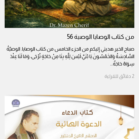
من كتاب الوصايا الوصية 56
صباح الخير.هديتي إليكم من الجزء الخامس من كتاب الوصايا. الوصيّةُ
السَّادِسَةُ وَالخَمْسُونَ يَا بُنَيَّ:لَيْسَ لِلَّهِ بِنَا مِنْ حَاجَةٍ تُرْجَى، وَمَا لَنَا عِنْدَ
سِوَاهُ حَاجَةٌ
...
2
دقائق
للقراءة