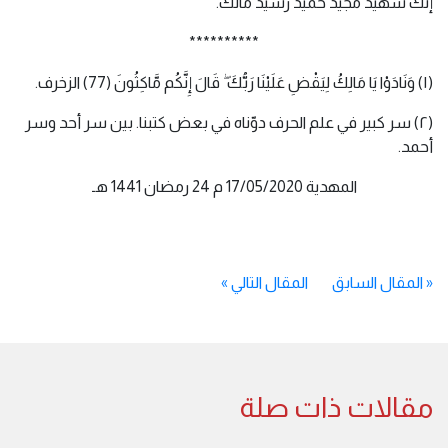
إنك شهيد مجيد حميد رشيد مالك.
**********
(١) وَنَادَوْا يَا مَالِكُ لِيَقْضِ عَلَيْنَا رَبُّكَ ۖ قَالَ إِنَّكُم مَّاكِثُونَ (77) الزخرف.
(٢) سر كبير في علم الحرف دوّناه في بعض كتبنا. بين سر أحد وسر
أحمد.
المهدية 17/05/2020 م 24 رمضان 1441 هـ
«
المقال السابق
المقال التالي
»
مقالات ذات صلة