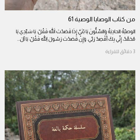
من كتاب الوصايا الوصية 61
الوصيّةُ الحادِيَةُ وَالسِّتُّونَ يَا بُنَيَّ إِذَا قَصَدْتَ اللهَ فَقُلْ: يَا سَيِّدِي يَا
مُحَمَّدُ، إِنِّي بِكَ أَقْصِدُ رَبِّي. وَإِنْ قَصَدْتَ رَسُولَ اللهِ فَقُلْ: يَا آلَ
...
3
دقائق
للقراءة