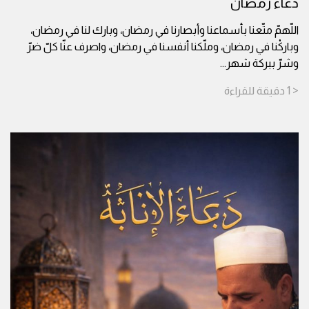
دعاء رمضان
اللّهمّ متّعنا بأسماعنا وأبصارنا في رمضان، وبارك لنا في رمضان،
وباركْنا في رمضان، وملّكنا أنفسنا في رمضان، واصرف عنّا كلّ ضرّ
وشرّ ببركة شهر
...
< 1
دقيقة
للقراءة