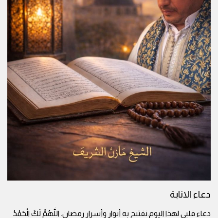
دعاء الانابة
دعاء قلبي لهذا اليوم.نفتتح به أنوار وأسرار رمضان. اللَّهُمَّ لَكَ الْحَمْدُ