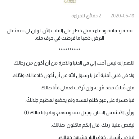
2020-05-18
2
دقائق
للقراءة
نفحة رحمانية ودعاء جميل خطر على القلب الآن. لو ان لي به مثقال
الارض ذهبا ما فرطت في حرف منه.
**********
اللهم إنه ليس أحب إلي في الدنيا والآخرة من أن أكون من رجالك.
ولا في قلبي أمنية أعز يا رسول الله من أن أكون خادما لك ولآلك.
فإن قُبلتُ فقد فُزت، وإن تُركت لعملي فأنا هالك.
فيا حسرة على عبدٍ ظلم نفسه ولم يخضع لعظيم جلالِكْ.
ورأى الأحبّة في الجِنان، وحِيل بينه وبينهم، ونادوا يا مالك (١).
ليقض علينا ربك. قال إنكم ماكثون هنالك.
فيا من أنساني خوف النار مشهد جمالك.