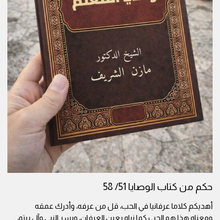
حكم من كتاب الوصايا 51/ 58
أهديكم كلاما عرفانيا في الحب، قل من عرفه، وأدرك عمقه
ومعناه.هذا هو الحب كما نراه بعين العرفان، وبسر النبي وآل بيته،