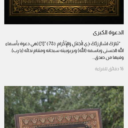
الدعوة الكبرى
“تَبَارَكَ اسْمُ رَبِّكَ ذِي الْجَلَالِ وَالْإِكْرَامِ ﴿78﴾”[1] (هي دعوة بأسماء
الله الحسنى وباسمه (الله) وبربوبيته سبحانه ومقام ندائه (يا رب).
وفيها من صدق
...
16
دقائق
للقراءة