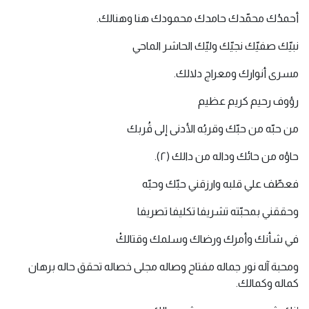
أحمدُك محمّدك حامدك محمودك هنا وهنالك.
نبيّك صفيّك نجيّك وليّك الحاشر الماحي
مسرى أنوارك ومعراج دلالك.
رؤوف رحيم كريم عظيم
من حبّه من حبّك وقربُه الأدنى إلى قُربك
حاؤه من حائك وداله من دالك (٢).
فعطّف علي قلبه وارزقني حبّك وحبّه
وحققني بمحبّته تشريفا تكليفا تصريفا
في شأنك وأمرك ورضاك وسلمك وقتالكْ
ومحبة آله نور جماله مفتاح وصاله مجلى خصاله تحقق حاله برهان
كماله وكمالك.