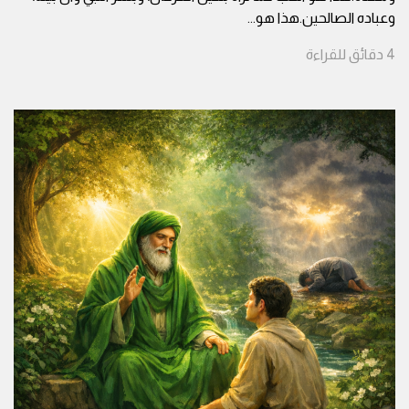
وعباده الصالحين.هذا هو
...
4
دقائق
للقراءة