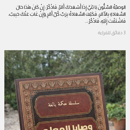
الوصيّةُ السِّتُّونَ يَا بُنَيَّ:إِذَا أَسْعَدَكَ أَمْرٌ، فَاذْكُرْ: إِنْ كَانَ هٰذَا حَالَ
السَّعَادَةِ بِالأَمْرِ، فَكَيْفَ السَّعَادَةُ بِرَبِّ كُلِّ أَمْرٍ.وَإِنْ غَابَ عَنْكَ حَبِيبٌ،
فَاشْتَقْتَ إِلَيْهِ، فَاذْكُرْ:
...
3
دقائق
للقراءة