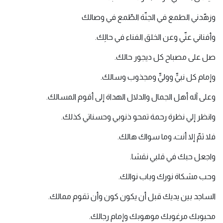
وزهّدني الطمع في الجنّة الطّمع في وصالك
وأفناني عنّي وعن الخلق الفناء في حالِك.
صل على مصباح كل ديجور حالك.
وإمام كل نبيٍّ ووليٍّ ومجذوب وسالك.
وعلى آله أهل الجمال والدلال الهداة إلى أقوم المسالك.
وانظر إلي نظرة رحمة تمحو ذنوبي وحسناتي كذلك.
فلا ثمّ إلا أنت، وما سواك هالك.
واجعل حبك في قلبي نقشا.
وحب مشكاة نورك وباب نوالك.
الساجد بين يديك قبل أن يكون كون وأن تقوم ممالك.
محبوبك مرغوبك موهوبك وإمام رجالك.