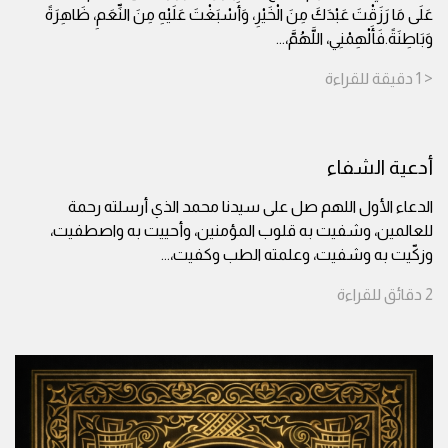
عَلَى مَا رَزَقْتَ عَبْدَكَ مِنَ الْخَيْرِ، وَأَسْبَغْتَ عَلَيْهِ مِنَ النِّعَمِ، ظَاهِرَةً
وَبَاطِنَةً.فَأَلْهِمْنِي، اللَّهُمَّ،
...
< 1
دقيقة
للقراءة
أدعية الشفاء
الدعاء الأول اللهم صل على سيدنا محمد الذي أرسلته رحمة
للعالمين، وشفيت به قلوب المؤمنين، وأحييت به واصطفيت،
وزكّيت به وشفيت، وعلمته الطب وكفيت،
...
2
دقائق
للقراءة