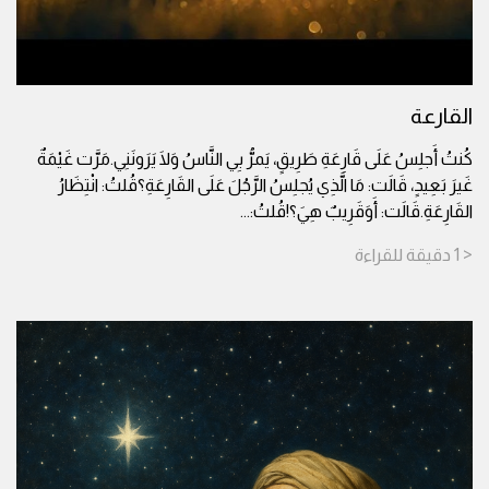
القارعة
كُنتُ أَجلِسُ عَلَى قَارِعَةِ طَرِيقٍ، يَمرُّ بِي النَّاسُ وَلَا يَرَونَنِي.مَرَّت غَيْمَةٌ
غَيرَ بَعِيدٍ، قَالَت: مَا الَّذِي يُجلِسُ الرَّجُلَ عَلَى القَارِعَةِ؟قُلتُ: انْتِظَارُ
القَارِعَةِ.قَالَت: أَوَقَرِيبٌ هِيَ؟!قُلتُ:
...
< 1
دقيقة
للقراءة