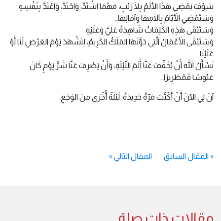
سَوْفَ يَمْضِي هَذَا الألَمُ بِلَا رَيْبٍ، مَهْمَا اشْتَدَّ، وَاحْتَدَّ، وَاعْتَدَّ بِنَفْسِهِ.
وَسَتَمْضِي الأَيَّامُ بِآلَامِهَا وَآمَالِهَا…
وَسَتَبْقَى هَذِهِ الكَلِمَاتُ شَاهِدَةً عَلَيَّ وَعَلَيْهِ.
وَسَتَبْقَى الأَعْمَالُ الَّتِي دَوَّنَهَا المَلَكُ الكَرِيمُ، لِتَشْهَدَ يَوْمَ العَرْضِ لَنَا أَوْ
عَلَيْنَا.
نَسْأَلُ اللهَ أَنْ يُخَفِّفَ عَنَّا أَلَمَ اللَّيْلَةِ، وَأَنْ يَصْرِفَ عَنَّا شَرَّ يَوْمٍ كَانَ
عَبُوسًا قَمْطَرِيرًا…
آنَ لِي الآنَ أَنْ أَكْتُبَ مَرَّةً جَدِيدَةً: لَيْلَةٌ أُخْرَى مِنَ الوَجَعِ.
«
المقال السابق
المقال التالي
»
مقالات ذات صلة