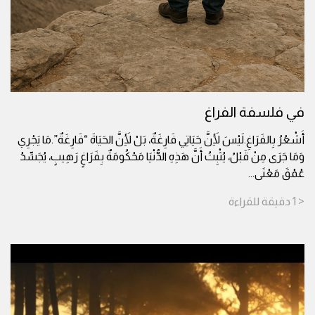
في فلسفة الفراغ
أَشْعُرُ بِالفَرَاغِ.لَيْسَ لِأَنَّ حَيَاتِي فَارِغَةٌ، بَلْ لِأَنَّ الحَيَاةَ “فَارِغَةٌ”.مَا يَجْرِي
وَمَا جَرَى مِنْ قَبْلُ، يُثْبِتُ أَنَّ هَذِهِ الدُّنْيَا مَحْكُومَةٌ بِفَرَاغٍ رَهِيبٍ، يُجَسِّدُ
عُمْقَ مَعْنَى
...
< 1
دقيقة
للقراءة