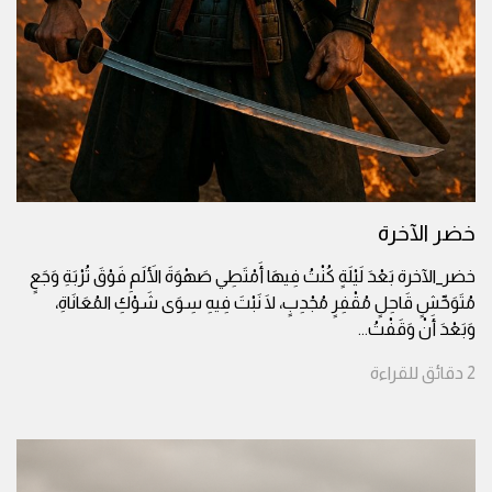
خضر الآخرة
خضر_الآخرة بَعْدَ لَيْلَةٍ كُنْتُ فِيهَا أَمْتَطِي صَهْوَةَ الأَلَمِ فَوْقَ تُرْبَةِ وَجَعٍ
مُتَوَحِّشٍ قَاحِلٍ مُقْفِرٍ مُجْدِبٍ، لَا نَبْتَ فِيهِ سِوَى شَوْكِ المُعَانَاةِ،
وَبَعْدَ أَنْ وَقَفْتُ
...
2
دقائق
للقراءة