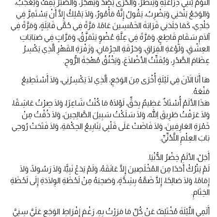
النَّوْمُ يُثْنِي ذِرَاعَيْهِ وَيَنْظُرُ، وَالكَرَى يَصُدُّ وَيَهْجُرُ، وَالصَّبْرُ يَقِفُ وَيُعْجَبُ،
وَالوَجَعُ يَنْحَنِي وَيَضْرِبُ، يَقُولُ إِنَّهُ مَأْمُورٌ، وَلَا يَمْلِكُ إِلَّا أَنْ يَسْتَمِرَّ فِي
جَلْدِي، كَمَا جَلَدَنِي قَرَابَةَ الخَمْسِينَ عَامًا، مَرَّةً فِي حُمَّى قَاتِلَةٍ، وَمَرَّةً فِي
آلَامِ سَقَامٍ قَاطِعٍ، وَمَرَّةً فِي عِلَّةِ عُضْوٍ يَتَمَزَّقُ، وَمَرَّاتٍ فِي صَبَابَاتِ
العِشْقِ، وَلَوْعَةِ الفِرَاقِ، وَحَرْقَةِ الحِرْمَانِ، وَزَفْرَةِ القَهْرِ الَّذِي يَكْسِرُ
عِظَامَ الصَّدْرِ، وَيُفَتِّتُ الأضْلَاعَ، وَيَخْنُقُ مُهْجَةَ الرُّوحِ.
هَا أَنَا الآَنَ فِي لَيْلَةٍ أُخْرَى مِنَ الوَجَعِ، الَّذِي لَا يَكْسِرُنِي، وَلَا أَسْتَطِيعُ
مَنْعَهُ.
هَذَا الألَمُ أُسْتَاذٌ عَظِيمٌ بِحَقٍّ، لَوْلَاهُ مَا كُنْتُ شَاعِرًا، وَلَا صِرْتُ عَاشِقًا،
وَلَا عَرَفْتُ طَرِيقَ اللهِ، وَلَا سَلَكْتُ سَبِيلَ الصَّالِحِينَ، وَلَا ذُقْتُ مِنْ
خَمْرَةِ العَارِفِينَ، وَلَا فَاضَتْ عَلَى قَلْبِي يَنَابِيعُ الحِكْمَةِ، وَلَا فَتَحَتْ رُوحِي
بَابَ العِلْمِ اللَّدُنِّيِّ.
أَجَلْ، الألَمُ خِضْرُ الدُّنْيَا.
لَمْ يَتْرُكْ أَحَدًا مِنَ المُخْلَصِينَ إِلَّا عَانَقَهُ، وَلَمْ يَدَعْ نَبِيًّا، وَلَا رَسُولًا، وَلَا
إِمَامًا، وَلَا صَالِحًا، إِلَّا ضَمَّهُ بِشِدَّةٍ، وَصَحِبَهُ مِنْ لَحْظَةِ الوِلَادَةِ إِلَى لَحْظَةِ
الخِتَامِ.
أَلَمِي اللَّيْلَةَ مُخْتَلِفٌ عَنْ كُلِّ مَا مَرَرْتُ بِهِ، رَغْمَ إِفْرَاطِ الوَجَعِ عَلَيَّ سِنِيَّ