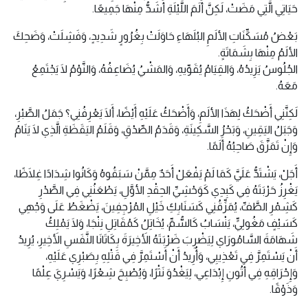
حَيَاتِي الَّتِي مَضَتْ، لَكِنَّ أَلَمَ اللَّيْلَةِ أَشَدُّ مِنْهَا جَمِيعًا.
بَعْضُ مُسَكِّنَاتِ الألَمِ البُلَهَاءِ حَاوَلَتْ بِغُرُورٍ شَدِيدٍ، وَفَشِلَتْ، وَضَحِكَ
الألَمُ مِنْهَا بِشَمَاتَةٍ.
الجُلُوسُ يَزِيدُهُ، وَالقِيَامُ يُقَوِّيهِ، وَالمَشْيُ يُضَاعِفُهُ، وَالنَّوْمُ لَا يَجْتَمِعُ
مَعَهُ.
لَكِنَّنِي أَضْحَكُ لِهَذَا الألَمِ، وَأَضْحَكُ عَلَيْهِ أَيْضًا، أَلَا يَعْرِفُنِي؟ جَمَلُ الصَّبْرِ،
وَجَبَلُ اليَقِينِ، وَبَحْرُ السَّكِينَةِ، وَقَدَمُ الصِّدْقِ، وَقَلَمُ اليَقَظَةِ الَّذِي لَا يَنَامُ
وَإِنْ تَمَزَّقَ صَاحِبُهُ أَلَمًا.
أَجَلْ، يَشْتَدُّ عَلَيَّ كَمَا لَمْ يَفْعَلْ أَحَدٌ مِمَّنْ سَبَقُوهُ وَكَانُوا شِدَادًا غِلَاظًا،
يَغْرِزُ حَرْبَتَهُ فِي كَبِدِي كَوَحْشِيِّ الحِقْدِ الأوَّلِ، يَطْعَنُنِي فِي الصَّدْرِ
كَشِمْرِ الطَّفِّ، يُمَزِّقُنِي كَسَنَابِكِ خَيْلِ المُرْجِفِينَ، يَضْغَطُ عَلَى وَجْهِي
كَسَيْفٍ مَغُولِيٍّ، يَنْسَابُ كَالسُّمِّ، يُخَاتِلُ كَمُقَاتِلِ نِنْجَا، وَلَا يَمْلِكُ
شَهَامَةَ السَّامُورَاي لِيَضْرِبَ ضَرْبَتَهُ الأَخِيرَةَ بِكَاتَانَا النَّفَسِ الأَخِيرِ، يُرِيدُ
أَنْ يَسْتَمِرَّ فِي تَعْذِيبِي، وَأُرِيدُ أَنْ أَسْتَمِرَّ فِي قَتْلِهِ بِصَبْرِي عَلَيْهِ،
وَإِحْرَاقِهِ فِي أَتُونِ إِبْدَاعِي، لِيَغْدُوَ نَثْرًا، وَيُصْبِحَ شِعْرًا، وَيَسْرِيَ عِلْمًا
وَذَوْقًا.