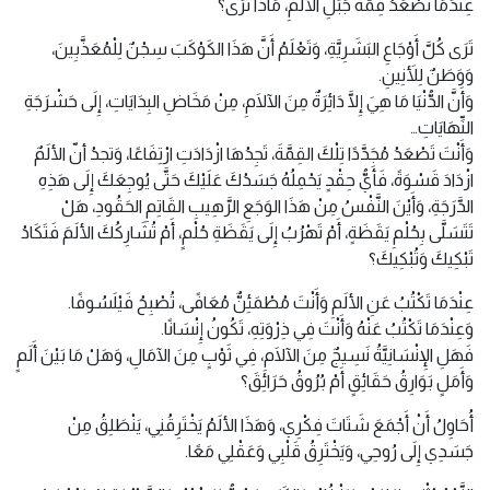
عِنْدَمَا تَصْعَدُ قِمَّةَ جَبَلِ الألَمِ، مَاذَا تَرَى؟
تَرَى كُلَّ أَوْجَاعِ البَشَرِيَّةِ، وَتَعْلَمُ أَنَّ هَذَا الكَوْكَبَ سِجْنٌ لِلْمُعَذَّبِينَ،
وَوَطَنٌ لِلأَنِينِ.
وَأَنَّ الدُّنْيَا مَا هِيَ إِلَّا دَائِرَةٌ مِنَ الآلَامِ، مِنْ مَخَاضِ البِدَايَاتِ، إِلَى حَشْرَجَةِ
النِّهَايَاتِ…
وَأَنْتَ تَصْعَدُ مُجَدَّدًا تِلْكَ القِمَّةَ، تَجِدُهَا ازْدَادَتِ ارْتِفَاعًا، وَتجدُ أنّ الألَمٌ
ازْدَادَ قَسْوَةً، فَأَيُّ حِقْدٍ يَحْمِلُهُ جَسَدُكَ عَلَيْكَ حَتَّى يُوجِعَكَ إِلَى هَذِهِ
الدَّرَجَةِ، وَأَيْنَ النَّفْسُ مِنْ هَذَا الوَجَعِ الرَّهِيبِ القَاتِمِ الحَقُودِ، هَلْ
تَتَسَلَّى بِحُلْمِ يَقَظَةٍ، أَمْ تَهْرُبُ إِلَى يَقَظَةِ حُلْمٍ، أَمْ تُشَارِكُكَ الألَمَ فَتَكَادُ
تَبْكِيكَ وَتُبْكِيكَ؟
عِنْدَمَا تَكْتُبُ عَنِ الألَمِ وَأَنْتَ مُطْمَئِنٌّ مُعَافًى، تُصْبِحُ فَيْلَسُوفًا.
وَعِنْدَمَا تَكْتُبُ عَنْهُ وَأَنْتَ فِي ذِرْوَتِهِ، تَكُونُ إِنْسَانًا.
فَهَلِ الإِنْسَانِيَّةُ نَسِيجٌ مِنَ الآلَامِ، فِي ثَوْبٍ مِنَ الآمَالِ، وَهَلْ مَا بَيْنَ أَلَمٍ
وَأَمَلٍ بَوَارِقُ حَقَائِقٍ أَمْ بُرُوقُ حَرَائِقَ؟
أُحَاوِلُ أَنْ أَجْمَعَ شَتَاتَ فِكْرِي، وَهَذَا الألَمُ يَخْتَرِقُنِي، يَنْطَلِقُ مِنْ
جَسَدِي إِلَى رُوحِي، وَيَخْتَرِقُ قَلْبِي وَعَقْلِي مَعًا.