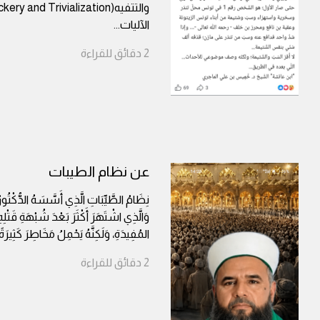
الآليات
...
2
دقائق
للقراءة
عن نظام الطيبات
نِظَامُ الطَّيِّبَاتِ الَّذِي أَسَّسَهُ الدُّكْتُورُ
وَالَّذِي اشْتَهَرَ أَكْثَرَ بَعْدَ شُبْهَةِ قَتْلِ
المُفِيدَةِ، وَلَكِنَّهُ يَحْمِلُ مَخَاطِرَ كَثِيرَةً
2
دقائق
للقراءة