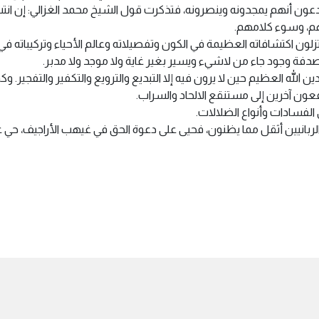
دعون أنهم يمجدونه وينصرونه، فتذكرت قول الشيخ محمد الغزالي: إن انتش
هم، وسوء كلامهم.
زلون اكتشافاته العظيمة في الكون وتفصيلاته وعالم الأحياء وتركيباته ف
ة وجود جاء من لاشيء ويسير بغير غاية ولا موجد ولا مدبر.
 الله العظيم حين لا يرون فيه إلا التبديع والترويع والتكفير والتفجي
فعون آخرين إلى مستنقع الالحاد والسراب.
فسادات وأنواع الضلالات.
يخ الربانيين أثقل مما يظنون، فحيى على دعوة الحق في غيهب الأراجيف، حي