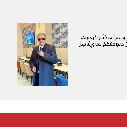
رَغْمَ أَنْفِ مُنْكِرٍ لَا يَعْتَرِفُ،
 كَانُوا قَبْلَهُمْ، كَمَا وَرِثْنَا سِرَّ