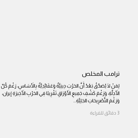
ترامب المخلص
لِمَنْ لَا يُصَدِّقُ بَعْدُ أَنَّ الحَرْبَ دِينِيَّةٌ وَعَقَائِدِيَّةٌ بِالأَسَاسِ، رَغْمَ كُلِّ
الأَدِلَّةِ، وَرَغْمَ كَشْفِ جَمِيعِ الأَوْرَاقِ تَقْرِيبًا فِي الحَرْبِ الأَخِيرَةِ إيران،
وَرَغْمَ التَّصْرِيحَاتِ الجَلِيَّةِ
...
3
دقائق
للقراءة