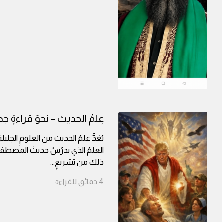
عِلمُ الحديث – نحوَ قراءةٍ جد
يُعَدُّ علمُ الحديث من العلومِ الجلي
العلمُ الذي يدرُسُ حديثَ المصطفى ﷺ
ذلك من تشريعٍ
...
4
دقائق
للقراءة