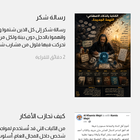
رسالة شكر
رسالة شكر:إلى كل الذين شتموا وس
واتهموا بالدجل دون بينة.ولكل من
تحركت فيها فلول من مشارب شت
2
دقائق
للقراءة
كيف تحارَب الأفكار
من الآليات التي قد تُستخدم لمواجه
شخص داخل المجال العام، أسلوب 