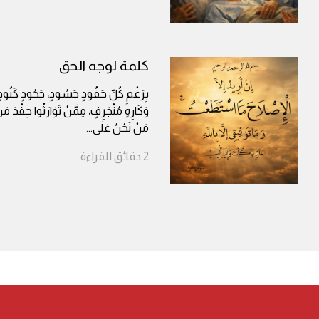
كلمة لوجه الحق
بِرَغْمِ كُلِّ حَقُودٍ حَسُودٍ، جَحُودٍ كَنُودٍ.وَ
وَكَارِهٍ مُنْجَرِفٍ، مِمَّنْ تَوَارَثُوا حِقْدَ مَنْ
مَنْ نَحْنُ عَلَى
...
2
دقائق
للقراءة