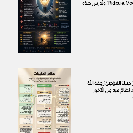
والتتفيه(Ridicule, Mockery and Trivialization).وتُدرس هذه
 ضِيَاءُ العَوْضِيُّ رَحِمَهُ اللَّهُ،
هِ، نِظَامٌ فِيهِ مِنَ الأُمُورِ
...