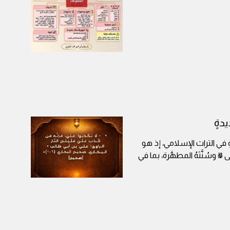
يدةٍ
لةِ في التراث الإسلامي، إذ هو
 وسُنَّتَهُ المطهَّرة، بما في