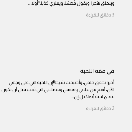
وينطق هُجرا، ويقول فُحشا، ويفتري كذبا.*أولا:
...
3
دقائق
للقراءة
في فقه اللحية
أخيرا تحقق حلمي، وأصبحت شيخا!!إن اللحية التي على وجهي
الآن، أهم من علمي وفهمي وفصاحتي التي ثبتت قبل أن تكون
عندي لحية أصلا.بل إن
...
2
دقائق
للقراءة