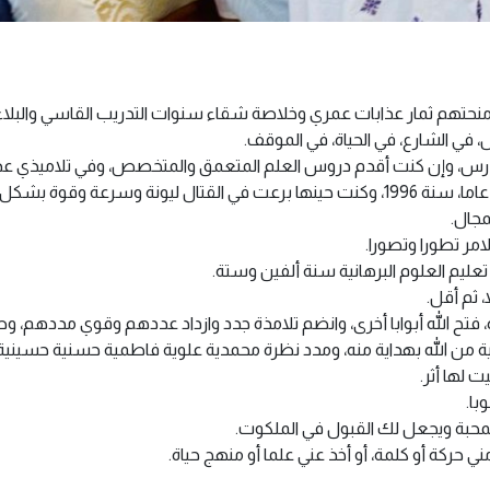
منحتهم ثمار عذابات عمري وخلاصة شقاء سنوات التدريب القاسي والبلاء 
 في الشارع، في الحياة، في الموقف.
درس، وإن كنت أقدم دروس العلم المتعمق والمتخصص، وفي تلاميذي عدد 
ني وأسعد خلاني وأرعب عدوي.
مجال.
امر تطورا وتصورا.
 تعليم العلوم البرهانية سنة ألفين وستة.
 ثم أقل.
، فتح الله أبوابا أخرى، وانضم تلامذة جدد وازداد عددهم وقوي مددهم، وصا
من الله بهداية منه، ومدد نظرة محمدية علوية فاطمية حسنية حسينية.
ت لها أثر.
با.
المحبة ويجعل لك القبول في الملكوت.
ي حركة أو كلمة، أو أخذ عني علما أو منهج حياة.