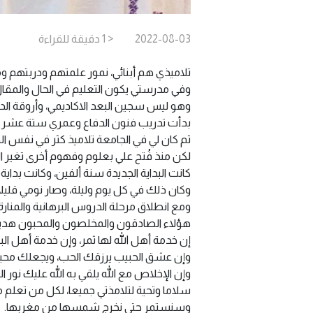
2022-08-03
< 1
دقيقة
للقراءة
تلاميذي هم أبنائي، نمور علمتهم ودربتهم و
وفي مدرستي يكون التعليم في الحال والمقال،
وهو ليس سجين البعد الاكاديمي، وأروقة ال
بدأت تدريب فنون الدفاع وعمري ستة عشر عاما، سنة 1996، وكنت حينها برعت في القتال ليونة وسرعة وقوة بشكل أذهل أقرا
ثم كان لي في الجامعة تلاميذ كثر في نفس ال
لكن منذ فُتح علي بعلوم وفهوم أخرى تغير ال
كانت البداية الجديدة سنة ألفين، وكانت بداية
وكان ذلك في كل يوم وليلة، وصار نومي قليلا،
ومع انطلاق مرحلة الدروس البرهانية والمنارة
هؤلاء الصادقون والمخلصون والمحبون هدية 
إن خدمة أهل الله لها ثمر، وإن خدمة أهل البي
وإن عشق الحبيب يرزقك الحب، ويجعلك محبو
وإن الإخلاص مع الله يلقي به الله عليك نور 
سلاما وتحية لتلامذتي جميعا، لكل من تعلم من
وسنستمر حتى نخرج شمسها من مغربها.