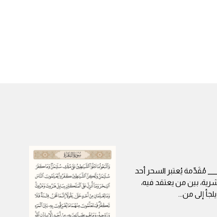
__ مُقَدِّمة يُعتبر السحر أحد
بشرية، بين من يعتقد فيه،
لجأ إلى من
...