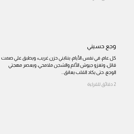
وجع حسيني
كل عام، في نفس الأيام، ينتابني حزن غريب، ويطبق علي صمت
قاتل، وتغزو جيوش الألم والشجن ملامحي، ويعصر مهجتي
الوجع، حتى يكاد القلب يعانق
...
2
دقائق
للقراءة