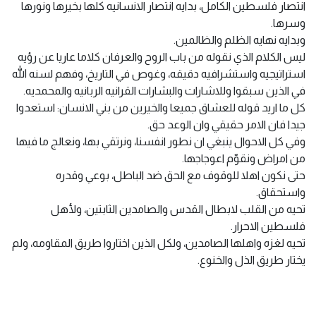
انتصار فلسطين الكامل، بدايه انتصار الانسانيه كلها بخيرها ونورها
وسرها.
وبدايه نهايه الظلم والظالمين.
ليس الكلام الذي نقوله من باب الروح والعرفان كلاما عاريا عن رؤيه
استراتيجيه واستشرافيه دقيقه، وغوص في التاريخ، وفهم لسنه الله
في الذين سبقوا وللاشارات والبشارات القرانيه الربانيه والمحمديه.
كل ما اريد قوله للعشاق جميعا والخيرين من بني الانسان: استعدوا
جيدا فان الامر حقيقي وان الوعد حق.
وفي كل الاحوال ينبغي ان نطور انفسنا، ونرتقي بها، ونعالج ما فيها
من امراض ونقوّم اعوجاجها.
حتى نكون اهلا للوقوف مع الحق ضد الباطل، بوعي وقدره
واستحقاق.
تحيه من القلب لابطال القدس والصامدين الثابتين، ولأهل
فلسطين الاحرار.
تحيه لغزه واهلها الصامدين، ولكل الذين اختاروا طريق المقاومه، ولم
يختار طريق الذل والخنوع.