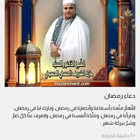
دعاء رمضان
اللّهمّ متّعنا بأسماعنا وأبصارنا في رمضان، وبارك لنا في رمضان،
وباركْنا في رمضان، وملّكنا أنفسنا في رمضان، واصرف عنّا كلّ ضرّ
وشرّ ببركة شهر
...
< 1
دقيقة
للقراءة