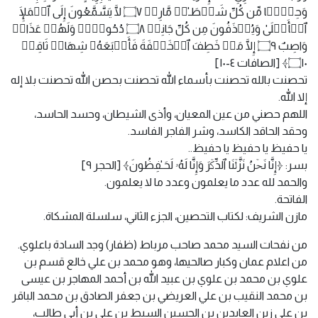
وَحِفۡظࣰا مِّن كُلِّ شَیۡطَـٰنࣲ مَّارِدࣲ ۝٧ لَّا یَسَّمَّعُونَ إِلَى ٱلۡمَلَإِ
ٱلۡأَعۡلَىٰ وَیُقۡذَفُونَ مِن كُلِّ جَانِبࣲ ۝٨ دُحُورࣰاۖ وَلَهُمۡ عَذَابࣱ
وَاصِبٌ ۝٩ إِلَّا مَنۡ خَطِفَ ٱلۡخَطۡفَةَ فَأَتۡبَعَهُۥ شِهَابࣱ ثَاقِبࣱ
۝١٠﴾ [الصافات ٤-١٠]
تحصنت بالله تحصنت بأسماء الله تحصنت بحصن الله تحصنت بلا إله
إلا الله.
اللهم حصني من عين المعيان، وأذى الشيطان، وحسد الحاسد،
وحقد الحاقد الكاسد، وشر الفاجر الفاسد.
يا حفيظ يا حفيظ يا حفيظ..
بسر: ﴿إِنَّا نَحۡنُ نَزَّلۡنَا ٱلذِّكۡرَ وَإِنَّا لَهُۥ لَحَـٰفِظُونَ﴾ [الحجر ٩]
والحمد لله عدد ما يعلمون وعدد ما لا يعلمون.
الفاتحة.
مازن الشريف: لكتاب التحصين، الجزء الثاني، سلسلة المشكاة.
من نفحات السيد محمد صاحب مرباط (ظفار) وجد السادة باعلوي.
من اعلام عمان وكبار صالحيها، وهو محمد بن علي خالع قسم بن
علوي بن محمد بن علوي بن عبيد الله بن أحمد المهاجر بن عيسى
بن محمد النقيب بن علي العريضي بن جعفر الصادق بن محمد الباقر
بن علي زين العابدين بن الحسين السبط بن علي بن أبي طالب،