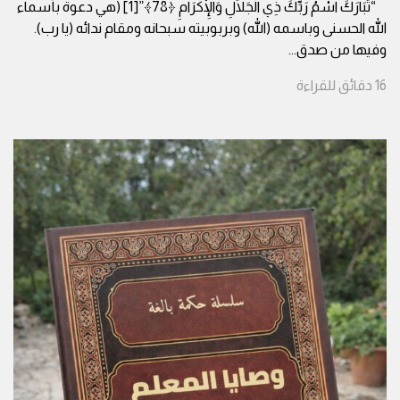
“تَبَارَكَ اسْمُ رَبِّكَ ذِي الْجَلَالِ وَالْإِكْرَامِ ﴿78﴾”[1] (هي دعوة بأسماء
الله الحسنى وباسمه (الله) وبربوبيته سبحانه ومقام ندائه (يا رب).
وفيها من صدق
...
16
دقائق
للقراءة