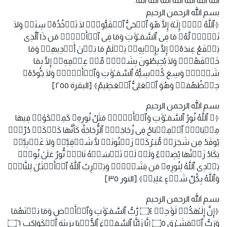
الله الله الله الله الله الله الله.
بسم الله الرحمن الرحيم
﴿ٱللَّهُ لَاۤ إِلَـٰهَ إِلَّا هُوَ ٱلۡحَیُّ ٱلۡقَیُّومُۚ لَا تَأۡخُذُهُۥ سِنَةࣱ وَلَا
نَوۡمࣱۚ لَّهُۥ مَا فِی ٱلسَّمَـٰوَ ٰ⁠تِ وَمَا فِی ٱلۡأَرۡضِۗ مَن ذَا ٱلَّذِی
یَشۡفَعُ عِندَهُۥۤ إِلَّا بِإِذۡنِهِۦۚ یَعۡلَمُ مَا بَیۡنَ أَیۡدِیهِمۡ وَمَا
خَلۡفَهُمۡۖ وَلَا یُحِیطُونَ بِشَیۡءࣲ مِّنۡ عِلۡمِهِۦۤ إِلَّا بِمَا
شَاۤءَۚ وَسِعَ كُرۡسِیُّهُ ٱلسَّمَـٰوَ ٰ⁠تِ وَٱلۡأَرۡضَۖ وَلَا یَـُٔودُهُۥ
حِفۡظُهُمَاۚ وَهُوَ ٱلۡعَلِیُّ ٱلۡعَظِیمُ﴾ [البقرة ٢٥٥]
بسم الله الرحمن الرحيم
﴿۞ ٱللَّهُ نُورُ ٱلسَّمَـٰوَ ٰ⁠تِ وَٱلۡأَرۡضِۚ مَثَلُ نُورِهِۦ كَمِشۡكَوٰةࣲ فِیهَا
مِصۡبَاحٌۖ ٱلۡمِصۡبَاحُ فِی زُجَاجَةٍۖ ٱلزُّجَاجَةُ كَأَنَّهَا كَوۡكَبࣱ دُرِّیࣱّ
یُوقَدُ مِن شَجَرَةࣲ مُّبَـٰرَكَةࣲ زَیۡتُونَةࣲ لَّا شَرۡقِیَّةࣲ وَلَا غَرۡبِیَّةࣲ
یَكَادُ زَیۡتُهَا یُضِیۤءُ وَلَوۡ لَمۡ تَمۡسَسۡهُ نَارࣱۚ نُّورٌ عَلَىٰ نُورࣲۚ
یَهۡدِی ٱللَّهُ لِنُورِهِۦ مَن یَشَاۤءُۚ وَیَضۡرِبُ ٱللَّهُ ٱلۡأَمۡثَـٰلَ لِلنَّاسِۗ
وَٱللَّهُ بِكُلِّ شَیۡءٍ عَلِیمࣱ﴾ [النور ٣٥]
بسم الله الرحمن الرحيم
﴿إِنَّ إِلَـٰهَكُمۡ لَوَ ٰ⁠حِدࣱ ۝٤ رَّبُّ ٱلسَّمَـٰوَ ٰ⁠تِ وَٱلۡأَرۡضِ وَمَا بَیۡنَهُمَا
وَرَبُّ ٱلۡمَشَـٰرِقِ ۝٥ إِنَّا زَیَّنَّا ٱلسَّمَاۤءَ ٱلدُّنۡیَا بِزِینَةٍ ٱلۡكَوَاكِبِ ۝٦