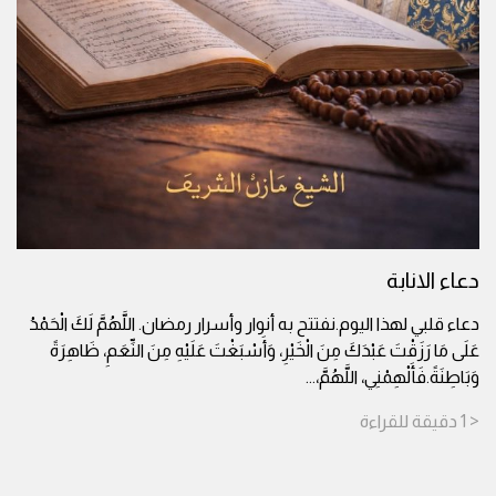
دعاء الانابة
دعاء قلبي لهذا اليوم.نفتتح به أنوار وأسرار رمضان. اللَّهُمَّ لَكَ الْحَمْدُ
عَلَى مَا رَزَقْتَ عَبْدَكَ مِنَ الْخَيْرِ، وَأَسْبَغْتَ عَلَيْهِ مِنَ النِّعَمِ، ظَاهِرَةً
وَبَاطِنَةً.فَأَلْهِمْنِي، اللَّهُمَّ،
...
< 1
دقيقة
للقراءة