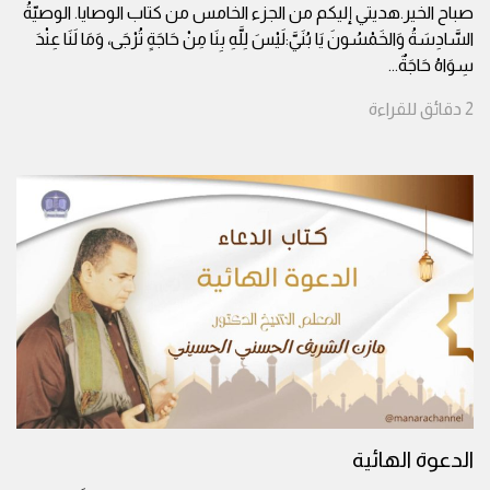
صباح الخير.هديتي إليكم من الجزء الخامس من كتاب الوصايا. الوصيّةُ
السَّادِسَةُ وَالخَمْسُونَ يَا بُنَيَّ:لَيْسَ لِلَّهِ بِنَا مِنْ حَاجَةٍ تُرْجَى، وَمَا لَنَا عِنْدَ
سِوَاهُ حَاجَةٌ
...
2
دقائق
للقراءة
الدعوة الهائية