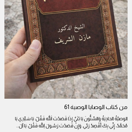
من كتاب الوصايا الوصية 61
الوصيّةُ الحادِيَةُ وَالسِّتُّونَ يَا بُنَيَّ إِذَا قَصَدْتَ اللهَ فَقُلْ: يَا سَيِّدِي يَا
مُحَمَّدُ، إِنِّي بِكَ أَقْصِدُ رَبِّي. وَإِنْ قَصَدْتَ رَسُولَ اللهِ فَقُلْ: يَا آلَ
...