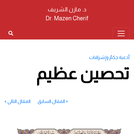
د. مازن الشريف
Dr. Mazen Cherif
أدعية حِكمٌ وإشراقات
تحصين عظيم
«
المقال السابق
المقال التالي
»