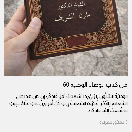
من كتاب الوصايا الوصية 60
الوصيّةُ السِّتُّونَ يَا بُنَيَّ:إِذَا أَسْعَدَكَ أَمْرٌ، فَاذْكُرْ: إِنْ كَانَ هٰذَا حَالَ
السَّعَادَةِ بِالأَمْرِ، فَكَيْفَ السَّعَادَةُ بِرَبِّ كُلِّ أَمْرٍ.وَإِنْ غَابَ عَنْكَ حَبِيبٌ،
فَاشْتَقْتَ إِلَيْهِ، فَاذْكُرْ:
...
3
دقائق
للقراءة