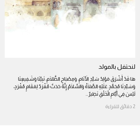
لنحتفل بالمولد
هَا قَدْ أَشْرَقَ مَوْلِدُ سَيِّدِ الأَنَامِ، وَمِصْبَاحِ الظَّلَامِ، نَبِيِّنَا وَشَفِيعِنَا
وَسَيِّدِنَا مُحَمَّدٍ عَلَيْهِ الصَّلَاةُ وَالسَّلَامُ.إِنَّهُ حَدَثٌ مُفْرَدٌ لِمَقَامٍ مُفْرَدٍ،
لَيْسَ فِي أَيَّامِ الْخَلْقِ نَظِيرٌ
...
2
دقائق
للقراءة