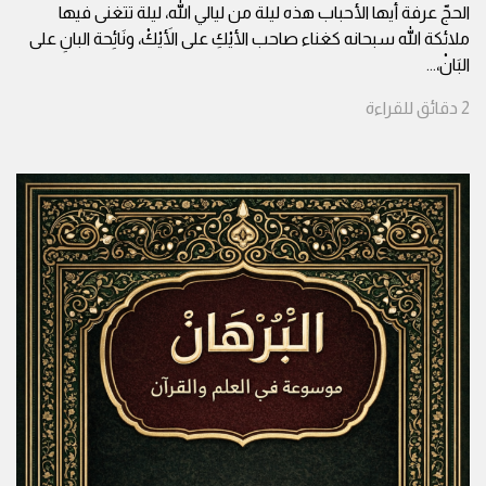
الحجّ عرفة أيها الأحباب هذه ليلة من ليالي الله، ليلة تتغنى فيها
ملائكة الله سبحانه كغناء صاحب الأيْكِ على الأَيْكْ، ونَائِحة البانِ على
البَانْ،
...
2
دقائق
للقراءة