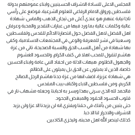
المجلس الاعلى للسادة الاشراف الحسينيين وابناء عمومتهم بدولة
فلسطين ورواق الامام الرفاعي للعلوم الشرعية، فوضع على رأسي
تاجا نيابة عنهم هو عندي أغلى من تيجان الذهب والماس: شهادة
عالية وكلمات غالية بما ورد فيها من عبارات التقدير والمحبة وعرفان
اهل الفضل لاهل الفضل حول انتصارنا الدائم للقدس ولفلسطين،
وسعينا في نشر للمعرفة والوعي في المجتمعات الاسلامية، وكفى
بها شهادة من أهل النسب الحق والنسبة الصحيحة، تاتي من غزة
هاشم لتقول للمحب اهلا في كنف الكرام، وللحسود الغشوم
والجهول الظلوم: هيهات الذلة من احفاد النبي عامة وابناء الحسين
خاصة، الذين لا يميلون عن الحق بل يميلون على الظالم.
هي شهادة عزيزة، اضف انها من غزة جدنا هاشم الرجل الصالح
الكريم، ومن فلسطين الاباء واكناف بيت المقدس.
فالحمد لله الذي سرني بهذا ويسر به احبابنا، وجعله مشهاب نار في
قلوب الحسود الحقود والمبغض الجحود.
حتى يتبين من يأفك في حقنا ويفتري انه لن يزيدنا الا عزا ولن يزيد
الاشراف والاحرار لنا الا حبا.
كذلك لينصر الله اهل محبته، وليخزي الكاذبين.