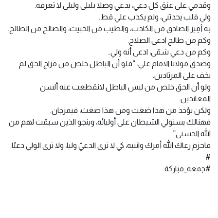
وقدمي على عنق كل دعي، يدعي وصلا بليلى وليلى لا تعرفه.
ولي قلب يحدثني، ولم يكذب علي قط.
به أمِيز الصادق من الكاذب، والطيب من الخبيث، والصالح من الطالح.
وكم من طالح ادعى الصلاح.
وكم من دعي شقي، ادعى أنه ولي..
وصدق مولانا الامام علي: “فلو أن الباطل خلص من مزاج الحق لم
يخف على المرتادين.
ولو أن الحق خلص من لبس الباطل لانقطعت عنه ألسن
المعاندين.
ولكن يؤخذ من هذا ضغث ومن هذا ضغث، فيمزجان.
فهنالك يستولي الشيطان على أوليائه، وينجو الذين سبقت لهم من
الله الحسنى”.
فاحزم رعاك الله أمرك وانتبه، كي لا ترى الدعيّ وليا، ولا ترى الولي دعيّا.
#
#جمعة_مباركة