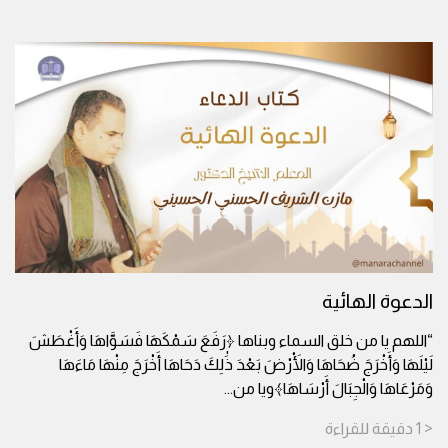
الدعوة الهائية
“اللهم يا من خلق السماء وبناها ﴿رَفَعَ سَمْكَهَا فَسَوَّاهَا وَأَغْطَشَ
لَيْلَهَا وَأَخْرَجَ ضُحَاهَا وَالْأَرْضَ بَعْدَ ذَٰلِكَ دَحَاهَا أَخْرَجَ مِنْهَا مَاءَهَا
وَمَرْعَاهَا وَالْجِبَالَ أَرْسَاهَا﴾ويا من
...
< 1
دقيقة
للقراءة