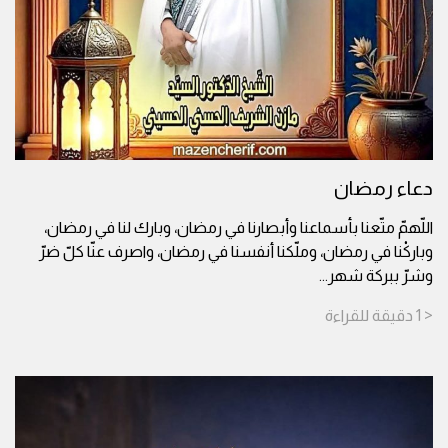
دعاء رمضان
اللّهمّ متّعنا بأسماعنا وأبصارنا في رمضان، وبارك لنا في رمضان،
وباركْنا في رمضان، وملّكنا أنفسنا في رمضان، واصرف عنّا كلّ ضرّ
وشرّ ببركة شهر
...
< 1
دقيقة
للقراءة