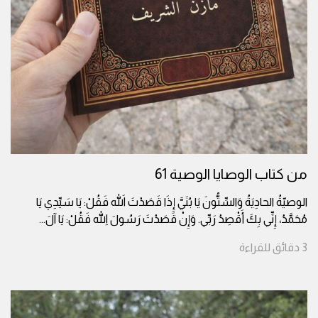
من كتاب الوصايا الوصية 61
الوصيّةُ الحادِيَةُ وَالسِّتُّونَ يَا بُنَيَّ إِذَا قَصَدْتَ اللهَ فَقُلْ: يَا سَيِّدِي يَا
مُحَمَّدُ، إِنِّي بِكَ أَقْصِدُ رَبِّي. وَإِنْ قَصَدْتَ رَسُولَ اللهِ فَقُلْ: يَا آلَ
...
3
دقائق
للقراءة