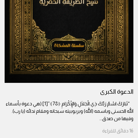
الدعوة الكبرى
“تَبَارَكَ اسْمُ رَبِّكَ ذِي الْجَلَالِ وَالْإِكْرَامِ ﴿78﴾”[1] (هي دعوة بأسماء
الله الحسنى وباسمه (الله) وبربوبيته سبحانه ومقام ندائه (يا رب).
وفيها من صدق
...
16
دقائق
للقراءة