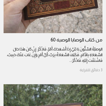
من كتاب الوصايا الوصية 60
الوصيّةُ السِّتُّونَ يَا بُنَيَّ:إِذَا أَسْعَدَكَ أَمْرٌ، فَاذْكُرْ: إِنْ كَانَ هٰذَا حَالَ
السَّعَادَةِ بِالأَمْرِ، فَكَيْفَ السَّعَادَةُ بِرَبِّ كُلِّ أَمْرٍ.وَإِنْ غَابَ عَنْكَ حَبِيبٌ،
فَاشْتَقْتَ إِلَيْهِ، فَاذْكُرْ:
...
3
دقائق
للقراءة