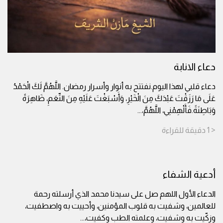
دعاء الانابة
دعاء قلبي لهذا اليوم.نفتتح به أنوار وأسرار رمضان. اللَّهُمَّ لَكَ الْحَمْدُ
عَلَى مَا رَزَقْتَ عَبْدَكَ مِنَ الْخَيْرِ، وَأَسْبَغْتَ عَلَيْهِ مِنَ النِّعَمِ، ظَاهِرَةً
وَبَاطِنَةً.فَأَلْهِمْنِي، اللَّهُمَّ،
...
< 1
دقيقة
للقراءة
أدعية الشفاء
الدعاء الأول اللهم صل على سيدنا محمد الذي أرسلته رحمة
للعالمين، وشفيت به قلوب المؤمنين، وأحييت به واصطفيت،
وزكّيت به وشفيت، وعلمته الطب وكفيت،
...