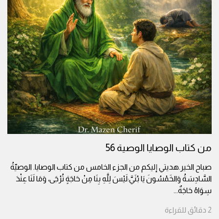
من كتاب الوصايا الوصية 56
صباح الخير.هديتي إليكم من الجزء الخامس من كتاب الوصايا. الوصيّةُ
السَّادِسَةُ وَالخَمْسُونَ يَا بُنَيَّ:لَيْسَ لِلَّهِ بِنَا مِنْ حَاجَةٍ تُرْجَى، وَمَا لَنَا عِنْدَ
سِوَاهُ حَاجَةٌ
...
2
دقائق
للقراءة