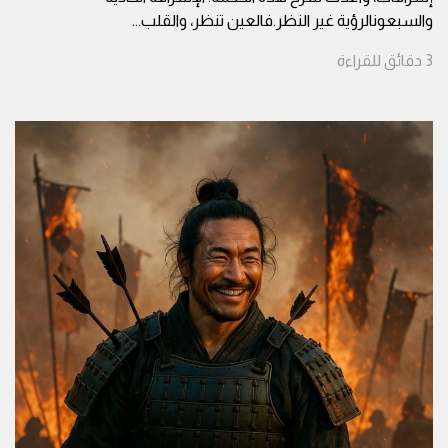
والسبعونالرؤية غير النظر.فالعين تنظر، والقلب
...
3
دقائق
للقراءة