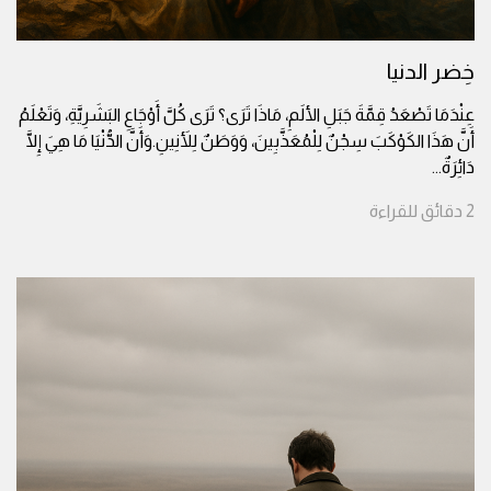
خِضر الدنيا
عِنْدَمَا تَصْعَدُ قِمَّةَ جَبَلِ الألَمِ، مَاذَا تَرَى؟ تَرَى كُلَّ أَوْجَاعِ البَشَرِيَّةِ، وَتَعْلَمُ
أَنَّ هَذَا الكَوْكَبَ سِجْنٌ لِلْمُعَذَّبِينَ، وَوَطَنٌ لِلأَنِينِ.وَأَنَّ الدُّنْيَا مَا هِيَ إِلَّا
دَائِرَةٌ
...
2
دقائق
للقراءة