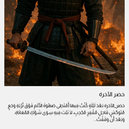
خضر الآخرة
خضر_الآخرة بَعْدَ لَيْلَةٍ كُنْتُ فِيهَا أَمْتَطِي صَهْوَةَ الأَلَمِ فَوْقَ تُرْبَةِ وَجَعٍ
مُتَوَحِّشٍ قَاحِلٍ مُقْفِرٍ مُجْدِبٍ، لَا نَبْتَ فِيهِ سِوَى شَوْكِ المُعَانَاةِ،
وَبَعْدَ أَنْ وَقَفْتُ
...