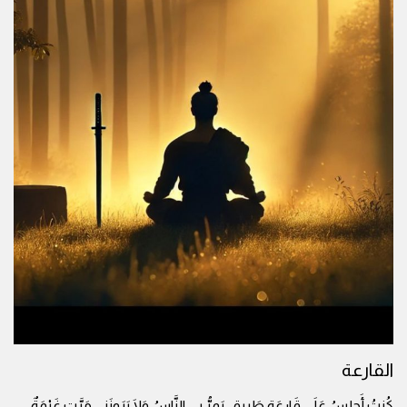
القارعة
كُنتُ أَجلِسُ عَلَى قَارِعَةِ طَرِيقٍ، يَمرُّ بِي النَّاسُ وَلَا يَرَونَنِي.مَرَّت غَيْمَةٌ