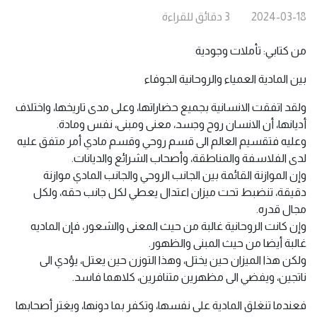
2024-03-18
3
دقائق
للقراءة
من كتابي: تأملات وجودية
بين المادية العمياء والروحانية الجوفاء
ولقد اتفقت الانسانية بجميع حضاراتها، وعلى مدى تاريخها، واختلاف
أديانها، أن الانسان روح وجسد، معنى ومبنى، نفس ومادة.
وعليه فتقسيم العالم الى قسم روحي وقسم مادي أمر متفق عليه
لدى الفلاسفة والمناطقة، وأصحاب الشرائع والديانات.
وإن الموازنة القائمة بين الجانب الروحي والجانب المادي موازنة
دقيقة، تنضبط تحت ميزان اعتدال يعطي لكل جانب حقه، ولكل
مجال قدره.
وإن كانت الروحانية غالبة من حيث المعنى والشعور، فإن الماديه
غالبة أيضا من حيث المبنى والظهور.
ولكن هذا الميزان حين يختل، وهذا التوزن حين يعتل، يؤدي الى
ناتجين، ويفضي الى مظهرين متنافرين، كلاهما فاسد.
فعندما تنغلق المادية على نفسها، وتكفر بما دونها، ويغتر أصحابها