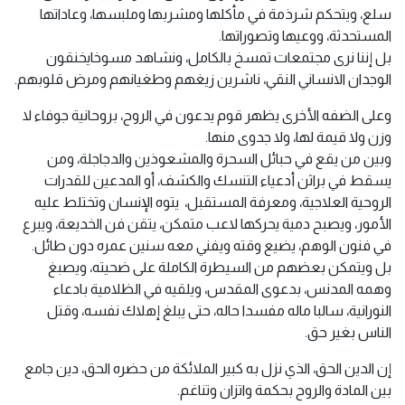
سلع، ويتحكم شرذمة في مأكلها ومشربها وملبسها، وعاداتها
المستحدثة، ووعيها وتصوراتها.
بل إننا نرى مجتمعات تمسخ بالكامل، ونشاهد مسوخايخنقون
الوجدان الانساني النقي، ناشرين زيغهم وطغيانهم ومرض قلوبهم.
وعلى الضفه الأخرى يظهر قوم يدعون في الروح، بروحانية جوفاء لا
وزن ولا قيمة لها، ولا جدوى منها.
وبين من يقع في حبائل السحرة والمشعوذين والدجاجلة، ومن
يسقط في براثن أدعياء التنسك والكشف، أو المدعين للقدرات
الروحية العلاجية، ومعرفة المستقبل، يتوه الإنسان وتختلط عليه
الأمور، ويصبح دمية يحركها لاعب متمكن، يتقن فن الخديعة، ويبرع
في فنون الوهم، يضيع وقته ويفني معه سنين عمره دون طائل.
بل ويتمكن بعضهم من السيطرة الكاملة على ضحيته، ويصبغ
وهمه المدنس، بدعوى المقدس، ويلقيه في الظلامية بادعاء
النورانية، سالبا ماله مفسدا حاله، حتى يبلغ إهلاك نفسه، وقتل
الناس بغير حق.
إن الدين الحق، الذي نزل به كبير الملائكة من حضره الحق، دين جامع
بين المادة والروح بحكمة واتزان وتناغم.