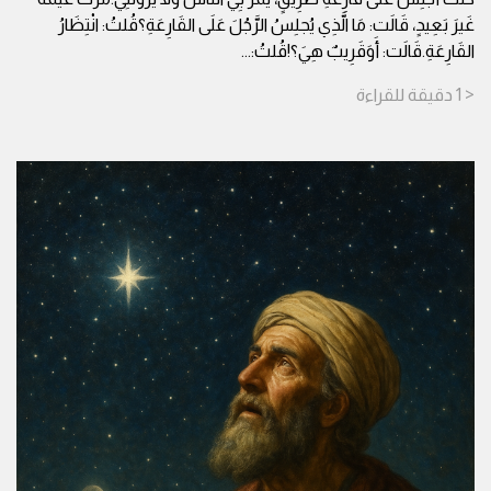
غَيرَ بَعِيدٍ، قَالَت: مَا الَّذِي يُجلِسُ الرَّجُلَ عَلَى القَارِعَةِ؟قُلتُ: انْتِظَارُ
القَارِعَةِ.قَالَت: أَوَقَرِيبٌ هِيَ؟!قُلتُ:
...
< 1
دقيقة
للقراءة