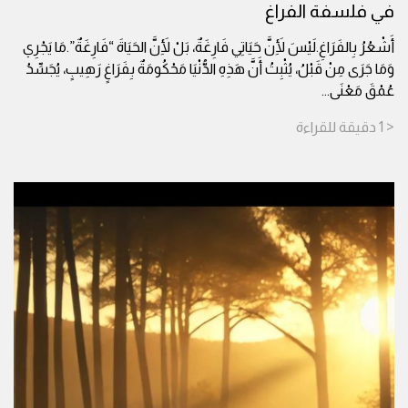
في فلسفة الفراغ
أَشْعُرُ بِالفَرَاغِ.لَيْسَ لِأَنَّ حَيَاتِي فَارِغَةٌ، بَلْ لِأَنَّ الحَيَاةَ “فَارِغَةٌ”.مَا يَجْرِي
وَمَا جَرَى مِنْ قَبْلُ، يُثْبِتُ أَنَّ هَذِهِ الدُّنْيَا مَحْكُومَةٌ بِفَرَاغٍ رَهِيبٍ، يُجَسِّدُ
عُمْقَ مَعْنَى
...
< 1
دقيقة
للقراءة