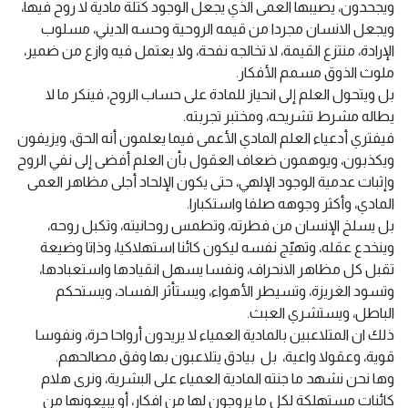
ويجحدون، يصيبها العمى الذي يجعل الوجود كتلة مادية لا روح فيها،
ويجعل الانسان مجردا من قيمه الروحية وحسه الديني، مسلوب
الإرادة، منتزع القيمة، لا تخالجه نفحة، ولا يعتمل فيه وازع من ضمير،
ملوث الذوق مسمم الأفكار.
بل ويتحول العلم إلى انحياز للمادة على حساب الروح، فينكر ما لا
يطاله مشرط تشريحه، ومختبر تجربته.
فيفتري أدعياء العلم المادي الأعمى فيما يعلمون أنه الحق، ويزيفون
ويكذبون، ويوهمون ضعاف العقول بأن العلم أفضى إلى نفي الروح
وإثبات عدمية الوجود الإلهي، حتى يكون الإلحاد أجلى مظاهر العمى
المادي، وأكثر وجوهه صلفا واستكبارا.
بل يسلخ الإنسان من فطرته، وتطمس روحانيته، وتكبل روحه،
وينخدع عقله، وتهيّج نفسه ليكون كائنا استهلاكيا، وذاتا وضيعة
تقبل كل مظاهر الانحراف، ونفسا يسهل انقيادها واستعبادها،
وتسود الغريزة، وتسيطر الأهواء، ويستأثر الفساد، ويستحكم
الباطل، ويستشري العبث.
ذلك ان المتلاعبين بالمادية العمياء لا يريدون أرواحا حرة، ونفوسا
قوية، وعقولا واعية، بل بيادق يتلاعبون بها وفق مصالحهم.
وها نحن نشهد ما جنته المادية العمياء على البشرية، ونرى هلام
كائنات مستهلكة لكل ما يروجون لها من افكار، أو يبيعونها من