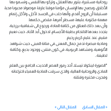
روحانية مستنيرة، يتنور بها العقل، وتزكو بها النفس، وتسمو بها
الأخلاق، ويصبح بها الإنسان مؤمنا موقنا عارفا، موصولا محبوبا محبا،
مستيقنا أن الروح أقدم، وأنها حلت في الجسد لأجَل، ولأجْل إتمام
مهمة مكتوبة عليها، مسطر أمرها، مقضي حكمها.
وأن بعد ذلك انعتاق من كثافة المادة، ورجوع الى شفافية برزخية،
يتجدد بعدها الالتحام بطينة الأجسام، لدخول أبد الآباد، حيث نعيم
مقيم، عند عليم كريم رحيم.
ومادية مبصرة تدمج جمال المعنى في متانة المبنى، حيث شواهد
الألوهية، ومشاهد الربوبية، في كون متقن، ووجود بديع، وكثافة
لطيفة…
*الصورة لينكولا تيسلا، أحد رموز العصر الحديث، الجامع بين العلم
المادي والروحانية العالية، والذي سرقت المادية العمياء اختراعاته
وفجرت مختبره وقتلته.
«
المقال السابق
المقال التالي
»