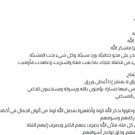
.
له.
 فاشكر الله.
قدر على محو خطيئة، ورد نسيئة، وكل شيء تحت المشيئة.
ن يفيء من فضله عليك، بما بعت معه واشتريت، وعاهدت فأوفيت.
فلح.
ق لا يفتقر إذا أعطى ورزق.
وليس فيها خسارة: يؤمنون بالله ورسوله ويستجيبون للداعي.
 المساعي.
طووا بذكر الله كونا، وأظهروا بفضل الله لونا، من ألوان الجمال في أكناف 
ركابهم وسوقهم.
ملة، فلأن الله يصرف عنهم الكثير ويصرف إليهم القلة.
اقهم، وذاق لواعج أشواقهم.