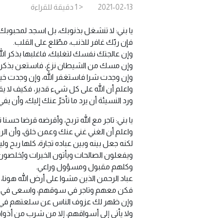
2021-02-13
< 1
دقيقة
للقراءة
يا بني: لا تنشغل بذنوبك، بل اسجد لمحبوبك.
فإن ربّك غافر للذنب، مطّلع على القلب.
وإن عالجتك نفسك لتغلبك، فاغلبها بذكر الله
وإن مسك من الشيطان نزغ، فاستعن بذكر ال
وإن وجدت شرا فاستغفر الله، وإن وجدت خيرا
واعلم أن الله على كل شيء قدير، فكيف لا ي
ورد النسيئة أن يرد ما تأخرّ عنك إليك، وأ
يا بني: تاجر مع الله تربح، وأقرضه قرضا حسنا ت
واعلم أن الغني غني عنك وعمن خلق، وأن الرزا
لكنه جعل بينه وبين عباده تجارة، كلها ربح 
ويفعلون الصالحات ويأتون الخيرات ويُخلصون
وكلهم مقبول ومسؤول وراعي.
عباد الرحمن الذين مشوا على أرض الله هونا، و
فكن معهم وتاجر في سوقهم، واسعى في 
وإن ظهر لك عزوف الناس عن سلعتهم في كل 
ولا يأتي إلى أسواقهم، إلا من شرب من أذو