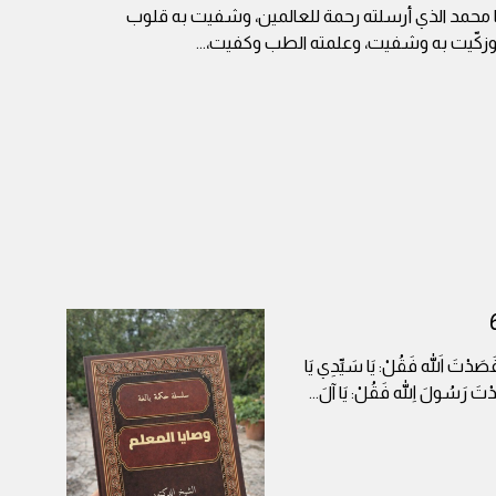
ا محمد الذي أرسلته رحمة للعالمين، وشفيت به قلوب
وزكّيت به وشفيت، وعلمته الطب وكفيت،
...
ا قَصَدْتَ اللهَ فَقُلْ: يَا سَيِّدِي يَا
صَدْتَ رَسُولَ اللهِ فَقُلْ: يَا آلَ
...