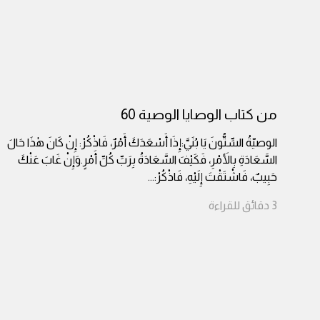
من كتاب الوصايا الوصية 60
الوصيّةُ السِّتُّونَ يَا بُنَيَّ:إِذَا أَسْعَدَكَ أَمْرٌ، فَاذْكُرْ: إِنْ كَانَ هٰذَا حَالَ
السَّعَادَةِ بِالأَمْرِ، فَكَيْفَ السَّعَادَةُ بِرَبِّ كُلِّ أَمْرٍ.وَإِنْ غَابَ عَنْكَ
حَبِيبٌ، فَاشْتَقْتَ إِلَيْهِ، فَاذْكُرْ:
...
3
دقائق
للقراءة