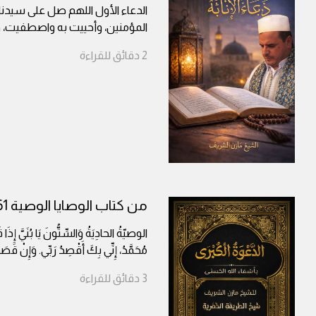
الدعاء الأول اللهم صل على سيدن
المؤمنين، وأحييت به واصطفيت، 
2
دقائق
للقراءة
من كتاب الوصايا الوصية 61
الوصيّةُ الحادِيَةُ وَالسِّتُّونَ يَا بُنَيَّ إِذَ
مُحَمَّدُ، إِنِّي بِكَ أَقْصِدُ رَبِّي. وَإِنْ قَ
3
دقائق
للقراءة