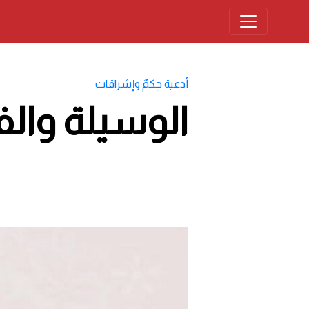
أدعية حِكمٌ وإشراقات
الوسيلة والفئ