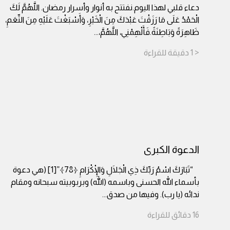
دعاء قلبي لهذا اليوم.نفتتح به أنوار وأسرار رمضان. اللَّهُمَّ لَكَ
الْحَمْدُ عَلَى مَا رَزَقْتَ عَبْدَكَ مِنَ الْخَيْرِ، وَأَسْبَغْتَ عَلَيْهِ مِنَ النِّعَمِ،
ظَاهِرَةً وَبَاطِنَةً.فَأَلْهِمْنِي، اللَّهُمَّ،
...
< 1
دقيقة
للقراءة
الدعوة الكبرى
“تَبَارَكَ اسْمُ رَبِّكَ ذِي الْجَلَالِ وَالْإِكْرَامِ ﴿78﴾”[1] (هي دعوة
بأسماء الله الحسنى وباسمه (الله) وبربوبيته سبحانه ومقام
ندائه (يا رب). وفيها من صدق
...
16
دقائق
للقراءة