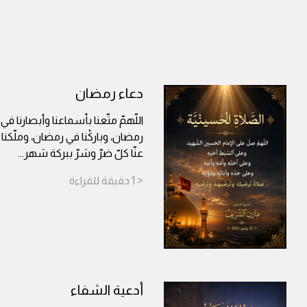
دعاء رمضان
اللّهمّ متّعنا بأسماعنا وأبصارنا في
رمضان، وباركْنا في رمضان، وملّكن
عنّا كلّ ضرّ وشرّ ببركة شهر
...
< 1
دقيقة
للقراءة
أدعية الشفاء