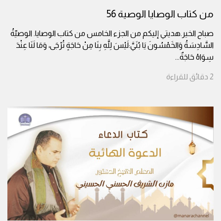
من كتاب الوصايا الوصية 56
صباح الخير.هديتي إليكم من الجزء الخامس من كتاب الوصايا. الوصيّةُ
السَّادِسَةُ وَالخَمْسُونَ يَا بُنَيَّ:لَيْسَ لِلَّهِ بِنَا مِنْ حَاجَةٍ تُرْجَى، وَمَا لَنَا عِنْدَ
سِوَاهُ حَاجَةٌ
...
2
دقائق
للقراءة