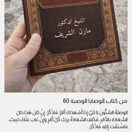
من كتاب الوصايا الوصية 60
الوصيّةُ السِّتُّونَ يَا بُنَيَّ:إِذَا أَسْعَدَكَ أَمْرٌ، فَاذْكُرْ: إِنْ كَانَ هٰذَا حَالَ
السَّعَادَةِ بِالأَمْرِ، فَكَيْفَ السَّعَادَةُ بِرَبِّ كُلِّ أَمْرٍ.وَإِنْ غَابَ عَنْكَ حَبِيبٌ،
فَاشْتَقْتَ إِلَيْهِ، فَاذْكُرْ:
...