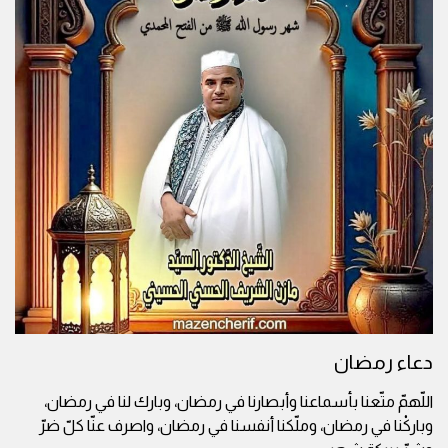
دعاء رمضان
اللّهمّ متّعنا بأسماعنا وأبصارنا في رمضان، وبارك لنا في رمضان،
وباركْنا في رمضان، وملّكنا أنفسنا في رمضان، واصرف عنّا كلّ ضرّ