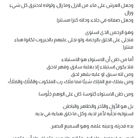
وجعل العرش على ماء، من الازل وما زال، ولولاه لاحترق كل شيء
وزال.
وجعل صفاته في جلاء، وذاته كنزا مستترا.
وهو الرحمن الذي استوى.
فتجلى على الخلق بالرحمة، ولو تجلى عليهم بالجبروت لكانوا هباء
منتثرا.
أما من ظن أن الاستواء هو الاستيلاء.
فلا يكون استيلاء إلا بغلبة سابق، وقهر لاحق.
ومن لله سبق، او عليه بقهر لحق.
ومن يملك مع المَلِك شيئا مما ملَك، رب الملكوت والمُلْكِ والمَلَكْ.
ومن ظن الاستواء جُلوسا، كان على الوهم جَلُوسا.
بل هو الأول والآخر والظاهر والباطن.
استواءه تجلّيه لأمر لديه، وكل ما خلق هباءة في يديه.
يده قدرته، وعينه علمه، وهو السميع البصير.