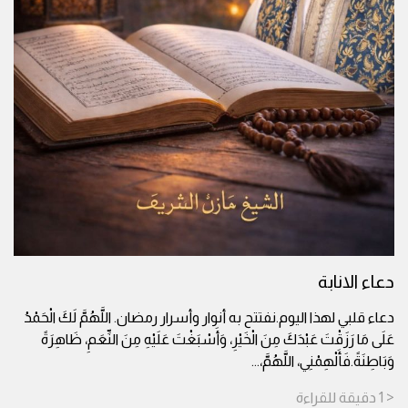
دعاء الانابة
دعاء قلبي لهذا اليوم.نفتتح به أنوار وأسرار رمضان. اللَّهُمَّ لَكَ الْحَمْدُ
عَلَى مَا رَزَقْتَ عَبْدَكَ مِنَ الْخَيْرِ، وَأَسْبَغْتَ عَلَيْهِ مِنَ النِّعَمِ، ظَاهِرَةً
وَبَاطِنَةً.فَأَلْهِمْنِي، اللَّهُمَّ،
...
< 1
دقيقة
للقراءة