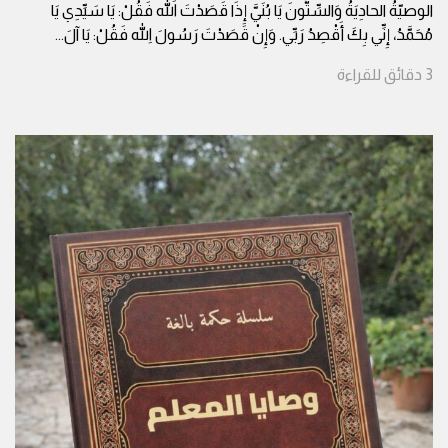
الوصيّةُ الحادِيَةُ وَالسِّتُّونَ يَا بُنَيَّ إِذَا قَصَدْتَ اللهَ فَقُلْ: يَا سَيِّدِي يَا
مُحَمَّدُ، إِنِّي بِكَ أَقْصِدُ رَبِّي. وَإِنْ قَصَدْتَ رَسُولَ اللهِ فَقُلْ: يَا آلَ
...
3
دقائق
للقراءة