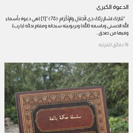
الدعوة الكبرى
“تَبَارَكَ اسْمُ رَبِّكَ ذِي الْجَلَالِ وَالْإِكْرَامِ ﴿78﴾”[1] (هي دعوة بأسماء
الله الحسنى وباسمه (الله) وبربوبيته سبحانه ومقام ندائه (يا رب).
وفيها من صدق
...
16
دقائق
للقراءة