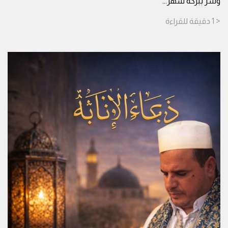
وشرّ ببركة شهر
...
< 1
دقيقة
للقراءة