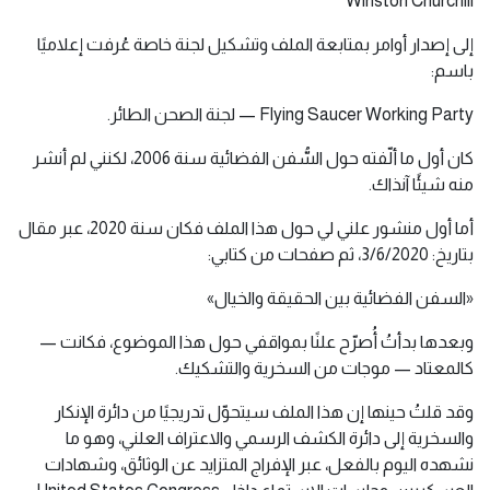
Winston Churchill
إلى إصدار أوامر بمتابعة الملف وتشكيل لجنة خاصة عُرفت إعلاميًا
باسم:
Flying Saucer Working Party — لجنة الصحن الطائر.
كان أول ما ألّفته حول السُّفن الفضائية سنة 2006، لكنني لم أنشر
منه شيئًا آنذاك.
أما أول منشور علني لي حول هذا الملف فكان سنة 2020، عبر مقال
بتاريخ: 3/6/2020، ثم صفحات من كتابي:
«السفن الفضائية بين الحقيقة والخيال»
وبعدها بدأتُ أُصرّح علنًا بمواقفي حول هذا الموضوع، فكانت —
كالمعتاد — موجات من السخرية والتشكيك.
وقد قلتُ حينها إن هذا الملف سيتحوّل تدريجيًا من دائرة الإنكار
والسخرية إلى دائرة الكشف الرسمي والاعتراف العلني، وهو ما
نشهده اليوم بالفعل، عبر الإفراج المتزايد عن الوثائق، وشهادات