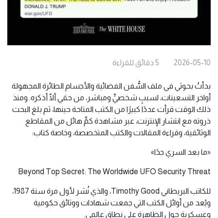
2026-05-10
5
دقائق
للقراءة
بدأتُ بحوثي في ملف السُّفن الفضائية والأجسام الطائرة المجهولة
أواخر التسعينات، لسببٍ شخصيٍّ ومباشر، من حقي ألّا أذكره. ومنذ
ذلك الوقت قرأت عددًا كبيرًا من الكتب المتاحة حينها، ثم بلغ البحث
ذروته مع انتشار الإنترنت، عبر مشاهدة كمٍّ هائل من المقاطع
الوثائقية، وقراءة المقالات والكتب المتخصصة، وخاصة كتاب:
«ما بعد السري جدًا»
Beyond Top Secret: The Worldwide UFO Security Threat
للكاتب البريطاني Timothy Good، والذي نُشر لأول مرة سنة 1987،
ويُعد من أوائل الكتب التي جمعت شهادات ووثائق حكومية
وعسكرية حول الظاهرة على نطاق عالمي.