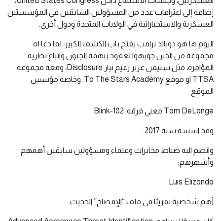
العسكريين، وجلسات الاستماع داخل United States Congress،
إضافة إلى اعترافات عدد من المسؤولين السابقين في المؤسستين
العسكرية والاستخباراتية في الولايات المتحدة ودول أخرى.
اليوم ها هو دونالد ترامب يفتح باب الكشف الكبير، لما دعا له
مجموعة من الذين جوبهوا لعقود بتهمة الجنون واتباع نظرية
المؤامرة، مثل ستيفن غرير زعيم تيار Disclosure، ومعه مجموعة
TTSA او موقع To The Stars Academy. وخاصة مؤسس
الموقع
Tom DeLonge مغني فرقة: Blink-182.
وقد اسسه سنة 2017.
وانضم اليه ضباط مخابرات وعلماء ومسؤولين سابقين أهمهم
وأشهرهم:
Luis Elizondo
أهم شخصية تقريبًا في ملف “الإفصاح” الحديث.