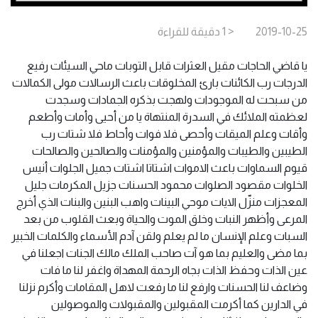
2019-10-25
< 1
دقيقة
للقراءة
يا قاضي الحاجات مقيل العثرات قابل التوبات ماحي السيئات رفيع
الدرجات رب الكائنات بارئ المخلوقات باعث الرسالات مولى الكمالات
من سبحت له الموجودات ولهجت بذكره الجمادات وسجدت
لعظمته الملائك في السدرة المنتهاة يا من أحيى وأمات وأطعم
وأقات وعلم الميقات وأحصى فلا فوات وأحاط فلا شتات رب
الطيبين والطيبات والمؤمنين والمؤمنات والصالحين والصالحات
قيوم السماوات باعث الاموات اشتاتا اشتات جميل الجلوات أنيس
الخلوات مقصود الصلوات محمود الحسنات جزيل المكرمات جليل
المعجزات منزّل الايات موحي البينات واهب البنين والبنات الذي أخرج
المرعى وأظهر النبات وخلق الموت والحياة وبعث القلوب من بعد
السبات وعلم الإنسان ما لم يعلم ولقن آدم الأسماء والكلمات الخبير
بما مضى والعليم بما هو آت صاحب الملك مالك الجنات اجعلنا في
عين الذات وحفظ الذات بجاه الرحمة المهداة واغفر لنا ما فات
وضاعف لنا الحسنات وارفع لنا ما رفعت لاهل المقامات وأكرم نزلنا
في الدارين كما أكرمت المقبولين والمقبولات والموصولين