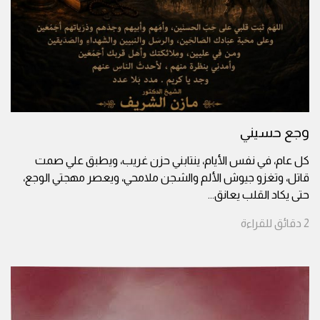
وجع حسيني
كل عام، في نفس الأيام، ينتابني حزن غريب، ويطبق علي صمت
قاتل، وتغزو جيوش الألم والشجن ملامحي، ويعصر مهجتي الوجع،
حتى يكاد القلب يعانق
...
2
دقائق
للقراءة