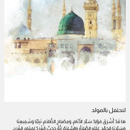
لنحتفل بالمولد
هَا قَدْ أَشْرَقَ مَوْلِدُ سَيِّدِ الأَنَامِ، وَمِصْبَاحِ الظَّلَامِ، نَبِيِّنَا وَشَفِيعِنَا
وَسَيِّدِنَا مُحَمَّدٍ عَلَيْهِ الصَّلَاةُ وَالسَّلَامُ.إِنَّهُ حَدَثٌ مُفْرَدٌ لِمَقَامٍ مُفْرَدٍ،