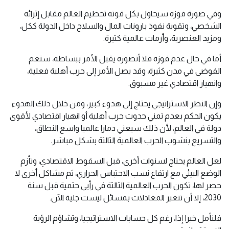
وفي صورة فوزه سيحاول بكل قوته تحطيم العالم مقابل إثرائه
الشخصي، وتقوية نفوذ بارونات المال والسلاح داخل الدولة ككل،
ومزيد العنصرية، وأزمات عالمية كثيرة.
أما في حال عدم فوزه فلا أتصوره يقبل الأمر ببساطة، ستعم
الفوضى في مدن كثيرة، وقد يصل الأمر إلى حرب أهلية فعلية،
وانهيار اقتصادي غير مسبوق.
وإن النظر الاستراتيجي يحتاج إلى هدوء كبير، ومن خلال ذلك الهدوء
يكون الحكم بعدم تمني حدوث حرب أهلية أو انهيار اقتصادي لأقوى
دولة في العالم، لأن ذلك سيعني دمارا عالميا واسع النطاق،
والتسريع بنشوب الحرب العالمية الثالثة بشكل مباشر.
لعل العالم يحتاج لسنوات أخرى، قبل السقوط الاقتصادي، وتأزم
الوضع البيئي مع ارتفاع نسب الاحتباس الحراري، ثم مشاكل أخرى لا
حصر لها، تكون الحرب العالمية الثالثة في رأيي حتمية قبل سنة
2030، إلا أن تتغير المعادلات بمسائل ليست جلية الآن.
فلنأمل خيرا إذا، رغم كل حسابات الاستراتيجيا، وتشاؤم الرؤية