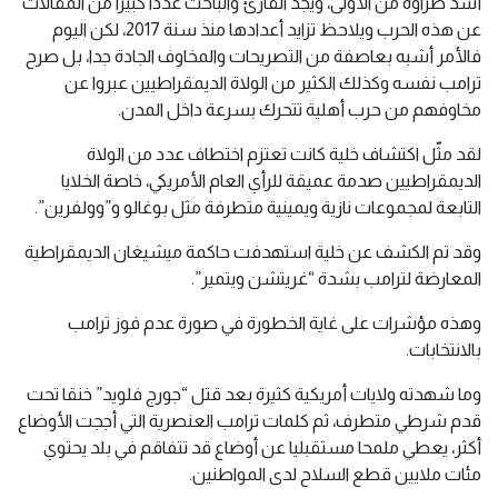
أشد ضراوة من الأولى، ويجد القارئ والباحث عددا كبيرا من المقالات
عن هذه الحرب ويلاحظ تزايد أعدادها منذ سنة 2017، لكن اليوم
فالأمر أشبه بعاصفة من التصريحات والمخاوف الجادة جدا، بل صرح
ترامب نفسه وكذلك الكثير من الولاة الديمقراطيين عبروا عن
مخاوفهم من حرب أهلية تتحرك بسرعة داخل المدن.
لقد مثّل اكتشاف خلية كانت تعتزم اختطاف عدد من الولاة
الديمقراطيين صدمة عميقة للرأي العام الأمريكي، خاصة الخلايا
التابعة لمجموعات نازية ويمينية متطرفة مثل بوغالو و”وولفرين”.
وقد تم الكشف عن خلية استهدفت حاكمة ميشيغان الديمقراطية
المعارضة لترامب بشدة “غريتشن ويتمير”.
وهذه مؤشرات على غاية الخطورة في صورة عدم فوز ترامب
بالانتخابات.
وما شهدته ولايات أمريكية كثيرة بعد قتل “جورج فلويد” خنقا تحت
قدم شرطي متطرف، ثم كلمات ترامب العنصرية التي أججت الأوضاع
أكثر، يعطي ملمحا مستقبليا عن أوضاع قد تتفاقم في بلد يحتوي
مئات ملايين قطع السلاح لدى المواطنين.