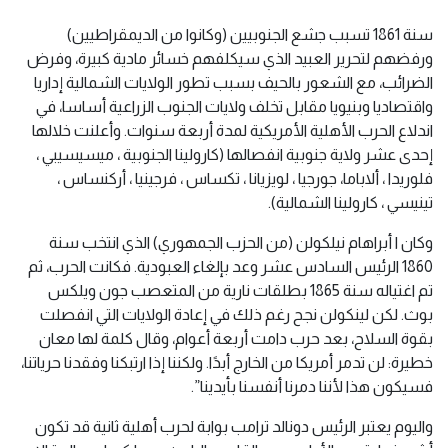
سنة 1861 تسبب جشع الجنوبيين (وكانوا من الديمقراطيين)
ورفضهم لتحرير العبيد الذي سيكلفهم خسائر مادية كبيرة، وفرض
الضرائب، مع الشعور بالحيف بسبب تطور الولايات الشمالية إداريا
واقتصاديا وبنيويا مقابل تخلف ولايات الجنوب الزراعية أساسا، في
اندلاع الحرب الأهلية الأمريكية لمدة أربعة سنوات. وأعلنت خلالها
إحدى عشر ولاية جنوبية انفصالها (كارولينا الجنوبية ، ميسيسيبي ،
فلوريدا ، ألاباما، جورجيا ، لويزيانا ، تكساس ، فرجينيا ، أركنساس ،
تينيسي ، كارولينا الشمالية).
وكان ا أبراهام نيلكولن (من الحزب الجمهوري) الذي انتخب سنة
1860 الرئيس السادس عشر وعد بإلغاء العبودية. فكانت الحرب، ثم
تم اغتياله سنة 1865 بطلقات نارية من المتعصب جون ويلكس
بوث. لكن لينكولن نجح رغم ذلك في إعادة الولايات التي انفصلت
بقوة السلاح، بعد حرب دامت أربعة أعوام، وقال كلمة لها معان
خطيرة: لن تدمر أمريكا من الخارج أبدًا. ولكننا إذا ارتبكنا وفقدنا حرياتنا،
فسيكون هذا لأننا دمرنا أنفسنا بأيدينا”.
واليوم يعتبر الرئيس دونالد ترامب بوابة لحرب أهلية ثانية قد تكون