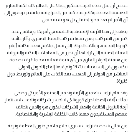
صحيح أن مثل هذه الحرب ستكون وبالا على العالم كله، لكنه التقارير
الصحفية العديدة وكلام عدد كبير من الخبراء فيه ما يشير بوضوح إلى
أن الأمر لم يعد مجرد احتمال بل هو شبه حتمي.
يضاف إلى هذا الأزمة الإقتصادية الخانقة في أمريكا، وإفلاس عدد
كبير من الشركات، ومن بينها شركات النفط الصخري، وآثار جائحة
كورونا المدمرة، ومآلات الدولار التي تحمل ملامح تهدد مكانته أمام
العملة الصينية التي يُراد لها أن تحرر في المعاملات البنكية والبترولية
من هيمنة الدولار العاري من أي قيمة فعلية بعد ما عُرف بصدمة
نيكسون في السبعينات (1971 وتم فيها إلغاء التحويل الدولي
المباشر من الدولار إلى الذهب، بعد الكذب على العالم وتوريط دول
كثيرة).
وقد قام ترامب بتعميق الأزمة وتدمير المجتمع الأمريكي وضحى
بمئات آلاف الضحايا جراء كورونا كي لا تخسر شركاته وتلاعب لاستثمار
أزمة البترول الخانقة وانهيار الشركات ليكون هو والذين يتحالف
معهم المستفيدون مهما كانت التكلفة البشرية والاقتصادية.
من يحلل شخصية ترامب سيرى بجلاء ملامح جنون العظمة ونزعة