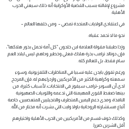
مشروع لإقالته بسبب القضية الأوكرانية أنه ذلك سيعني الحرب
الأهلية.
في اعتقادي الولايات المتحدة تمضي – ومن خلفها العالم –
نحو ما لا تحمد عقباه.
وإذا طبقنا مقولة العلامة ابن خلدون “كل أمة تحمل بذور هلاكها”،
فإن دونالد ترامب بذرة هلاك فعلي وخطير وداهم، ليس لبلاد العم
سام فقط، بل للعالم كله.
ورغم تفوق بايدن عليه نسبيا في المناظرات التلفزيونية، وسوء
سمعته وكراهية الكثير من الأمريكيين وازدراءهم له، فإن المرجح
لدي أن السوبر-ترامب سيفوز في الانتخابات، لأسباب كثيرة، من
بينها ضغط القوى المهيمنة التي تدعمه واللوبيات الصهيونية
النافذة، ومدى دعم اليمين المتطرف والانجيليين المتعصبين، خاصة
أتباع مستشارته الروحانية باولا وايت التي بشرت أنه مختار من الله.
وكذلك خوف قسم من الأمريكيين من الحرب الأهلية واختيارهم
أقل الشرين ضررا.