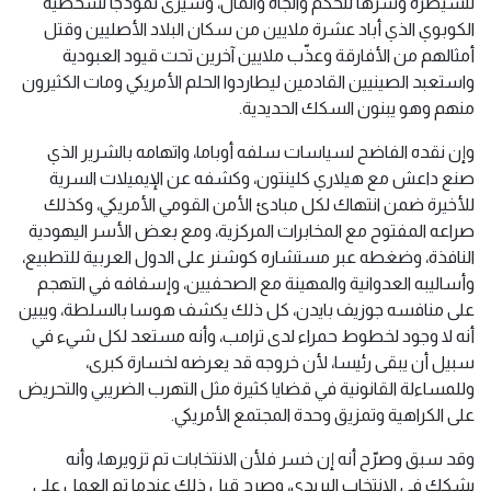
للسيطرة وشرها للحكم والجاه والمال، وسيرى نموذجا لشخصية
الكوبوي الذي أباد عشرة ملايين من سكان البلاد الأصليين وقتل
أمثالهم من الأفارقة وعذّب ملايين آخرين تحت قيود العبودية
واستعبد الصينيين القادمين ليطاردوا الحلم الأمريكي ومات الكثيرون
منهم وهو يبنون السكك الحديدية.
وإن نقده الفاضح لسياسات سلفه أوباما، واتهامه بالشرير الذي
صنع داعش مع هيلاري كلينتون، وكشفه عن الإيميلات السرية
للأخيرة ضمن انتهاك لكل مبادئ الأمن القومي الأمريكي، وكذلك
صراعه المفتوح مع المخابرات المركزية، ومع بعض الأسر اليهودية
النافذة، وضغطه عبر مستشاره كوشنر على الدول العربية للتطبيع،
وأساليبه العدوانية والمهينة مع الصحفيين، وإسفافه في التهجم
على منافسه جوزيف بايدن، كل ذلك يكشف هوسا بالسلطة، ويبين
أنه لا وجود لخطوط حمراء لدى ترامب، وأنه مستعد لكل شيء في
سبيل أن يبقى رئيسا، لأن خروجه قد يعرضه لخسارة كبرى،
وللمساءلة القانونية في قضايا كثيرة مثل التهرب الضريبي والتحريض
على الكراهية وتمزيق وحدة المجتمع الأمريكي.
وقد سبق وصرّح أنه إن خسر فلأن الانتخابات تم تزويرها، وأنه
يشكك في الانتخاب البريدي، وصرح قبل ذلك عندما تم العمل على