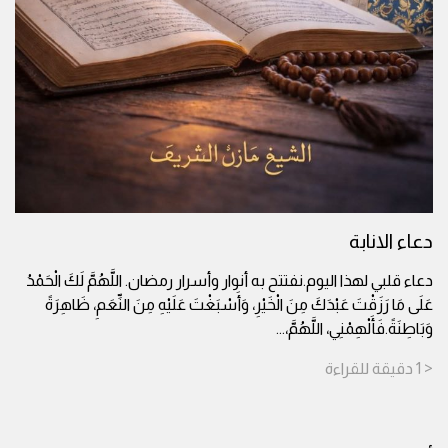
دعاء الانابة
دعاء قلبي لهذا اليوم.نفتتح به أنوار وأسرار رمضان. اللَّهُمَّ لَكَ الْحَمْدُ
عَلَى مَا رَزَقْتَ عَبْدَكَ مِنَ الْخَيْرِ، وَأَسْبَغْتَ عَلَيْهِ مِنَ النِّعَمِ، ظَاهِرَةً
وَبَاطِنَةً.فَأَلْهِمْنِي، اللَّهُمَّ،
...
< 1
دقيقة
للقراءة