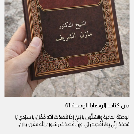
من كتاب الوصايا الوصية 61
الوصيّةُ الحادِيَةُ وَالسِّتُّونَ يَا بُنَيَّ إِذَا قَصَدْتَ اللهَ فَقُلْ: يَا سَيِّدِي يَا
مُحَمَّدُ، إِنِّي بِكَ أَقْصِدُ رَبِّي. وَإِنْ قَصَدْتَ رَسُولَ اللهِ فَقُلْ: يَا آلَ
...