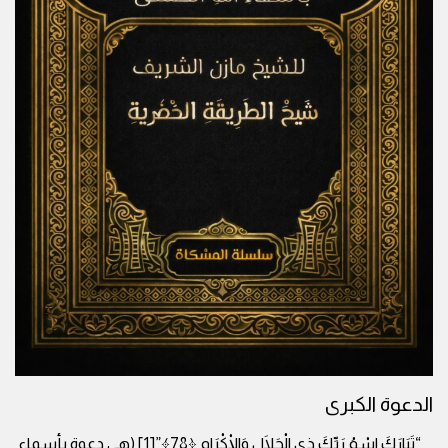
الدعوة الكبرى
“تَبَارَكَ اسْمُ رَبِّكَ ذِي الْجَلَالِ وَالْإِكْرَامِ ﴿78﴾”[1] (هي دعوة بأسماء