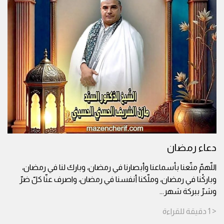
دعاء رمضان
اللّهمّ متّعنا بأسماعنا وأبصارنا في رمضان، وبارك لنا في رمضان،
وباركْنا في رمضان، وملّكنا أنفسنا في رمضان، واصرف عنّا كلّ ضرّ
وشرّ ببركة شهر
...
< 1
دقيقة
للقراءة