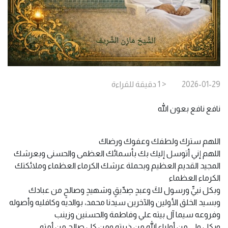
2026-01-29
< 1
دقيقة
للقراءة
نافع نافع بعون الله
اللهم سترك ولطفك وعفوك ورضاك
اللهم إني أتوسل إليك بك بأسمائك العظمى والحسنى وبعرشك
المجيد القديم العظيم وبحملة عرشك الكرماء العظماء وملائكتك
الكرماء العظماء
وبكل نبيٍّ ورسول لكَ وعبدٍ صِدِّيقٍ وشهيدٍ وصالحٍ من عبادك
وبسيد الخلق الأولين والآخرين سيدنا محمد، بوالديه وكافليه وأصوله
وفروعه سيما آل بيته علي وفاطمة والحسنين وزينب
وبكل ولي من أولياء الله من ذريته ومن كل صالحٍ من أمته