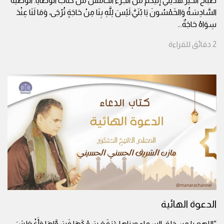
صباح الخير.هديتي إليكم من الجزء الخامس من كتاب الوصايا. الوصيّةُ
السَّادِسَةُ وَالخَمْسُونَ يَا بُنَيَّ:لَيْسَ لِلَّهِ بِنَا مِنْ حَاجَةٍ تُرْجَى، وَمَا لَنَا عِنْدَ
سِوَاهُ حَاجَةٌ
...
2
دقائق
للقراءة
الدعوة الهائية
“اللهم يا من خلق السماء وبناها ﴿رَفَعَ سَمْكَهَا فَسَوَّاهَا وَأَغْطَشَ