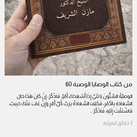
من كتاب الوصايا الوصية 60
الوصيّةُ السِّتُّونَ يَا بُنَيَّ:إِذَا أَسْعَدَكَ أَمْرٌ، فَاذْكُرْ: إِنْ كَانَ هٰذَا حَالَ
السَّعَادَةِ بِالأَمْرِ، فَكَيْفَ السَّعَادَةُ بِرَبِّ كُلِّ أَمْرٍ.وَإِنْ غَابَ عَنْكَ حَبِيبٌ،
فَاشْتَقْتَ إِلَيْهِ، فَاذْكُرْ:
...
3
دقائق
للقراءة