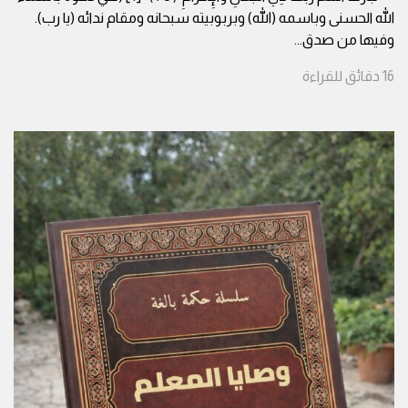
الله الحسنى وباسمه (الله) وبربوبيته سبحانه ومقام ندائه (يا رب).
وفيها من صدق
...
16
دقائق
للقراءة