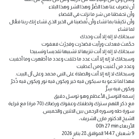
أن تصرف عنا هذا الضُرَّ وهذا الشر وهذا البلاء
وأن تحفظنا من شر ما نزلت في القضاء
وأن تكنِفَنا بما تشاء وأن تُمضينا في الخير الذي تشاء إنك ربنا فعَّال
لما تشاء
سبحانك لا إله إلا أنت وحدك
حكَمتَ فعدلت ورأيت فصَدَرت وقدِرْتَ فعفوت
سبحانك لا إله إلا أنت تنزيها لا تشبيها تقديسا وتسبيحا
وسبحانك لا إله إلا أنت عدد ما خلقت وعدد ما أظهرت وما أخفيت
وعدد من أغنيت ومن أعطيت
وسبحانك لا إله إلا أنت والصلاة على النبي محمد وعلى آل البيت.
فهذا لما تدعو به سيكون فيه خير ويكون فيه نور ويكون فيه ذُخرٌ
ويكون فيه سِرٌّ
إسمه التوسل الأعظم وهو توسل دقيق
مع ذكر اللهم سترك ولطفك وعفوك ورضاك (70 مرة) مع قراءة
سورة طه وسوره الرحمن بين الاثنين والخميس.
الشيخ الدكتور مازن الشريف ،
الأربعاء 00h 27 min
9 شعبان 1447 الموافق 28 يناير 2026