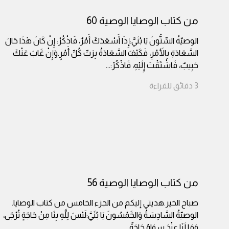
من كتاب الوصايا الوصية 60
الوصيّةُ السِّتُّونَ يَا بُنَيَّ:إِذَا أَسْعَدَكَ أَمْرٌ، فَاذْكُرْ: إِنْ كَانَ هٰذَا حَالَ
السَّعَادَةِ بِالأَمْرِ، فَكَيْفَ السَّعَادَةُ بِرَبِّ كُلِّ أَمْرٍ.وَإِنْ غَابَ عَنْكَ
حَبِيبٌ، فَاشْتَقْتَ إِلَيْهِ، فَاذْكُرْ:
...
3
دقائق
للقراءة
من كتاب الوصايا الوصية 56
صباح الخير.هديتي إليكم من الجزء الخامس من كتاب الوصايا.
الوصيّةُ السَّادِسَةُ وَالخَمْسُونَ يَا بُنَيَّ:لَيْسَ لِلَّهِ بِنَا مِنْ حَاجَةٍ تُرْجَى،
وَمَا لَنَا عِنْدَ سِوَاهُ حَاجَةٌ
...