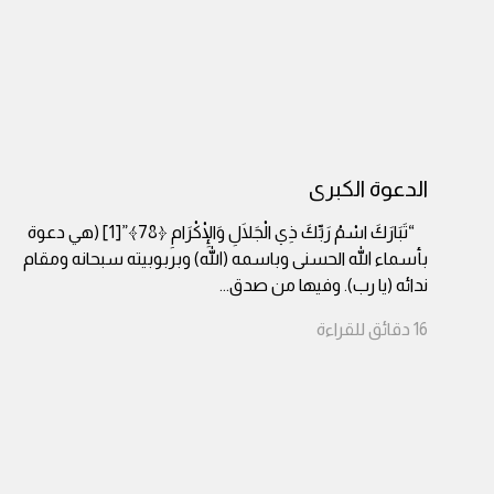
الدعوة الكبرى
“تَبَارَكَ اسْمُ رَبِّكَ ذِي الْجَلَالِ وَالْإِكْرَامِ ﴿78﴾”[1] (هي دعوة
بأسماء الله الحسنى وباسمه (الله) وبربوبيته سبحانه ومقام
ندائه (يا رب). وفيها من صدق
...
16
دقائق
للقراءة