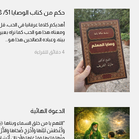
حكم من كتاب الوصايا 51/ 58
أهديكم كلاما عرفانيا في الحب، ق
ومعناه.هذا هو الحب كما نراه بعين
بيته، وعباده الصالحين.هذا هو
...
4
دقائق
للقراءة
الدعوة الهائية
“اللهم يا من خلق السماء وبناها ﴿رَفَع
وَأَغْطَشَ لَيْلَهَا وَأَخْرَجَ ضُحَاهَا وَالْأَرْ
مِنْهَا مَاءَهَا وَمَرْعَاهَا وَالْجِبَالَ أَر