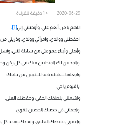
2020-06-29
< 1
دقيقة
للقراءة
اللهم يا من أنعم علي، وأوصلني إلي
[1]
.
احفظني ووالدي، وامرأتي وولدَي، وذريتي م
وأهلي وأبناء عمومتي من سلالة النبي، ونس
والمحبين لك المتحابين فيك في كل ركن وحي
واجعلها حفاظة تامة للطيبين من خلقك
يا قيوم يا حي.
واشملني بلطفك الخفي، وحفظك العلي.
واجعلني في حصنك الحصين القوي.
واغمرني بفيضك العلوي، ومددك ومدد كل نبي