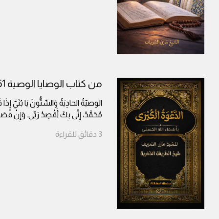
من كتاب الوصايا الوصية 61
الوصيّةُ الحادِيَةُ وَالسِّتُّونَ يَا بُنَيَّ إِذَ
مُحَمَّدُ، إِنِّي بِكَ أَقْصِدُ رَبِّي. وَإِنْ قَ
3
دقائق
للقراءة