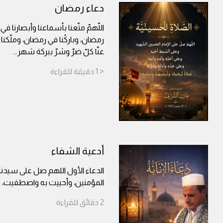
دعاء رمضان
اللّهمّ متّعنا بأسماعنا وأبصارنا في
رمضان، وباركْنا في رمضان، وملّكن
عنّا كلّ ضرّ وشرّ ببركة شهر
...
< 1
دقيقة
للقراءة
أدعية الشفاء
الدعاء الأول اللهم صل على سيدن
المؤمنين، وأحييت به واصطفيت، 
2
دقائق
للقراءة