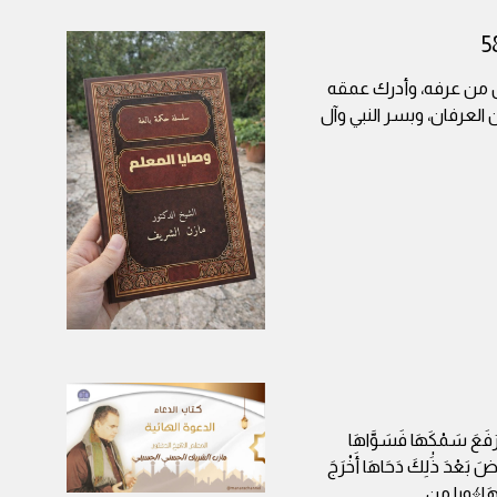
ل من عرفه، وأدرك عمقه
 العرفان، وبسر النبي وآل
َ سَمْكَهَا فَسَوَّاهَا
ضَ بَعْدَ ذَٰلِكَ دَحَاهَا أَخْرَجَ
ْسَاهَا﴾ويا من
...