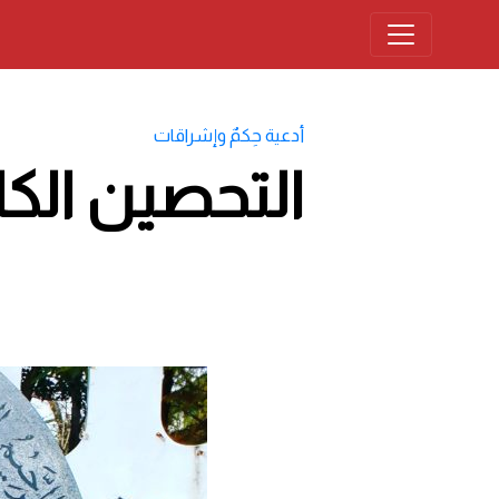
أدعية حِكمٌ وإشراقات
التحصين الك