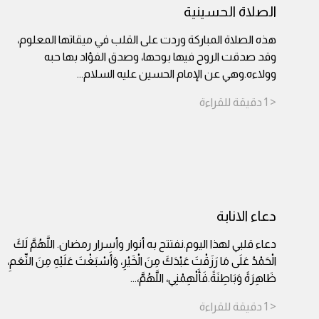
الصلاة الحسينية
هذه الصلاة المباركة وردت على القلب في ميقاتها المعلوم،
وقد صدقت الروح فيها بوحها، وصدق الفؤاد بها حبه
وولاءه.وهي عن الإمام الحسين عليه السلام
...
< 1
دقيقة
للقراءة
دعاء الانابة
دعاء قلبي لهذا اليوم.نفتتح به أنوار وأسرار رمضان. اللَّهُمَّ لَكَ
الْحَمْدُ عَلَى مَا رَزَقْتَ عَبْدَكَ مِنَ الْخَيْرِ، وَأَسْبَغْتَ عَلَيْهِ مِنَ النِّعَمِ،
ظَاهِرَةً وَبَاطِنَةً.فَأَلْهِمْنِي، اللَّهُمَّ،
...
< 1
دقيقة
للقراءة