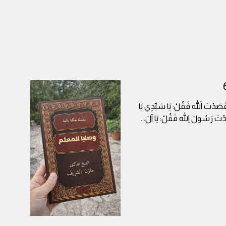
ا قَصَدْتَ اللهَ فَقُلْ: يَا سَيِّدِي يَا
صَدْتَ رَسُولَ اللهِ فَقُلْ: يَا آلَ
...