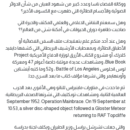
ووكالة الفضاء ناسا وعدد كبير من شهود العيان من شأن الدوائر
الضوئية والأجسام الطائرة التي ظهرت مع الكسوف الأخير؟
وهل سمعتم النقاش الاعلامي والعلمي المكثف والحيرة التي
صاحبت ظاهرة دوران الحيوانات في أمكنة شتى من العالم؟؟
وهل عند أحد منكم علم بتعقيدات ملف السفن الفضائية أو
الأطباق الطائرة، وبمعطيات الأرشيف البريطاني التي كشفها دايفيد
كلارك، أو مشروع الكتاب الأزرق لوزارة الدفاع الأمريكية Project
Blue Book، ومشاهدات عديدة موثقة خاصة أعوام 47 ومعركة
لوس انجلوس Battle of Los Angeles ، و52 وما كتبه آينشتاين
وأوبنهايمر والتي نشرها مؤلف كتاب ما بعد السري جدا.
ثم ما حدث في مناورات ماينبراس للناتو وهي الأقوى بعد الحرب
العالمية الثانية، ومشاهدات توبكليف التي نشرتها الصحف البريطانية:
September 1952: Operation Mainbrace. On 19 September at
10:53, a silver disc-shaped object followed a Gloster Meteor
returning to RAF Topcliffe
والتي جعلت تشرشل يراسل وزير الطيران ويكلف لجنة بدراسة