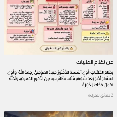
عن نظام الطيبات
نِظَامُ الطَّيِّبَاتِ الَّذِي أَسَّسَهُ الدُّكْتُورُ ضِيَاءُ العَوْضِيُّ رَحِمَهُ اللَّهُ، وَالَّذِي
اشْتَهَرَ أَكْثَرَ بَعْدَ شُبْهَةِ قَتْلِهِ، نِظَامٌ فِيهِ مِنَ الأُمُورِ المُفِيدَةِ، وَلَكِنَّهُ
يَحْمِلُ مَخَاطِرَ كَثِيرَةً
...
2
دقائق
للقراءة