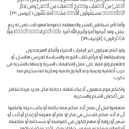
ٱلۡحَیَّ مِنَ ٱلۡمَیِّتِ وَیُخۡرِجُ ٱلۡمَیِّتَ مِنَ ٱلۡحَیِّ وَمَن یُدَبِّرُ
ٱلۡأَمۡرَۚ فَسَیَقُولُونَ ٱللَّهُۚ فَقُلۡ أَفَلَا تَتَّقُونَ﴾ [يونس ٣١]
وأما تآمر شياطين البشر والصهاينة خصوصا فهو ثابت لمن له ربع
عقل، وقد أبرموا أمرا وأبرم الله أمرا: ﴿أَمۡ أَبۡرَمُوۤا۟ أَمۡرࣰا فَإِنَّا
مُبۡرِمُونَ﴾ [الزخرف ٧٩]
ولو كنتم تعرفون خبر البقرات الحمراء وأفكار الهرمجدون
وتطبيقاتها، أو قرأتم كتاب النبوءة والسياسة لغريس هالسل، أو
اطلعتم ولو قليلا على عمل التنظيمات السرية وعبثها بالبشرية في
حرب أخلاقية وجينية وغذائية وإعلامية وفكرية لما سخرتم مما
ذكرت.
ولكنكم قوم تجهلون، أدعياء ثقافة، دجاجلة فكر، مجرد قردة تتقافز
على أغصان الشتم والسخرية.
فتعلموا قبل أن يفتح أحد منكم فمه بكلمة أو يكتب حرفا، واعلموا
أن لا أحد منكم كفء لي في فكر او علم أو معرفة أو إبداع أو أدب أو
شعر أو رواية أو فهم للكون في كموميته أو شساعته أو تفاصيله،
أو للعالم فيما يدور فيه من خبايا لا يمكن لأحد منكم إدراكها.