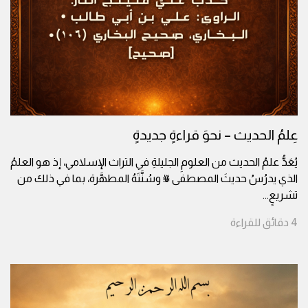
عِلمُ الحديث – نحوَ قراءةٍ جديدةٍ
يُعَدُّ علمُ الحديث من العلومِ الجليلةِ في التراث الإسلامي، إذ هو العلمُ
الذي يدرُسُ حديثَ المصطفى ﷺ وسُنَّتَهُ المطهَّرة، بما في ذلك من
تشريعٍ
...
4
دقائق
للقراءة