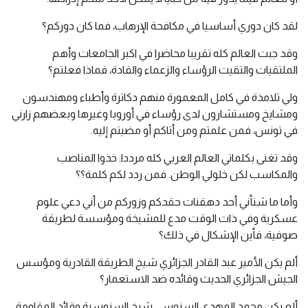
لقد كان دوري أساسيا في مكافحة الإرهاب، فما كان دوركم؟
وقد جبت العالم كله تقريبا محاضرا في اكبر الجامعات وأهم
الملتقيات والتقيت الرؤساء والزعماء والقادة، فماذا فعلتم؟
ولي تلامذة في كامل المعمورة منهم دكاترة وأطباء ومهندسون
ومشايخ ومستشارون لدى رؤساء في أوروبا وغيرها وبعضهم زارني
في تونس، فمن علمتم ومن أتاكم أو مضيتم إليه.
وقد تغنى بكلماتي العالم العربي كله مرددا: خذوا المناصب
والمكاسب لكن خلولي الوطن. فمن ردد لكم كلمة؟؟
وأما ما شنأني أحد دهقنات حقدكم وزوركم من أني دعي علوم
عسكرية وفي ذات الوقت مدع للمشيخة ومؤسسة لطريقة
صوفية، فأين الإشكال في ذلك؟
ألم يكن الأمير عبد القادر الجزائري شيخ الطريقة القادرية ومؤسس
الجيش الجزائري الحديث وقائده ضد الاستعمار؟
ألم يكن محمد المهدي السنوسي شيخ السنوسية وقائد المقاومة