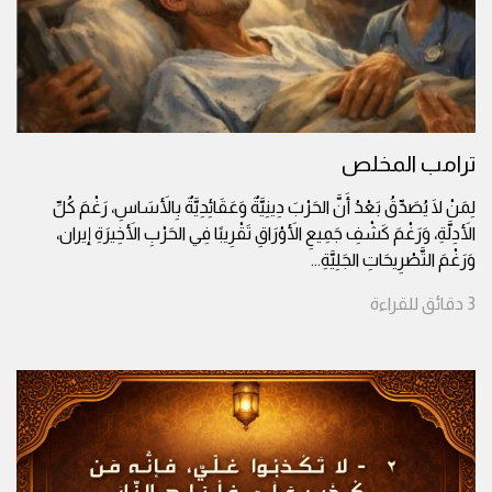
ترامب المخلص
لِمَنْ لَا يُصَدِّقُ بَعْدُ أَنَّ الحَرْبَ دِينِيَّةٌ وَعَقَائِدِيَّةٌ بِالأَسَاسِ، رَغْمَ كُلِّ
الأَدِلَّةِ، وَرَغْمَ كَشْفِ جَمِيعِ الأَوْرَاقِ تَقْرِيبًا فِي الحَرْبِ الأَخِيرَةِ إيران،
وَرَغْمَ التَّصْرِيحَاتِ الجَلِيَّةِ
...
3
دقائق
للقراءة