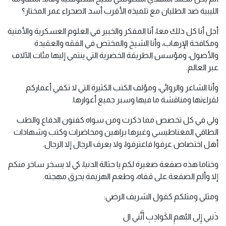
الليبية ضد الطليان مع تلميذه الأقرب أسد الصحراء عمر المختار؟
أجل أنا كل ذلك معا، أنا المفكر والخبير في العلوم العسكرية والأمنية
ومكافحة الإرهاب، وأنا الشيخ والمختص في الفقه والعقيدة
والأصول، ومؤسس الطريقة الخضرية التي ينتمي إليها مئات الآلاف
عبر العالم.
وأنا الشاعر والروائي، ومؤلف الكتب الكثيرة التي لا تكفي أعماركم
لقراءتها ومناقشة ما فيها وسبر جميع أغوارها.
ولي في كل تخصص مما ذكرت ومن سواه كفنون الدفاع والطب
الطاقي المغناطيسي وغيرها براهين ومحاضرات وكتب وشهادات
أهل اختصاص عرفوا فاعترفوا، ولا يعرف الرجال إلا الرجال.
وختاما هذه صفعة صغيرة لكم يا حثالة الدنيا، كي لا يسخر ساخر منكم
إلا وألم الصفعة على قفاه، وطعم الهزيمة يحرق مهجته.
ومثلي ومثلكم كقول الشريف الرضي:
ذَنبي إِلى البُهمِ الكَواذِبِ أَنَّني ال