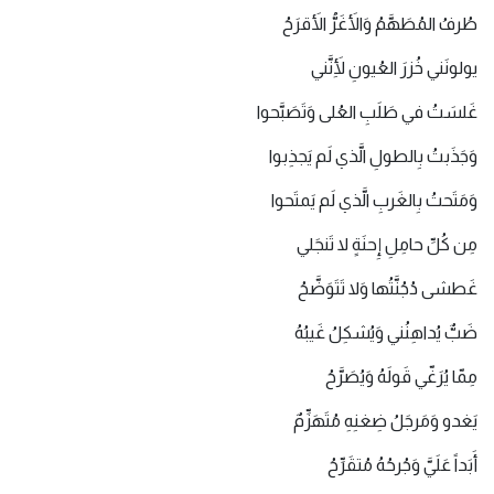
طُرفُ المُطَهَّمُ وَالأَغَرُّ الأَقرَحُ
يولونَني خُزرَ العُيونِ لِأَنَّني
غَلسَتُ في طَلَبِ العُلى وَتَصَبَّحوا
وَجَذَبتُ بِالطولِ الَّذي لَم يَجذِبوا
وَمَتَحتُ بِالغَربِ الَّذي لَم يَمتَحوا
مِن كُلِّ حامِلِ إِحنَةٍ لا تَنجَلي
غَطشى دُجُنَّتُها وَلا تَتَوَضَّحُ
ضَبٌّ يُداهِنُني وَيُشكِلُ غَيبُهُ
مِمّا يُرَغّي قَولَهُ وَيُصَرَّحُ
يَغدو وَمَرجَلُ ضِغنِهِ مُتَهَزِّمٌ
أَبَداً عَلَيَّ وَجُرحُهُ مُتقَرِّحُ