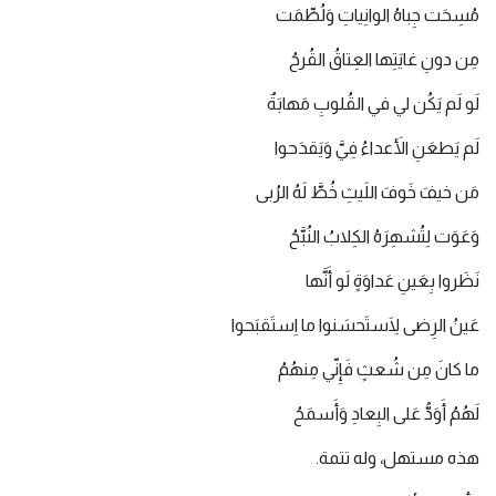
مُسِحَت جِباهُ الوانِياتِ وَلُطِّمَت
مِن دونِ غايَتِها العِتاقُ القُرحُ
لَو لَم يَكُن لي في القُلوبِ مَهابَةٌ
لَم يَطعَنِ الأَعداءُ فِيَّ وَيَقدَحوا
مَن خيفَ خَوفَ اللَيثِ خُطَّ لَهُ الرُبى
وَعَوَت لِتُشهِرَهُ الكِلابُ النُبَّحُ
نَظَروا بِعَينِ عَداوَةٍ لَو أَنَّها
عَينُ الرِضى لَاِستَحسَنوا ما اِستَقبَحوا
ما كانَ مِن شُعثٍ فَإِنّي مِنهُمُ
لَهُمُ أَوَدُّ عَلى البِعادِ وَأَسمَحُ
هذه مستهل، وله تتمة.