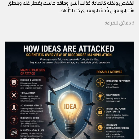
القفص.ولكنه كالعادة كذاب أشر، وحاقد حاسد، يقطر غلا، وينطق
هُجرا، ويقول فُحشا، ويفتري كذبا.*أولا:
...
3
دقائق
للقراءة