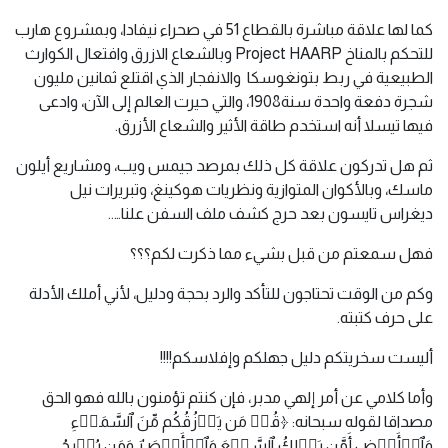
كما لها علاقة مباشرة بالقطاع 51 في صحراء نيفادا، وبمشروع هارب
للتحكم بالمناخ Project HAARP وبالشعاع الازرق وافتعال الكوارث
الطبيعية في ربط بتونغوسكا والانفجار الذي اقتلع ثمانين مليون
شجرة دفعة واحدة سنة1908، والتي حيرت العالم إلى الآن، وادعى
فيها تيسلا أنه استخدم طاقة الأثير والشعاع الأزرق.
ثم هل تدركون علاقة كل ذلك بمرصد جيمس ويب، ومشاريع أيلون
ماسك، وبالأكوان المتوازية ونظريات هوكينغ، وتبريرات نيل
ديغراس تايسون بعد حرج كشف ملف السفن علنا…..
فهل سمعتم من قبل بشيء مما ذكرت لكم؟؟؟
وكم من الوقت تحتاجون للتأكد والرد بحجة ودليل، لأني أملك الأدلة
على حرف كتبته.
أليست سخريتكم دليل جهلكم وإفلاسكم!!!!
وأما كلامي عن أمر إلهي مدبر، فإن كنتم تؤمنون بالله فهو الحق
مصداقا لقوله سبحانه: ﴿قُلۡ مَن یَرۡزُقُكُم مِّنَ ٱلسَّمَاۤءِ
وَٱلۡأَرۡضِ أَمَّن یَمۡلِكُ ٱلسَّمۡعَ وَٱلۡأَبۡصَـٰرَ وَمَن یُخۡرِجُ