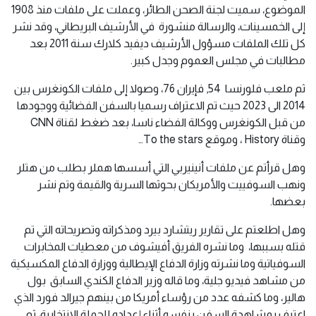
الموضوع، سميت لجنة الصحن الطائر، وعملت على ملفات منذ 1908
إلى الخمسينات، والرسالة منشورة في الأرشيف البريطاني، وقد نشر
كل تلك الملفات مسؤول الأرشيف ديفيد كلارك سنة 2011 بعد
مطالبات في مجلس العموم وجدل كبير.
ثم ملعب فلورنسا 54, فإيران 76، وصولا إلى ملفات الكونغرس بين
2014 الى 2023 حيث تم الاعتراف رسميا بالسفن الفضائية ووجودها
من قبل الكونغرس ووكالة الفضاء ناسا، بعد ضغط لقناة CNN
وقناة History ، وموقع To the stars…
وهل قرأتم عن ملفات أنينيربي التي أسسها هملر بطلب من هتلر
ونهب السوفييت والأمريكان بحوثها السرية والقيمة وتم نشر
بعضها.
وهل اطلعتم على تقارير ريتشارد بيرد ومذكراته وتصريحاته التي تم
قتله بسببها، وما نشره الفريق أفيشوف من معطيات المخابرات
السوفياتية وما نشرته وزارة الدفاع الإيطالية ووزارة الدفاع المكسيكية
من مشاهد فيديو جلية، وما قاله وزير الدفاع الكندي السابق بول
هالير، وما كشفه عدد من رؤساء أمريكا من بينهم جيرالد فورد الذي
اعترف بمشاهدة السفن بنفسه أثناء إعداده للحملة الانتخابية، ثم