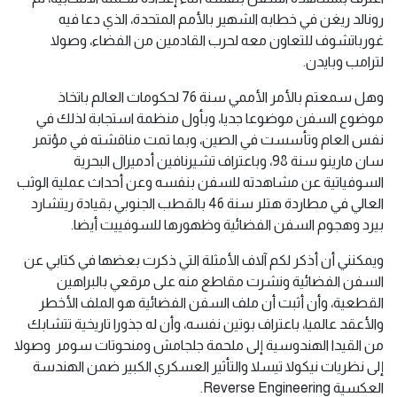
رونالد ريغن في خطابه الشهير بالأمم المتحدة، الذي دعا فيه
غورباتشوف للتعاون معه لحرب القادمين من الفضاء، وصولا
لترامب وبايدن.
وهل سمعتم بالأمر الأممي سنة 76 لحكومات العالم باتخاذ
موضوع السفن موضوعا جديا، وبأول منظمة استجابة لذلك في
نفس العام وتأسست في الصين، وبما تمت مناقشته في مؤتمر
سان مارينو سنة 98، وباعتراف تشيرنافين أدميرال البحرية
السوفياتية عن مشاهدته للسفن بنفسه وعن أحداث عملية الوثب
العالي في مطاردة هتلر سنة 46 بالقطب الجنوبي بقيادة ريتشارد
بيرد وهجوم السفن الفضائية وظهورها للسوفييت أيضا.
ويمكنني أن أذكر لكم آلاف الأمثلة التي ذكرت بعضها في كتابي عن
السفن الفضائية ونشرت مقاطع منه على مرقعي بالبراهين
القطعية، وأن أثبت أن ملف السفن الفضائية هو الملف الأخطر
والأعقد عالميا، باعتراف بوتين نفسه، وأن له جذورا تاريخية تتشابك
من القيدا الهندوسية إلى ملحمة جلجامش ومنحوتات سومر وصولا
إلى نظريات نيكولا تيسلا والتأثير العسكري الكبير ضمن الهندسة
العكسية Reverse Engineering.