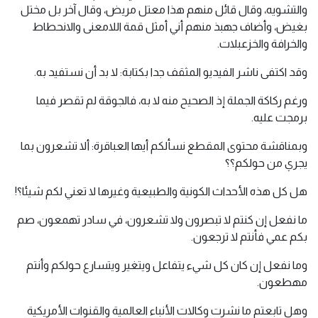
والتشويه، وقال قائل منهم هذا معتل مريض، وقال آخر بل مختل
بغيض، وأضاف جهبذ منهم أني أمثل قمة اللامعنى والانحطاط
والخرافة والخزعبلات.
وقد اكتفى ناشر الفيديو المثقف جدا بكتابة: لا بد أن نستفيد به.
ورغم ركاكة الجملة إذ الصحيح منه لا به، فالجوقة لم تقصر فيما
برمجت عليه.
وبمناقشة محتوى المقطع نسألكم أيها العباقرة: ألا تشعرون بما
يجري من حولكم؟؟
هل كل هذه الأحداث الكونية والطبيعية وغيرها لا تعني لكم شيئا؟!
ما نفعل إن كنتم لا تبصرون ولا تشعرون، في سادر تهمعون، صم
بكم عمي فأنتم لا ترجعون.
وما نفعل إن كان كل شيء يتفاعل ويتغير ويتسارع حولكم وأنتم
مهطعون.
وهل تابعتم ما نشرت وكالات الأنباء العالمية والقنوات الأمريكية