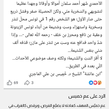
الرد على عم خميس
عم خميّس المهف، كعادته لا يضيّع الفرص، ويرقص كالغراب في