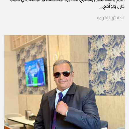
كان، ولا أقع
...
2
دقائق
للقراءة