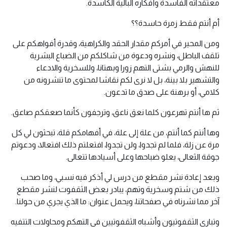
معتقداته الفاسدة وأفكاره البالية الكاسدة.
أم أنتم فقط زمرة حاسدة؟؟
ومن المحير في أمركم مقدار الحقد والكراهية، وقدرة أفواهكم على
تلقف الباطل، ونشره ودعوة من شاكلكم من الضباع البشرية
للنهش والرمي بشتى التهم زورا وبهتانا، وللسخرية والادعاء
والتشهير بلا بينة، بل لا نرى لكم نقاشا لمحتوى ما تنشرونه من
كلامي، أو برهنة على صدق ما تدعون.
ثم ها أنتم تهرعون كلما نعق ناعق، وترجفون كأنما صعقكم صاعق.
وها أنتم كما أنتم، من علة إلى علة، في أفهامكم قلة، تبحثون لي كل
مرة عن زلة، فلما لم تجدوا، ولن تجدوا، افتعلتم ذلك افتعالا، ودعوتم
جوقة الثعالى، يعلو ضباحها وعلى أسيادها تتعالى.
وبعد إعادة نشر مقطع من درس لي أذكر فيه نسبي، وما صحب
ذلك من شتم وسخرية وتهم، يبادر بعض الثقفوت لنشر مقطع
آخر مما نشرناه في صفحاتنا، ويحمل عنوان: ما الذي يجري من حولنا.
وتبارى الثقفوتيون وأشباه الثقفوتيين في التهكم ومحاولات التتفيه