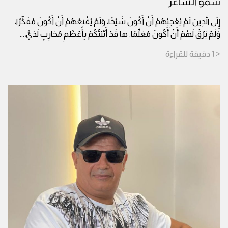
سمو الشاعر
إِلَى الَّذِينَ لَمْ يُعْجِبْهُمْ أَنْ أَكُونَ شَيْخًا، وَلَمْ يُقْنِعْهُمْ أَنْ أَكُونَ مُفَكِّرًا،
وَلَمْ يَرُقْ لَهُمْ أَنْ أَكُونَ مُعَلِّمًا. ها قَدْ أَتَيْتُكُمْ بِأَعْظَمِ مُحَارِبٍ لَدَيَّ،
...
< 1
دقيقة
للقراءة