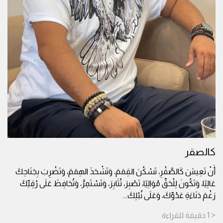
كالصقر
أَنْ تَعِيشَ كَالصَّقْرِ، تَسْكُنَ القِمَمَ، وَتَشْحَذَ الهِمَمَ، وَتَضْرِبَ بِجَنَاحِكَ
عَالِيًا، وَتَكُونَ لِلْحَقِّ مُوَالِيًا، تَصْبِرَ، تُثَابِرَ، وَتَسْتَمِرَّ، وَتُحَافِظَ عَلَى رُقِيِّكَ
رَغْمَ دَنَاءَةِ عَدُوِّكَ، وَعَلَى نُبْلِكَ
...
< 1
دقيقة
للقراءة