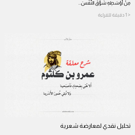
مِنْ أَوْسَطِهِ شَوَّقَ النَّفْسَ
...
< 1
دقيقة
للقراءة
تحليل نقدي لمعارضة شعرية