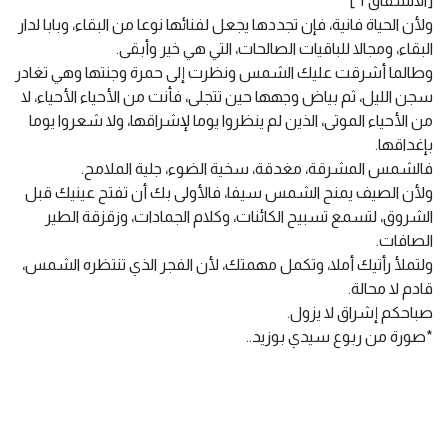
[الانشقاق ٦]
ولأن الحياة فانية، فإن تجددها يجعل لفنائها نوعا من البقاء، وبابا لدار
البقاء، ومجالا للباقيات الصالحات، التي هي خير وأبقى.
وطالما أشرقت عليك الشمس ونظرت إلى حمرة وجنتها وهي تغادر
سجن الليل، ثم بياض وجهها حين تتجلى، فأنت من الأحياء الأحياء، لا
من الأحياء الموتى، الذين لم ينظروا يوما لإشراقها، ولا شعروا يوما
بإغداقها.
فالشمس المشرقة، مغدقة، سخية الضوء، جلية الملامح.
ولأن الصيف يمنح الشمس سيفا، فالأولى بك أن تفتح عينيك قبل
الشروق، لتسمع تسبيح الكائنات، وكلام الجمادات، وزقزقة الطير
الصافات.
ولتملأ رأتيك أملا، وتكمل مهمتك، لأن الفجر الذي تنتظره الشمس،
قادم لا محالة.
صباحكم إشراق لا يزول.
*صورة من ربوع سيدي بوزيد..