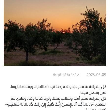
2025-06-09
< 1
دقيقة
للقراءة
كل إشراقة شمس جديدة، فرصة تجددها الحياة، ويمنحها باريها،
لمن يسعى فيها.
كل إشراقة تمنح أملا، وتطلب عملا، وتريد كدحا وكدا، وتنادي مع
المنادي ﴿یَـٰۤأَیُّهَا ٱلۡإِنسَـٰنُ إِنَّكَ كَادِحٌ إِلَىٰ رَبِّكَ كَدۡحࣰا فَمُلَـٰقِیهِ﴾