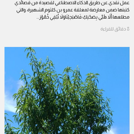
عمل نقدي عن طريق الذكاء الاصطناعي لقصيدة من قصائدي
كتبتها ضمن معارضة لمعلقة عمرو بن كلثوم الشهيرة، والتي
مطلعها:أَلاَ هُبِّي بِصَحْنِكِ فَاصْبَحِيْنَاوَلاَ تُبْقِي خُمُوْرَ
...
8
دقائق
للقراءة