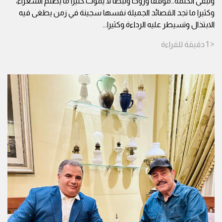
وتبقى الكلمة…موقفا وروحا ونبضا لا يموت.كثيرا ما يُظلم الشعراء،
وكثيرا ما تجد القصائد الجميلة نفسها سجينة في زمن يطغى فيه
الابتذال وتسيطر عليه الرداءة.وكثيرا
...
< 1
دقيقة
للقراءة