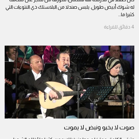
له شوك أبيض طويل. يلبس صندلا من البلاستك ذي النتوءات التي
كثيرا ما
...
4
دقائق
للقراءة
صوت لا يخبو ونبض لا يموت