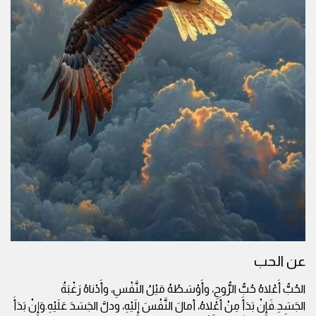
عن الحب
الحُبُّ أَعْلاهُ حُبُّ الرُّوحِ، وأَوْسَطُهُ مَيْلُ النَّفْسِ، وأَدْناهُ رَغْبَةُ
الجَسَدِ.فَإِنْ بَدَأَ مِنْ أَعْلاهُ، أمالَ النَّفْسَ إِلَيْهِ، ودلَّ الجَسَدَ عَلَيْهِ.وَإِنْ بَدَأَ