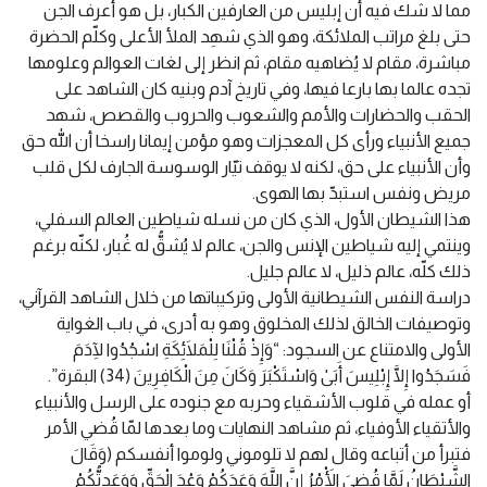
مما لا شك فيه أن إبليس من العارفين الكبار، بل هو أعرف الجن
حتى بلغ مراتب الملائكة، وهو الذي شهِد الملأ الأعلى وكلّم الحضرة
مباشرة، مقام لا يُضاهيه مقام، ثم انظر إلى لغات العوالم وعلومها
تجده عالما بها بارعا فيها، وفي تاريخ آدم وبنيه كان الشاهد على
الحقب والحضارات والأمم والشعوب والحروب والقصص، شهد
جميع الأنبياء ورأى كل المعجزات وهو مؤمن إيمانا راسخا أن الله حق
وأن الأنبياء على حق، لكنه لا يوقف تيّار الوسوسة الجارف لكل قلب
مريض ونفس استبدّ بها الهوى.
هذا الشيطان الأول، الذي كان من نسله شياطين العالم السفلي،
وينتمي إليه شياطين الإنس والجن، عالم لا يُشقُّ له غُبار، لكنّه برغم
ذلك كلّه، عالم ذليل، لا عالم جليل.
دراسة النفس الشيطانية الأولى وتركيباتها من خلال الشاهد القرآني،
وتوصيفات الخالق لذلك المخلوق وهو به أدرى، في باب الغواية
الأولى والامتناع عن السجود: “وَإِذْ قُلْنَا لِلْمَلَائِكَةِ اسْجُدُوا لِآدَمَ
فَسَجَدُوا إِلَّا إِبْلِيسَ أَبَىٰ وَاسْتَكْبَرَ وَكَانَ مِنَ الْكَافِرِينَ (34) البقرة”.
أو عمله في قلوب الأشقياء وحربه مع جنوده على الرسل والأنبياء
والأتقياء الأوفياء، ثم مشاهد النهايات وما بعدها لمّا قُضي الأمر
فتبرأ من أتباعه وقال لهم لا تلوموني ولوموا أنفسكم (وَقَالَ
الشَّيْطَانُ لَمَّا قُضِيَ الْأَمْرُ إِنَّ اللَّهَ وَعَدَكُمْ وَعْدَ الْحَقِّ وَوَعَدتُّكُمْ