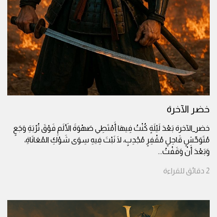
خضر الآخرة
خضر_الآخرة بَعْدَ لَيْلَةٍ كُنْتُ فِيهَا أَمْتَطِي صَهْوَةَ الأَلَمِ فَوْقَ تُرْبَةِ وَجَعٍ
مُتَوَحِّشٍ قَاحِلٍ مُقْفِرٍ مُجْدِبٍ، لَا نَبْتَ فِيهِ سِوَى شَوْكِ المُعَانَاةِ،
وَبَعْدَ أَنْ وَقَفْتُ
...
2
دقائق
للقراءة