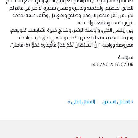
صحابه رحمه، ولم يكن له تواضع العارفين الحق، ولم يخضع بالتسليم
للخالق العظيم، ولحكمته وتدبيره وحسن تقديره. لا خير في عالم لم
يكن من ثمر علمه بناء وخير وصلاح ونفع، بل وظّف علمه لخدمة
غرور نفسه وطمعه وأحقاده.
بين إبليس الجني، وأبالسة البشر، وشائج كبيرة، تشابهت قلوبهم،
وحربنا عليهم جميعا بالعلم والأدب ومنهاج الحق حرب واحدة
مفروضة وواجبة: “إِنَّ الشَّيْطَانَ لَكُمْ عَدُوٌّ فَاتَّخِذُوهُ عَدُوًّا (6) فاطر”.
سوسة
«
المقال السابق
المقال التالي
»