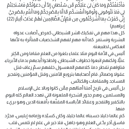
فَأَخْلَفْتُكُمْ وَمَا كَانَ لِيَ عَلَيْكُم مِّن سُلْطَانٍ إِلَّا أَن دَعَوْتُكُمْ فَاسْتَجَبْتُمْ
لِي فَلَا تَلُومُونِي وَلُومُوا أَنفُسَكُم مَّا أَنَا بِمُصْرِخِكُمْ وَمَا أَنتُم بِمُصْرِخِيَّ
إِنِّي كَفَرْتُ بِمَا أَشْرَكْتُمُونِ مِن قَبْلُإِنَّ الظَّالِمِينَ لَهُمْ عَذَابٌ أَلِيمٌ (22)
إبراهيم)
كل هذا مهم في تفكيك الشر الشيطاني كمرض أصابت عدواه
البشرية وتستمر. كما أنه مهم لفهم الشخصيات المتأثرة به لأنها
انعكاس لطبيعته.
أليس في الأمة اليوم مثلا علماء بلغوا من العلم مقاما ومن الكِبَر
عتيًّا، ولكنهم اتبعوا خطوات الشيطان، ولطخوا أيديهم بدماء الأبرياء،
فتاواهم تقطر دما، كلامهم المعسول خلفهم سمّ زعاف قتل
عقولا وضمائر، قام أصحابها بترويع الآمنين وقتل المؤمنين وتفجير
المساجد والمقامات والكنائس.
بل أليس في تاريخ أمتنا أمثالهم مِمَّن كانوا وبالا على الإسلام
والمسلمين، وهم جذور الشجرة الملعونة التي تهدد العالم كله اليوم،
بالتكفير والتفجير وعقائد الأبالسة المقنّعة بأقعنة الدين وهو بريء
منها.
كم عالما ذليلا حسبناه عالما جليلا، وكان كسيّده وإمامه إبليس، مجرّد
فاسق آخر يدّعي العلم وهو جاهل، فلا خير في علم لم تلمس قلب