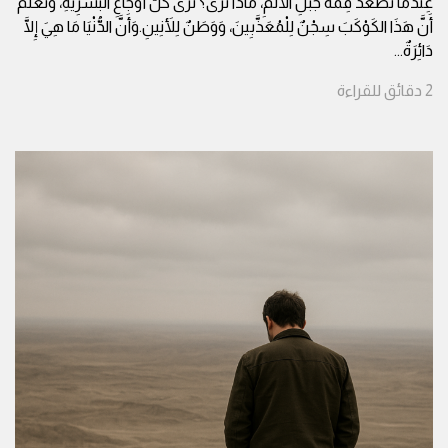
عِنْدَمَا تَصْعَدُ قِمَّةَ جَبَلِ الألَمِ، مَاذَا تَرَى؟ تَرَى كُلَّ أَوْجَاعِ البَشَرِيَّةِ، وَتَعْلَمُ
أَنَّ هَذَا الكَوْكَبَ سِجْنٌ لِلْمُعَذَّبِينَ، وَوَطَنٌ لِلأَنِينِ.وَأَنَّ الدُّنْيَا مَا هِيَ إِلَّا
دَائِرَةٌ
...
2
دقائق
للقراءة