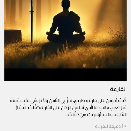
القارعة
كُنتُ أَجلِسُ عَلَى قَارِعَةِ طَرِيقٍ، يَمرُّ بِي النَّاسُ وَلَا يَرَونَنِي.مَرَّت غَيْمَةٌ
غَيرَ بَعِيدٍ، قَالَت: مَا الَّذِي يُجلِسُ الرَّجُلَ عَلَى القَارِعَةِ؟قُلتُ: انْتِظَارُ
القَارِعَةِ.قَالَت: أَوَقَرِيبٌ هِيَ؟!قُلتُ:
...
< 1
دقيقة
للقراءة