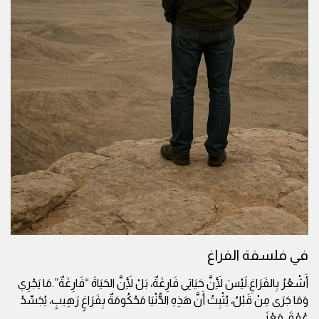
في فلسفة الفراغ
أَشْعُرُ بِالفَرَاغِ.لَيْسَ لِأَنَّ حَيَاتِي فَارِغَةٌ، بَلْ لِأَنَّ الحَيَاةَ “فَارِغَةٌ”.مَا يَجْرِي
وَمَا جَرَى مِنْ قَبْلُ، يُثْبِتُ أَنَّ هَذِهِ الدُّنْيَا مَحْكُومَةٌ بِفَرَاغٍ رَهِيبٍ، يُجَسِّدُ
عُمْقَ مَعْنَى
...