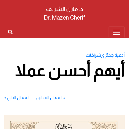
د. مازن الشريف
Dr. Mazen Cherif
أدعية حِكمٌ وإشراقات
أيهم أحسن عملا
«
المقال السابق
المقال التالي
»