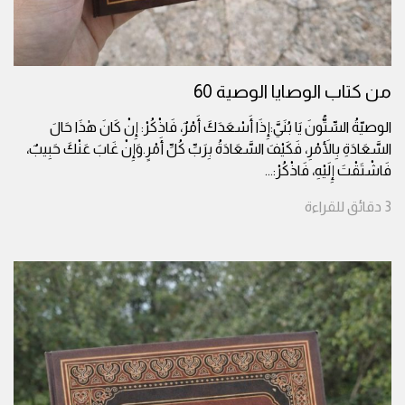
من كتاب الوصايا الوصية 60
الوصيّةُ السِّتُّونَ يَا بُنَيَّ:إِذَا أَسْعَدَكَ أَمْرٌ، فَاذْكُرْ: إِنْ كَانَ هٰذَا حَالَ
السَّعَادَةِ بِالأَمْرِ، فَكَيْفَ السَّعَادَةُ بِرَبِّ كُلِّ أَمْرٍ.وَإِنْ غَابَ عَنْكَ حَبِيبٌ،
فَاشْتَقْتَ إِلَيْهِ، فَاذْكُرْ:
...
3
دقائق
للقراءة