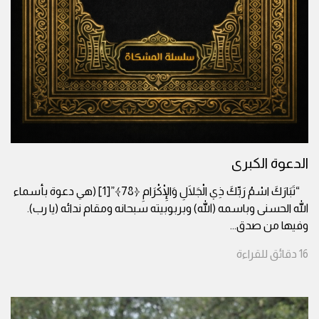
الدعوة الكبرى
“تَبَارَكَ اسْمُ رَبِّكَ ذِي الْجَلَالِ وَالْإِكْرَامِ ﴿78﴾”[1] (هي دعوة بأسماء
الله الحسنى وباسمه (الله) وبربوبيته سبحانه ومقام ندائه (يا رب).
وفيها من صدق
...
16
دقائق
للقراءة