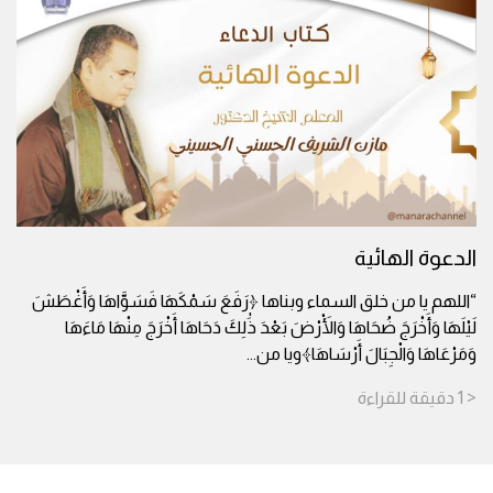
الدعوة الهائية
“اللهم يا من خلق السماء وبناها ﴿رَفَعَ سَمْكَهَا فَسَوَّاهَا وَأَغْطَشَ
لَيْلَهَا وَأَخْرَجَ ضُحَاهَا وَالْأَرْضَ بَعْدَ ذَٰلِكَ دَحَاهَا أَخْرَجَ مِنْهَا مَاءَهَا
وَمَرْعَاهَا وَالْجِبَالَ أَرْسَاهَا﴾ويا من
...
< 1
دقيقة
للقراءة