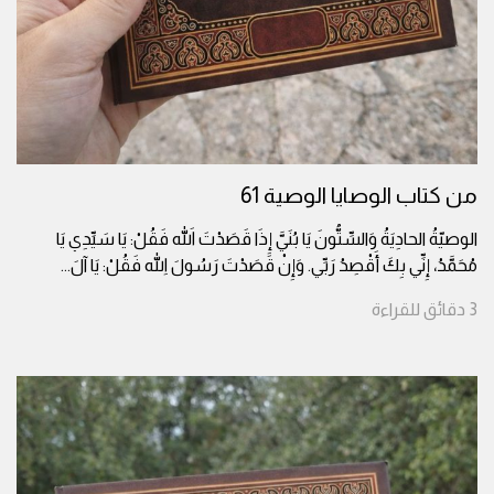
من كتاب الوصايا الوصية 61
الوصيّةُ الحادِيَةُ وَالسِّتُّونَ يَا بُنَيَّ إِذَا قَصَدْتَ اللهَ فَقُلْ: يَا سَيِّدِي يَا
مُحَمَّدُ، إِنِّي بِكَ أَقْصِدُ رَبِّي. وَإِنْ قَصَدْتَ رَسُولَ اللهِ فَقُلْ: يَا آلَ
...
3
دقائق
للقراءة