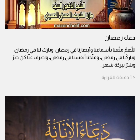
دعاء رمضان
اللّهمّ متّعنا بأسماعنا وأبصارنا في رمضان، وبارك لنا في رمضان،
وباركْنا في رمضان، وملّكنا أنفسنا في رمضان، واصرف عنّا كلّ ضرّ
وشرّ ببركة شهر
...
< 1
دقيقة
للقراءة