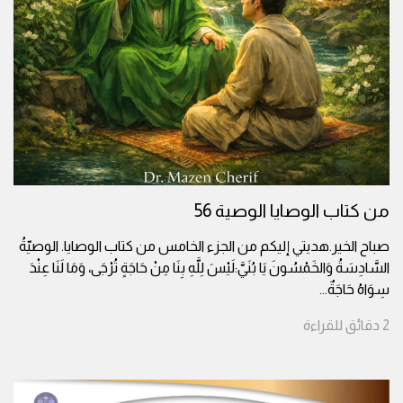
من كتاب الوصايا الوصية 56
صباح الخير.هديتي إليكم من الجزء الخامس من كتاب الوصايا. الوصيّةُ
السَّادِسَةُ وَالخَمْسُونَ يَا بُنَيَّ:لَيْسَ لِلَّهِ بِنَا مِنْ حَاجَةٍ تُرْجَى، وَمَا لَنَا عِنْدَ
سِوَاهُ حَاجَةٌ
...
2
دقائق
للقراءة