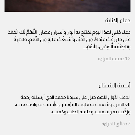
دعاء الانابة
دعاء قلبي لهذا اليوم.نفتتح به أنوار وأسرار رمضان. اللَّهُمَّ لَكَ الْحَمْدُ
عَلَى مَا رَزَقْتَ عَبْدَكَ مِنَ الْخَيْرِ، وَأَسْبَغْتَ عَلَيْهِ مِنَ النِّعَمِ، ظَاهِرَةً
وَبَاطِنَةً.فَأَلْهِمْنِي، اللَّهُمَّ،
...
< 1
دقيقة
للقراءة
أدعية الشفاء
الدعاء الأول اللهم صل على سيدنا محمد الذي أرسلته رحمة
للعالمين، وشفيت به قلوب المؤمنين، وأحييت به واصطفيت،
وزكّيت به وشفيت، وعلمته الطب وكفيت،
...
2
دقائق
للقراءة