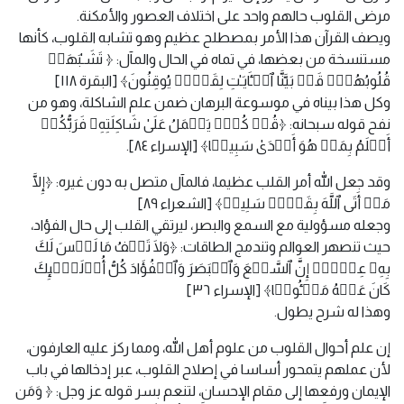
مرضى القلوب حالهم واحد على اختلاف العصور والأمكنة.
ويصف القرآن هذا الأمر بمصطلح عظيم وهو تشابه القلوب، كأنها
مستنسخة من بعضها، في تماه في الحال والمآل: ﴿ تَشَـٰبَهَتۡ
قُلُوبُهُمۡۗ قَدۡ بَیَّنَّا ٱلۡـَٔایَـٰتِ لِقَوۡمࣲ یُوقِنُونَ﴾ [البقرة ١١٨]
وكل هذا بيناه في موسوعة البرهان ضمن علم الشاكلة، وهو من
نفح قوله سبحانه: ﴿قُلۡ كُلࣱّ یَعۡمَلُ عَلَىٰ شَاكِلَتِهِۦ فَرَبُّكُمۡ
أَعۡلَمُ بِمَنۡ هُوَ أَهۡدَىٰ سَبِیلࣰا﴾ [الإسراء ٨٤].
وقد جعل الله أمر القلب عظيما، فالمآل متصل به دون غيره: ﴿إِلَّا
مَنۡ أَتَى ٱللَّهَ بِقَلۡبࣲ سَلِیمࣲ﴾ [الشعراء ٨٩]
وجعله مسؤولية مع السمع والبصر، ليرتقي القلب إلى حال الفؤاد،
حيث تنصهر العوالم وتندمج الطاقات: ﴿وَلَا تَقۡفُ مَا لَیۡسَ لَكَ
بِهِۦ عِلۡمٌۚ إِنَّ ٱلسَّمۡعَ وَٱلۡبَصَرَ وَٱلۡفُؤَادَ كُلُّ أُو۟لَـٰۤىِٕكَ
كَانَ عَنۡهُ مَسۡـُٔولࣰا﴾ [الإسراء ٣٦]
وهذا له شرح يطول.
إن علم أحوال القلوب من علوم أهل الله، ومما ركز عليه العارفون،
لأن عملهم يتمحور أساسا في إصلاح القلوب، عبر إدخالها في باب
الإيمان ورفعها إلى مقام الإحسان، لتنعم بسر قوله عز وجل: ﴿ وَمَن