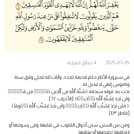
2025-07-05
4
دقائق
للقراءة
في سيرورة الأيام حكم قديمة تتجدد، وآيات لله تنجلي وفق سنة
وناموس إلهي لا تبديل له.
تحت بند قوله سبحانه:﴿سُنَّةَ ٱللَّهِ فِی ٱلَّذِینَ خَلَوۡا۟ مِن قَبۡلُۖ
وَلَن تَجِدَ لِسُنَّةِ ٱللَّهِ تَبۡدِیلࣰا﴾ [الأحزاب ٦٢]
﴿ فَلَن تَجِدَ لِسُنَّتِ ٱللَّهِ تَبۡدِیلࣰاۖ وَلَن تَجِدَ لِسُنَّتِ ٱللَّهِ تَحۡوِیلًا﴾
[فاطر ٤٣]
ومن بين السنن، سنن أحوال القلوب، في تقلبها، وفي رسوخها أو
ارتجافها، إخلاصها أو نفاقها.