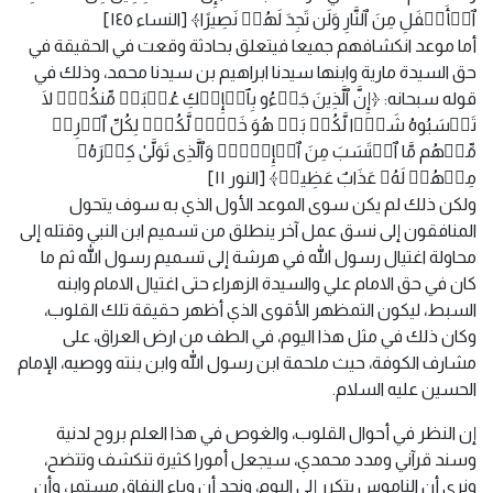
ٱلۡأَسۡفَلِ مِنَ ٱلنَّارِ وَلَن تَجِدَ لَهُمۡ نَصِیرًا﴾ [النساء ١٤٥]
أما موعد انكشافهم جميعا فيتعلق بحادثة وقعت في الحقيقة في
حق السيدة مارية وابنها سيدنا ابراهيم بن سيدنا محمد، وذلك في
قوله سبحانه: ﴿إِنَّ ٱلَّذِینَ جَاۤءُو بِٱلۡإِفۡكِ عُصۡبَةࣱ مِّنكُمۡۚ لَا
تَحۡسَبُوهُ شَرࣰّا لَّكُمۖ بَلۡ هُوَ خَیۡرࣱ لَّكُمۡۚ لِكُلِّ ٱمۡرِئࣲ
مِّنۡهُم مَّا ٱكۡتَسَبَ مِنَ ٱلۡإِثۡمِۚ وَٱلَّذِی تَوَلَّىٰ كِبۡرَهُۥ
مِنۡهُمۡ لَهُۥ عَذَابٌ عَظِیمࣱ﴾ [النور ١١]
ولكن ذلك لم يكن سوى الموعد الأول الذي به سوف يتحول
المنافقون إلى نسق عمل آخر ينطلق من تسميم ابن النبي وقتله إلى
محاولة اغتيال رسول الله في هرشة إلى تسميم رسول الله ثم ما
كان في حق الامام علي والسيدة الزهراء حتى اغتيال الامام وابنه
السبط، ليكون التمظهر الأقوى الذي أظهر حقيقة تلك القلوب،
وكان ذلك في مثل هذا اليوم، في الطف من ارض العراق، على
مشارف الكوفة، حيث ملحمة ابن رسول الله وابن بنته ووصيه، الإمام
الحسين عليه السلام.
إن النظر في أحوال القلوب، والغوص في هذا العلم بروح لدنية
وسند قرآني ومدد محمدي، سيجعل أمورا كثيرة تنكشف وتتضح،
ونرى أن الناموس يتكرر إلى اليوم، ونجد أن وباء النفاق مستمر، وأن