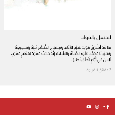
لنحتفل بالمولد
هَا قَدْ أَشْرَقَ مَوْلِدُ سَيِّدِ الأَنَامِ، وَمِصْبَاحِ الظَّلَامِ، نَبِيِّنَا وَشَفِيعِنَا
وَسَيِّدِنَا مُحَمَّدٍ عَلَيْهِ الصَّلَاةُ وَالسَّلَامُ.إِنَّهُ حَدَثٌ مُفْرَدٌ لِمَقَامٍ مُفْرَدٍ،
لَيْسَ فِي أَيَّامِ الْخَلْقِ نَظِيرٌ
...
2
دقائق
للقراءة