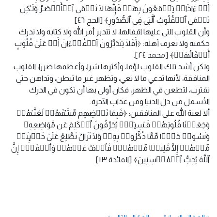
أَوۡ ءَاذَانࣱ یَسۡمَعُونَ بِهَاۖ فَإِنَّهَا لَا تَعۡمَى ٱلۡأَبۡصَـٰرُ وَلَـٰكِن
تَعۡمَى ٱلۡقُلُوبُ ٱلَّتِی فِی ٱلصُّدُورِ﴾ [الحج ٤٦]
وأن القلوب التي عليها اقفالها، لا تتدبر أمر الله ولا كتابه ولا تدرك
حكمته ولا تعرف أهله: ﴿أَفَلَا یَتَدَبَّرُونَ ٱلۡقُرۡءَانَ أَمۡ عَلَىٰ قُلُوبٍ
أَقۡفَالُهَاۤ﴾ [محمد ٢٤].
ولكن أشد تلك القلوب لؤما، وأكثرها شرا، وأعظمها ضررا، القلوب
المنافقة، لأنها تدعي ما لا تعي، وتظهر غير ما تبطن، وتداهن حتى
تقترب، لتطعن في الظهر، فكان أولى بها أن تكون في الدرك
الأسفل من ذل الدنيا ومن عذاب الآخرة.
ألا لعنة الله على المنافقين: ﴿فَبِمَا نَقۡضِهِم مِّیثَـٰقَهُمۡ لَعَنَّـٰهُمۡ
وَجَعَلۡنَا قُلُوبَهُمۡ قَـٰسِیَةࣰۖ یُحَرِّفُونَ ٱلۡكَلِمَ عَن مَّوَاضِعِهِۦ
وَنَسُوا۟ حَظࣰّا مِّمَّا ذُكِّرُوا۟ بِهِۦۚ وَلَا تَزَالُ تَطَّلِعُ عَلَىٰ خَاۤىِٕنَةࣲ
مِّنۡهُمۡ إِلَّا قَلِیلࣰا مِّنۡهُمۡۖ فَٱعۡفُ عَنۡهُمۡ وَٱصۡفَحۡۚ إِنَّ
ٱللَّهَ یُحِبُّ ٱلۡمُحۡسِنِینَ﴾ [المائدة ١٣]