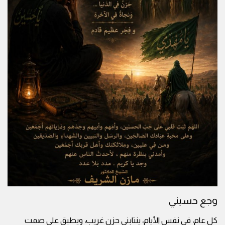
وجع حسيني
كل عام، في نفس الأيام، ينتابني حزن غريب، ويطبق علي صمت