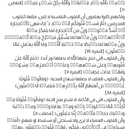
یُؤۡمِنۢ بِٱللَّهِ یَهۡدِ قَلۡبَهُۥۚ وَٱللَّهُ بِكُلِّ شَیۡءٍ عَلِیمࣱ﴾ [التغابن
١١]
ولكنهم كانوا يعلمون أن القلوب القاسية لا تلين، مثلها كقلوب
المجرمين:﴿ثُمَّ قَسَتۡ قُلُوبُكُم مِّنۢ بَعۡدِ ذَ ٰ⁠لِكَ فَهِیَ كَٱلۡحِجَارَةِ
أَوۡ أَشَدُّ قَسۡوَةࣰۚ وَإِنَّ مِنَ ٱلۡحِجَارَةِ لَمَا یَتَفَجَّرُ مِنۡهُ
ٱلۡأَنۡهَـٰرُۚ وَإِنَّ مِنۡهَا لَمَا یَشَّقَّقُ فَیَخۡرُجُ مِنۡهُ ٱلۡمَاۤءُۚ
وَإِنَّ مِنۡهَا لَمَا یَهۡبِطُ مِنۡ خَشۡیَةِ ٱللَّهِۗ وَمَا ٱللَّهُ بِغَـٰفِلٍ عَمَّا
تَعۡمَلُونَ﴾ [البقرة ٧٤]
وأن القلوب التي ختم عليها الله لا يصلها نور أبدا: ﴿خَتَمَ ٱللَّهُ عَلَىٰ
قُلُوبِهِمۡ وَعَلَىٰ سَمۡعِهِمۡۖ وَعَلَىٰۤ أَبۡصَـٰرِهِمۡ غِشَـٰوَةࣱۖ
وَلَهُمۡ عَذَابٌ عَظِیمࣱ﴾ [البقرة ٧]
وأن القلوب الغلف لا يصلها شعاع المحبة: ﴿وَقَالُوا۟ قُلُوبُنَا
غُلۡفُۢۚ بَل لَّعَنَهُمُ ٱللَّهُ بِكُفۡرِهِمۡ فَقَلِیلࣰا مَّا یُؤۡمِنُونَ﴾
[البقرة ٨٨]
وأن القلوب التي في الأكنة، لا تشم نفح الجنة:﴿وَقَالُوا۟ قُلُوبُنَا فِیۤ
أَكِنَّةࣲ مِّمَّا تَدۡعُونَاۤ إِلَیۡهِ وَفِیۤ ءَاذَانِنَا وَقۡرࣱ وَمِنۢ بَیۡنِنَا
وَبَیۡنِكَ حِجَابࣱ فَٱعۡمَلۡ إِنَّنَا عَـٰمِلُونَ﴾ [فصلت ٥]
وأن القلوب العمياء لا ترى ولا تستجلي أو تستنبط او تفهم:﴿أَفَلَمۡ
یَسِیرُوا۟ فِی ٱلۡأَرۡضِ فَتَكُونَ لَهُمۡ قُلُوبࣱ یَعۡقِلُونَ بِهَاۤ