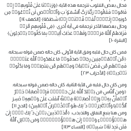
فحال بعض القلوب تترجمه هذه الآية:﴿وَرَبَطۡنَا عَلَىٰ قُلُوبِهِمۡ إِذۡ
قَامُوا۟ فَقَالُوا۟ رَبُّنَا رَبُّ ٱلسَّمَـٰوَ ٰ⁠تِ وَٱلۡأَرۡضِ لَن نَّدۡعُوَا۟ مِن
دُونِهِۦۤ إِلَـٰهࣰاۖ لَّقَدۡ قُلۡنَاۤ إِذࣰا شَطَطًا﴾ [الكهف ١٤]
وحال بعضها الآخر ترجمانه في آية أخرى: ﴿فِی قُلُوبِهِم مَّرَضࣱ
فَزَادَهُمُ ٱللَّهُ مَرَضࣰاۖ وَلَهُمۡ عَذَابٌ أَلِیمُۢ بِمَا كَانُوا۟ یَكۡذِبُونَ﴾
[البقرة ١٠]
فمن كان حال قلبه وفق الآية الأولى، كان حاله ضمن قوله سبحانه:
﴿مِّنَ ٱلۡمُؤۡمِنِینَ رِجَالࣱ صَدَقُوا۟ مَا عَـٰهَدُوا۟ ٱللَّهَ عَلَیۡهِۖ
فَمِنۡهُم مَّن قَضَىٰ نَحۡبَهُۥ وَمِنۡهُم مَّن یَنتَظِرُۖ وَمَا بَدَّلُوا۟
تَبۡدِیلࣰا﴾ [الأحزاب ٢٣]
ومن كان حال قلبه في الآية الثانية، كان حاله ضمن قوله سبحانه:
﴿وَمِنَ ٱلنَّاسِ مَن یَعۡبُدُ ٱللَّهَ عَلَىٰ حَرۡفࣲۖ فَإِنۡ أَصَابَهُۥ خَیۡرٌ
ٱطۡمَأَنَّ بِهِۦۖ وَإِنۡ أَصَابَتۡهُ فِتۡنَةٌ ٱنقَلَبَ عَلَىٰ وَجۡهِهِۦ خَسِرَ
ٱلدُّنۡیَا وَٱلۡـَٔاخِرَةَۚ ذَ ٰ⁠لِكَ هُوَ ٱلۡخُسۡرَانُ ٱلۡمُبِینُ﴾ [الحج ١١]
ومن هنا ينبع النفاق، والتذبذب: ﴿مُّذَبۡذَبِینَ بَیۡنَ ذَ ٰ⁠لِكَ لَاۤ إِلَىٰ
هَـٰۤؤُلَاۤءِ وَلَاۤ إِلَىٰ هَـٰۤؤُلَاۤءِۚ وَمَن یُضۡلِلِ ٱللَّهُ
فَلَن تَجِدَ لَهُۥ سَبِیلࣰا﴾ [النساء ١٤٣]