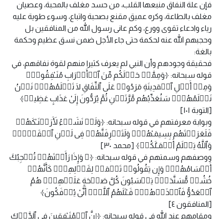
فإن علة النفاق منبعها القلب، من حسد مغلف بالمحبة، وعصيان
مغلف بالطاعة، وكره عميق مقنع بصحبة واتباع، وسوء طوية عليه
رياء وادعاء تقوى وورع، وكم عانى رسول الله من المنافقين بل
وحجبهم الله عنه لحكمة حتى جاء الأجل ضمن نسق عظيم وحكمة
بالغة:
فحقيقة وجودهم وأن النبي لم يعرف كثيرا منهم لقوة نفاقهم، في
قوله سبحانه: ﴿وَمِمَّنۡ حَوۡلَكُم مِّنَ ٱلۡأَعۡرَابِ مُنَـٰفِقُونَۖ
وَمِنۡ أَهۡلِ ٱلۡمَدِینَةِ مَرَدُوا۟ عَلَى ٱلنِّفَاقِ لَا تَعۡلَمُهُمۡۖ نَحۡنُ
نَعۡلَمُهُمۡۚ سَنُعَذِّبُهُم مَّرَّتَیۡنِ ثُمَّ یُرَدُّونَ إِلَىٰ عَذَابٍ عَظِیمࣲ﴾
[التوبة ١٠١]
وبوابة معرفتهم في قوله سبحانه: ﴿وَلَوۡ نَشَاۤءُ لَأَرَیۡنَـٰكَهُمۡ
فَلَعَرَفۡتَهُم بِسِیمَـٰهُمۡۚ وَلَتَعۡرِفَنَّهُمۡ فِی لَحۡنِ ٱلۡقَوۡلِۚ
وَٱللَّهُ یَعۡلَمُ أَعۡمَـٰلَكُمۡ﴾ [محمد ٣٠]
ووصفهم وسمتهم في قوله سبحانه: ﴿۞ وَإِذَا رَأَیۡتَهُمۡ تُعۡجِبُكَ
أَجۡسَامُهُمۡۖ وَإِن یَقُولُوا۟ تَسۡمَعۡ لِقَوۡلِهِمۡۖ كَأَنَّهُمۡ
خُشُبࣱ مُّسَنَّدَةࣱۖ یَحۡسَبُونَ كُلَّ صَیۡحَةٍ عَلَیۡهِمۡۚ هُمُ
ٱلۡعَدُوُّ فَٱحۡذَرۡهُمۡۚ قَـٰتَلَهُمُ ٱللَّهُۖ أَنَّىٰ یُؤۡفَكُونَ﴾
[المنافقون ٤]
ومقامهم عند الله في قوله سبحانه: ﴿إِنَّ ٱلۡمُنَـٰفِقِینَ فِی ٱلدَّرۡكِ