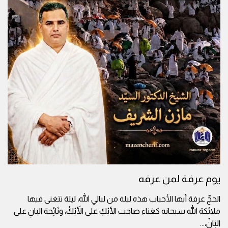
يوم عرفة لمن عرفه
الحجّ عرفة أيها الأحباب هذه ليلة من ليالي الله، ليلة تتغنى فيها
ملائكة الله سبحانه كغناء صاحب الأيْكِ على الأَيْكْ، ونَائِحة البانِ على
البَانْ،
...