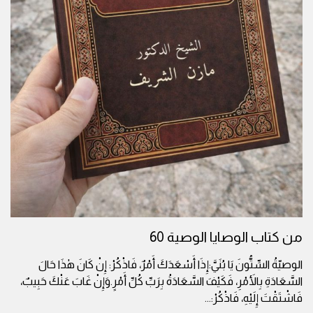
من كتاب الوصايا الوصية 60
الوصيّةُ السِّتُّونَ يَا بُنَيَّ:إِذَا أَسْعَدَكَ أَمْرٌ، فَاذْكُرْ: إِنْ كَانَ هٰذَا حَالَ
السَّعَادَةِ بِالأَمْرِ، فَكَيْفَ السَّعَادَةُ بِرَبِّ كُلِّ أَمْرٍ.وَإِنْ غَابَ عَنْكَ حَبِيبٌ،
فَاشْتَقْتَ إِلَيْهِ، فَاذْكُرْ:
...