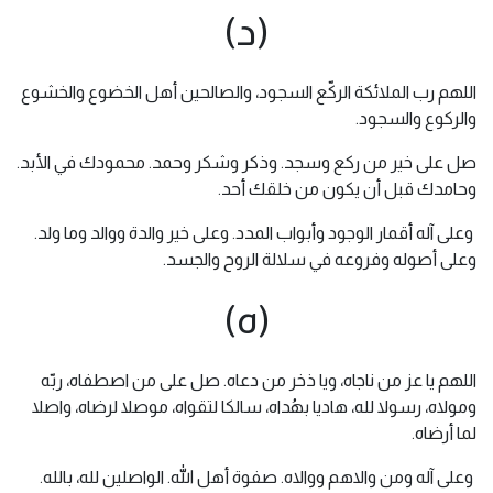
(د)
اللهم رب الملائكة الركّع السجود، والصالحين أهل الخضوع والخشوع
والركوع والسجود.
صل على خير من ركع وسجد. وذكر وشكر وحمد. محمودك في الأبد.
وحامدك قبل أن يكون من خلقك أحد.
وعلى آله أقمار الوجود وأبواب المدد. وعلى خير والدة ووالد وما ولد.
وعلى أصوله وفروعه في سلالة الروح والجسد.
(ه)
اللهم يا عز من ناجاه، ويا ذخر من دعاه. صل على من اصطفاه، ربّه
ومولاه، رسولا لله، هاديا بهُداه، سالكا لتقواه، موصلا لرضاه، واصلا
لما أرضاه.
وعلى آله ومن والاهم ووالاه. صفوة أهل الله. الواصلين لله، بالله.