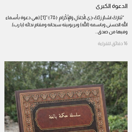
الدعوة الكبرى
“تَبَارَكَ اسْمُ رَبِّكَ ذِي الْجَلَالِ وَالْإِكْرَامِ ﴿78﴾”[1] (هي دعوة بأسماء
الله الحسنى وباسمه (الله) وبربوبيته سبحانه ومقام ندائه (يا رب).
وفيها من صدق
...
16
دقائق
للقراءة