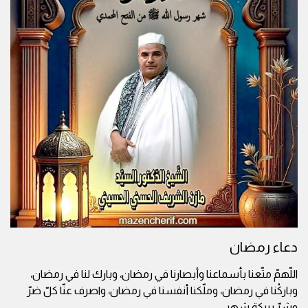
دعاء رمضان
اللّهمّ متّعنا بأسماعنا وأبصارنا في رمضان، وبارك لنا في رمضان،
وباركْنا في رمضان، وملّكنا أنفسنا في رمضان، واصرف عنّا كلّ ضرّ
وشرّ ببركة شهر
...