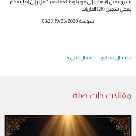
بشروه قبل الذهاب إلى قوم لوط لعقابهم. ” فَرَاغَ إِلَىٰ أَهْلِهِ فَجَاءَ
بِعِجْلٍ سَمِينٍ (26) الذاريات.
سوسة 19/05/2020 03:23
«
المقال السابق
المقال التالي
»
مقالات ذات صلة