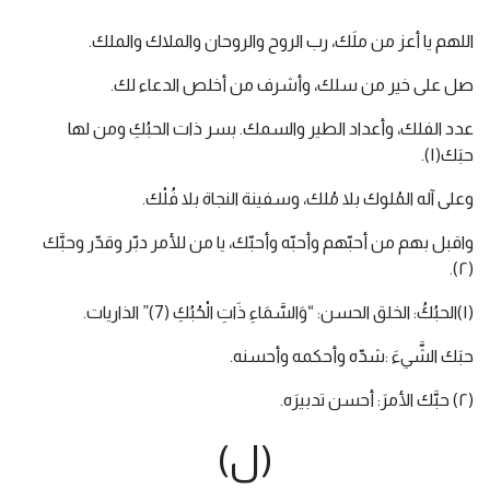
اللهم يا أعز من ملَك، رب الروح والروحان والملاك والملك.
صل على خير من سلك، وأشرف من أخلص الدعاء لك.
عدد الفلك، وأعداد الطير والسمك. بسر ذات الحبُكِ ومن لها
حبَك(١).
وعلى آله المُلوك بلا مُلك، وسفينة النجاة بلا فُلْك.
واقبل بهم من أحبّهم وأحبّه وأحبّك، يا من للأمر دبّر وقدّر وحبَّك
(٢).
(١)الحبُكُ: الخلق الحسن: “وَالسَّمَاءِ ذَاتِ الْحُبُكِ (7)” الذاريات.
حبَك الشَّيءَ :شدّه وأحكمه وأحسنه.
(٢) حبَّك الأمرَ: أحسن تدبيرَه.
(ل)