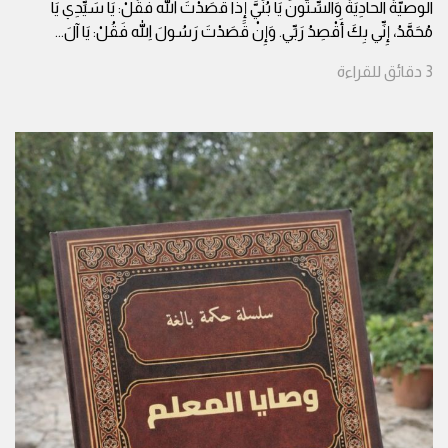
الوصيّةُ الحادِيَةُ وَالسِّتُّونَ يَا بُنَيَّ إِذَا قَصَدْتَ اللهَ فَقُلْ: يَا سَيِّدِي يَا
مُحَمَّدُ، إِنِّي بِكَ أَقْصِدُ رَبِّي. وَإِنْ قَصَدْتَ رَسُولَ اللهِ فَقُلْ: يَا آلَ
...
3
دقائق
للقراءة