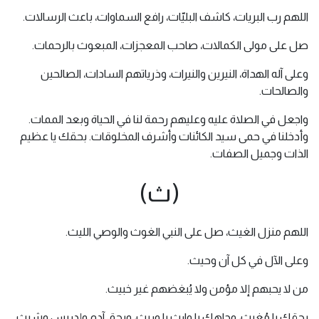
اللهم رب البريات، كاشف البليّات، رافع السماوات، باعث الرسالات.
صل على مولى الكمالات، صاحب المعجزات، المبعوث بالرحمات.
وعلى آله الهداة، النيرين والنيرات، وذرياتهم السادات، الصالحين
والصالحات.
واجعل في الصلاة عليه وعليهم رحمة لنا في الحياة وبعد الممات.
وأدخلنا في حمى سيد الكائنات وأشرف المخلوقات. بحقك يا عظيم
الذات وجميل الصفات.
(ث)
اللهم منزل الغيث، صل على النبي الغوث والوصي الليث.
وعلى الآل في كل آن وحيث.
من لا يحبهم إلا مؤمن ولا يُبغضهم غير خبيث.
بحقك يا مُغيث، وجاهك يا وارث يا وريث، وبحق آدم وإدريس وشيث.