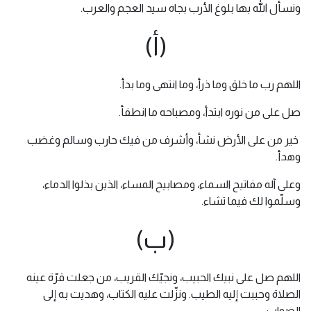
ونسأل الله بها بلوغ الأرب بجاه سيد العجم والعرب.
(أ)
اللهم رب ما خلق وما ذرأ، وما انتهى وما بدأ.
صل على من نوره ابتدأ، ومصباحه ما انطفأ.
خير من على الأرض نشأ، وأشرف من فيك حارب وسالم وغضب
وهدأ.
وعلى آله مفاتيح السماء، ومصابيح المساء، الذين بذلوا الدماء،
وسلّموا لك فيما تشاء.
(ب)
اللهم صل على نبيك الحبيب، ونجيّك القريب، من جعلت قرّة عينه
الصلاة وحببت إليه الطيب. ونزّلت عليه الكتاب، وهديت به إلى
الصواب.