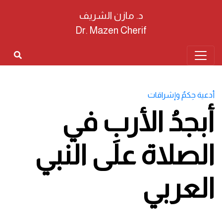
د. مازن الشريف
Dr. Mazen Cherif
أدعية حِكمٌ وإشراقات
أبجدُ الأربِ في
الصلاة على النبي
العربي