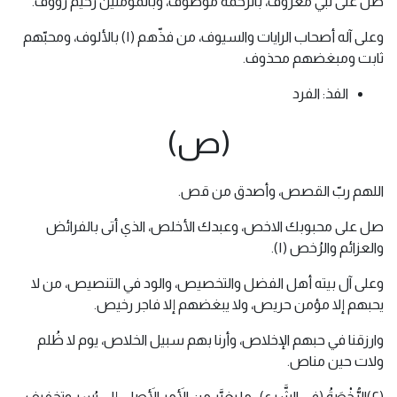
صل على نبيّ معروف، بالرحمة موصوف، وبالمؤمنين رحيم رؤوف.
وعلى آله أصحاب الرايات والسيوف، من فذّهم (١) بالألوف، ومحبّهم
ثابت ومبغضهم محذوف.
الفذ: الفرد
(ص)
اللهم ربّ القصص، وأصدق من قص.
صل على محبوبك الاخص، وعبدك الأخلص، الذي أتى بالفرائض
والعزائم والرُخص (١).
وعلى آل بيته أهل الفضل والتخصيص، والود في التنصيص، من لا
يحبهم إلا مؤمن حريص، ولا يبغضهم إلا فاجر رخيص.
وارزقنا في حبهم الإخلاص، وأرنا بهم سبيل الخلاص، يوم لا ظُلم
ولات حين مناص.
(٢)الرُّخْصَةُ (في الشَّرع) : ما يغيَّر من الأَمر الأَصلي إِلى يُسرٍ وتخفيف،