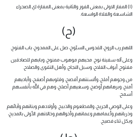
(١) المفاز الاولى بمعنى الفوز والثانية بمعنى المفازة اي الصحراء
الشاسعة والفلاة الواسعة.
(ح)
اللهم رب الروح، القدوس السبّوح، صل على الممدوح، باب الفتوح.
وعلى آله سفينة نوح. محبهم موهوب ممنوح، وبابهم للصادقين
مفتوح. أبواب الفلاح، وسبل النجاح، وأهل التقوى والصلاح.
من وجوهم أملح، وألسنتهم أفصح، وقلوبهم أصفح، وأياديهم
أمنح، وبرهانهم أوضح، وسعيهم أصلح، وهم في الله بأنفسهم
أسمح.
وعلى الوصي الجريح، والمطعوم والذبيح. وأولادهم وبناتهم وآبائهم
وذرياتهم وأعمامهم وعماتهم وأخوالهم وخالاتهم. الأولى بالمديح،
وبكل ثناء فصيح.