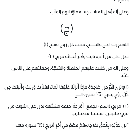
وعلى آله أهل المتاب، وشفعاؤنا يوم المآب.
(ج)
اللهم رب الحج والحجيج، منبت كل زوج بهيج (١).
صل على من أمره ثابت وأمر أعدائه مريج (٢).
وعلى آله من كتبت عليهم الطعنة والشجّة، وجعلتهم على الناس
حُجّة.
(١)وَتَرَى الْأَرْضَ هَامِدَةً فَإِذَا أَنزَلْنَا عَلَيْهَا الْمَاءَ اهْتَزَّتْ وَرَبَتْ وَأَنبَتَتْ مِن
كُلِّ زَوْجٍ بَهِيجٍ (5)” سورة الحج.
(٢) مَريج: (اسم) الجمع : أَمْرِجَةٌ. صفة مشبَّهة تدلّ على الثبوت من
مرِجَ: ملتبس، مختلِط مضطرب.
“بَلْ كَذَّبُوا بِالْحَقِّ لَمَّا جَاءَهُمْ فَهُمْ فِي أَمْرٍ مَّرِيجٍ (5)” سورة قاف.