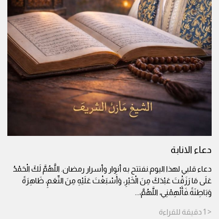
دعاء الانابة
دعاء قلبي لهذا اليوم.نفتتح به أنوار وأسرار رمضان. اللَّهُمَّ لَكَ الْحَمْدُ
عَلَى مَا رَزَقْتَ عَبْدَكَ مِنَ الْخَيْرِ، وَأَسْبَغْتَ عَلَيْهِ مِنَ النِّعَمِ، ظَاهِرَةً
وَبَاطِنَةً.فَأَلْهِمْنِي، اللَّهُمَّ،
...
< 1
دقيقة
للقراءة