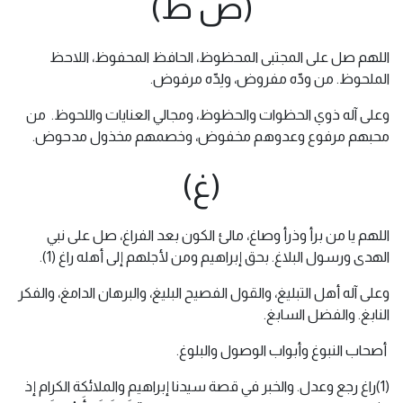
(ض ظ)
اللهم صل على المجتبى المحظوظ، الحافظ المحفوظ، اللاحظ
الملحوظ. من ودّه مفروض، ولِدّه مرفوض.
وعلى آله ذوي الحظوات والحظوظ، ومجالي العنايات واللحوظ. من
محبهم مرفوع وعدوهم مخفوض، وخصمهم مخذول مدحوض.
(غ)
اللهم يا من برأ وذرأ وصاغ، مالئ الكون بعد الفراغ، صل على نبي
الهدى ورسول البلاغ. بحق إبراهيم ومن لأجلهم إلى أهله راغ (1).
وعلى آله أهل التبليغ، والقول الفصيح البليغ، والبرهان الدامغ، والفكر
النابغ. والفضل السابغ.
أصحاب النبوغ وأبواب الوصول والبلوغ.
(1)راغ رجع وعدل. والخبر في قصة سيدنا إبراهيم والملائكة الكرام إذ