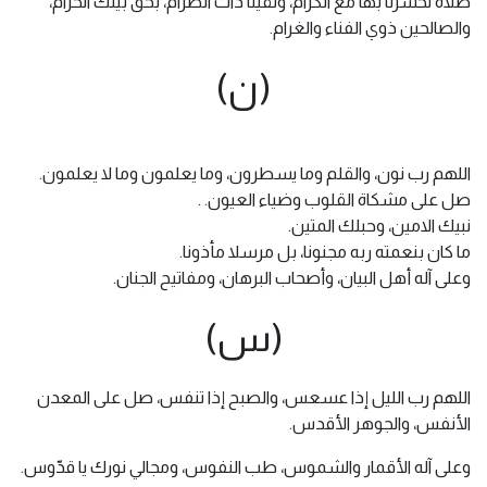
صلاة تحشرنا بها مع الكرام، وتقينا ذات الضرام، بحق بيتك الحرام،
والصالحين ذوي الفناء والغرام.
(ن)
اللهم رب نون، والقلم وما يسطرون، وما يعلمون وما لا يعلمون.
صل على مشكاة القلوب وضياء العيون. .
نبيك الامين، وحبلك المتين.
ما كان بنعمته ربه مجنونا، بل مرسلا مأذونا.
وعلى آله أهل البيان، وأصحاب البرهان، ومفاتيح الجنان.
(س)
اللهم رب الليل إذا عسعس، والصبح إذا تنفس، صل على المعدن
الأنفس، والجوهر الأقدس.
وعلى آله الأقمار والشموس، طب النفوس، ومجالي نورك يا قدّوس.