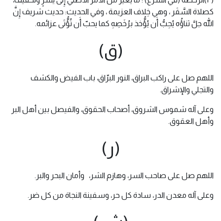
كصلاة السَّفَر ، وهي خِلاف العزيمة ، وفي الحديث: حديث شريف إِنَّ
الله جلَّ ثناؤُه يُحِبُّ أَن يُؤُّخذ برُخَصِهِ كما يحبّ أَن تُؤُّتَى عزائمه.
(ق)
اللهم صل على راكب البراق، النور البرّاق، باب الفيض والكشف
والتجلي والإشراق.
وعلى آله شموس الشروق، أصحاب الحقوق، والفيصل بين أهل البر
وأهل العقوق.
(ر)
اللهم صل على صاحب السر، وهازم الشر، وأمان البحر والبر.
وعلى آله معدن الدر، سادة كل حر، وسفينة النجاة من كل ضر.